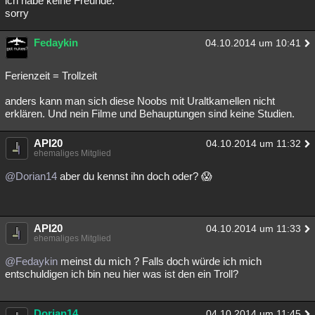
ich habe keine Freunde.
sorry
Besucht
Teilgenommen
Alle
Neue
Geschlossen
Fedaykin
Lesenswert
Schlüsselwörter
04.10.2014 um 10:41
Ferienzeit = Trollzeit
anders kann man sich diese Noobs mit Uraltkamellen nicht
erklären. Und nein Filme und Behauptungen sind keine Studien.
API20
04.10.2014 um 11:32
ehemaliges Mitglied
@Dorian14
aber du kennst ihn doch oder? 😱
API20
04.10.2014 um 11:33
ehemaliges Mitglied
@Fedaykin
meinst du mich ? Falls doch würde ich mich
entschuldigen ich bin neu hier was ist den ein Troll?
Dorian14
04.10.2014 um 11:45