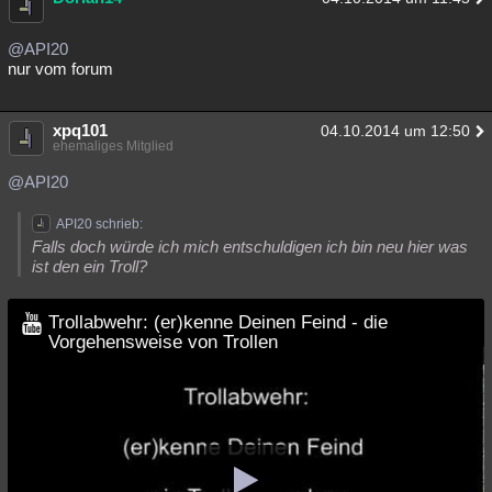
@API20
nur vom forum
xpq101
04.10.2014 um 12:50
ehemaliges Mitglied
@API20
API20 schrieb:
Falls doch würde ich mich entschuldigen ich bin neu hier was
ist den ein Troll?
Trollabwehr: (er)kenne Deinen Feind - die
Vorgehensweise von Trollen