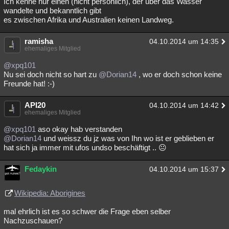
Ich kenne nur einen (nicht persönlich), der über das Wasser
wandelte und bekanntlich gibt
es zwischen Afrika und Australien keinen Landweg.
ramisha
04.10.2014 um 14:35
ehemaliges Mitglied
@xpq101
Nu sei doch nicht so hart zu
@Dorian14
, wo er doch schon keine
Freunde hat! :-)
API20
04.10.2014 um 14:42
ehemaliges Mitglied
@xpq101
aso okay hab verstanden
@Dorian14
und weissz du jz was von Ihn wo ist er geblieben er
hat sich ja immer mit ufos undso beschäftigt .. 😐
Fedaykin
04.10.2014 um 15:37
Wikipedia: Aborigines
mal ehrlich ist es so schwer die Frage eben selber
Nachzuschauen?