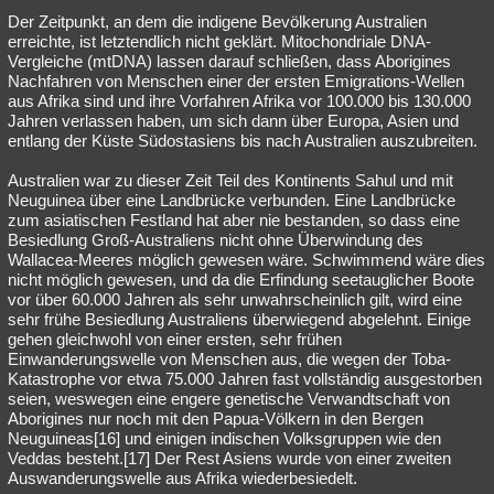
Der Zeitpunkt, an dem die indigene Bevölkerung Australien
erreichte, ist letztendlich nicht geklärt. Mitochondriale DNA-
Vergleiche (mtDNA) lassen darauf schließen, dass Aborigines
Nachfahren von Menschen einer der ersten Emigrations-Wellen
aus Afrika sind und ihre Vorfahren Afrika vor 100.000 bis 130.000
Jahren verlassen haben, um sich dann über Europa, Asien und
entlang der Küste Südostasiens bis nach Australien auszubreiten.
Australien war zu dieser Zeit Teil des Kontinents Sahul und mit
Neuguinea über eine Landbrücke verbunden. Eine Landbrücke
zum asiatischen Festland hat aber nie bestanden, so dass eine
Besiedlung Groß-Australiens nicht ohne Überwindung des
Wallacea-Meeres möglich gewesen wäre. Schwimmend wäre dies
nicht möglich gewesen, und da die Erfindung seetauglicher Boote
vor über 60.000 Jahren als sehr unwahrscheinlich gilt, wird eine
sehr frühe Besiedlung Australiens überwiegend abgelehnt. Einige
gehen gleichwohl von einer ersten, sehr frühen
Einwanderungswelle von Menschen aus, die wegen der Toba-
Katastrophe vor etwa 75.000 Jahren fast vollständig ausgestorben
seien, weswegen eine engere genetische Verwandtschaft von
Aborigines nur noch mit den Papua-Völkern in den Bergen
Neuguineas[16] und einigen indischen Volksgruppen wie den
Veddas besteht.[17] Der Rest Asiens wurde von einer zweiten
Auswanderungswelle aus Afrika wiederbesiedelt.