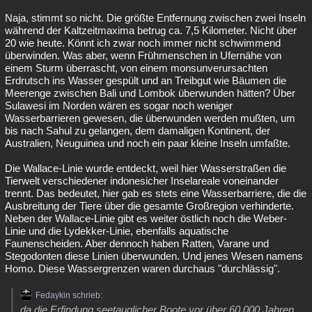
Naja, stimmt so nicht. Die größte Entfernung zwischen zwei Inseln
während der Kaltzeitmaxima betrug ca. 7,5 Kilometer. Nicht über
20 wie heute. Könnt ich zwar noch immer nicht schwimmend
überwinden. Was aber, wenn Frühmenschen in Ufernähe von
einem Sturm überrascht, von einem monsunverursachten
Erdrutsch ins Wasser gespült und an Treibgut wie Bäumen die
Meerenge zwischen Bali und Lombok überwunden hätten? Über
Sulawesi im Norden wären es sogar noch weniger
Wasserbarrieren gewesen, die überwunden werden mußten, um
bis nach Sahul zu gelangen, dem damaligen Kontinent, der
Australien, Neuguinea und noch ein paar kleine Inseln umfaßte.
Die Wallace-Linie wurde entdeckt, weil hier Wasserstraßen die
Tierwelt verschiedener indonesicher Inselareale voneinander
trennt. Das bedeutet, hier gab es stets eine Wasserbarriere, die die
Ausbreitung der Tiere über die gesamte Großregion verhinderte.
Neben der Wallace-Linie gibt es weiter östlich noch die Weber-
Linie und die Lydekker-Linie, ebenfalls aquatische
Faunenscheiden. Aber dennoch haben Ratten, Varane und
Stegodonten diese Linien überwunden. Und jenes Wesen namens
Homo. Diese Wassergrenzen waren durchaus "durchlässig".
Fedaykin schrieb:
da die Erfindung seetauglicher Boote vor über 60.000 Jahren