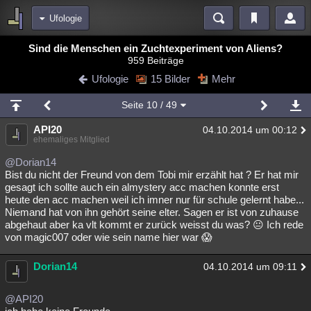
Ufologie
Bereiche
Sind die Menschen ein Zuchtexperiment von Aliens?
959 Beiträge
Echtzeit
Diskussionen
Blogs
Videos
Statistiken
Ufologie
15 Bilder
Mehr
Chat
Wiki
Neuigkeiten
Seite
10
/ 49
meine Rubriken
API20
04.10.2014 um 00:12
Menschen
Wissenschaft
Politik
Mystery
Kriminalfälle
ehemaliges Mitglied
Spiritualität
Verschwörungen
Technologie
Ufologie
@Dorian14
Bist du nicht der Freund von dem Tobi mir erzählt hat ? Er hat mir
gesagt ich sollte auch ein almystery acc machen konnte erst
Natur
Umfragen
Unterhaltung
heute den acc machen weil ich imner nur für schule gelernt habe...
weitere Rubriken
Niemand hat von ihn gehört seine elter. Sagen er ist von zuhause
abgehaut aber ka vlt kommt er zurück weisst du was? 😐 Ich rede
Philosophie
Träume
Orte
Esoterik
Literatur
von magic007 oder wie sein name hier war 😱
Astronomie
Helpdesk
Gruppen
Gaming
Filme
Dorian14
04.10.2014 um 09:11
Musik
Clash
Verbesserungen
Allmystery
English
@API20
Übersichten