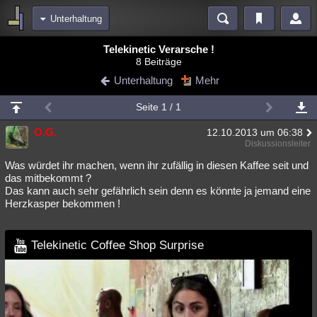
Unterhaltung
Bereiche
Telekinetic Verarsche !
8 Beiträge
Echtzeit
Diskussionen
Blogs
Videos
Statistiken
Unterhaltung
Mehr
Chat
Wiki
Neuigkeiten
Seite 1 / 1
meine Rubriken
O.G.
12.10.2013 um 06:38
Menschen
Wissenschaft
Politik
Mystery
Kriminalfälle
Diskussionsleiter
Spiritualität
Verschwörungen
Technologie
Ufologie
Was würdet ihr machen, wenn ihr zufällig in diesen Kaffee seit und
das mitbekommt ?
Das kann auch sehr gefährlich sein denn es könnte ja jemand eine
Natur
Umfragen
Unterhaltung
Herzkasper bekommen !
weitere Rubriken
Philosophie
Träume
Orte
Esoterik
Literatur
Telekinetic Coffee Shop Surprise
Astronomie
Helpdesk
Gruppen
Gaming
Filme
Musik
Clash
Verbesserungen
Allmystery
English
Übersichten