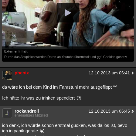
Besucht
Teilgenommen
Alle
Neue
Geschlossen
Lesenswert
Schlüsselwörter
Externer Inhalt
Durch das Abspielen werden Daten an Youtube übermittelt und ggf. Cookies gesetzt.
phenix
12.10.2013 um 06:41
da wäre ich bei dem Kind im Fahrstuhl mehr ausgeflippt ^^
Ich hätte ihr was zu trinken spendiert
rockandroll
12.10.2013 um 06:45
ehemaliges Mitglied
ich denk, ich würde schon erstmal gucken, was da los ist, bevo
ich in panik gerate