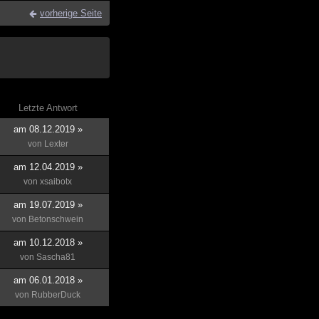
vorherige Seite
Letzte Antwort
am 08.12.2019 »
von
Lexter
am 12.04.2019 »
von
xsaibotx
am 19.07.2019 »
von
Betonschwein
am 10.12.2018 »
von
Sascha81
am 06.01.2018 »
von
RubberDuck