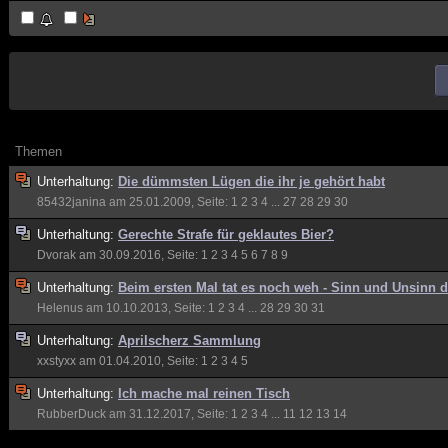
Themen
Unterhaltung:
Die dümmsten Lügen die ihr je gehört habt
85432janina
am 25.01.2009, Seite:
1
2
3
4
...
27
28
29
30
Unterhaltung:
Gerechte Strafe für geklautes Bier?
Dvorak
am 30.09.2016, Seite:
1
2
3
4
5
6
7
8
9
Unterhaltung:
Beim ersten Mal tat es noch weh - Sinn und Unsinn d
Helenus
am 10.10.2013, Seite:
1
2
3
4
...
28
29
30
31
Unterhaltung:
Aprilscherz Sammlung
xxstyxx
am 01.04.2010, Seite:
1
2
3
4
5
Unterhaltung:
Ich mache mal reinen Tisch
RubberDuck
am 31.12.2017, Seite:
1
2
3
4
...
11
12
13
14