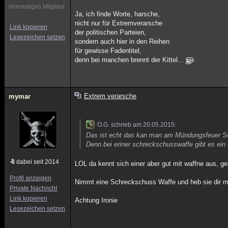
ehemaliges Mitglied
Ja, ich finde Worte, harsche,
nicht nur für Extremverarsche
Link kopieren
der politischen Parteien,
Lesezeichen setzen
sondern auch hier in den Reihen
für gewisse Fadentitel,
denn bei manchen brennt der Kittel...
Extrem verarsche
mymar
O.G. schrieb am 20.05.2015:
Das ist echt das kan man am Mündungsfeuer S
Denn bei eriner schreckschusswaffe gibt es ei
dabei seit 2014
LOL da kennt sich einer aber gut mit waffne aus, geb
Profil anzeigen
Nimmt eine Schreckschuss Waffe und heb sie dir ma
Private Nachricht
Link kopieren
Achtung Ironie
Lesezeichen setzen