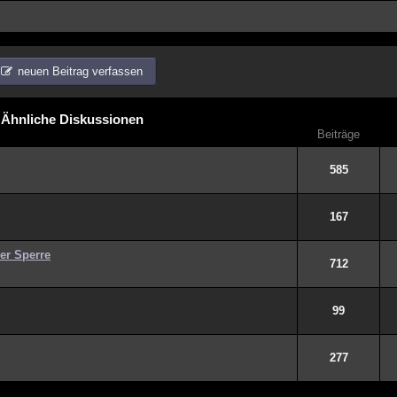
neuen Beitrag verfassen
Ähnliche Diskussionen
Beiträge
585
167
er Sperre
712
99
277