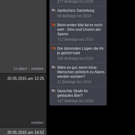
277 Beiträge bis 2018
Aprilscherz Sammlung
99 Beiträge bis 2018
Beim ersten Mal tat es noch
weh - Sinn und Unsinn der
Sperre
712 Beiträge bis 2019
Die dümmsten Lügen die ihr
je gehört habt
585 Beiträge bis 2019
Wäre es gut, wenn böse
1x zitiert
melden
Menschen plötzlich zu Aliens
werden würden?
20.05.2015 um 13:25
21 Beiträge bis 2016
Gerechte Strafe für
geklautes Bier?
167 Beiträge bis 2019
melden
20.05.2015 um 14:52