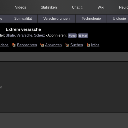
Videos
Statistiken
Chat
Wiki
Neuig
2
le
Spiritualität
Verschwörungen
Technologie
Ufologie
Extrem verarsche
ter:
Strafe
,
Verarsche
,
Scherz
▪ Abonnieren:
Feed
E-Mail
ideos
Beobachten
Antworten
Suchen
Infos
og