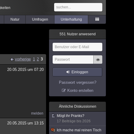
keiten
Natur
Umfragen
Unterhaltung
5
5
1
Nutzer anwesend
vorherige
1
2
3
20.05.2015 um 07:20
Einloggen
Passwort vergessen?
Konto erstellen
Ähnliche Diskussionen
melden
Mögt ihr Pranks?
17 Beiträge bis 2026
20.05.2015 um 13:15
Ich mache mal reinen Tisch