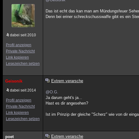
Das ist echt das kan man am Mündungsfeuer Sehe
Denn bei eriner schreckschusswaffe gibt es ein St
dabei seit 2010
Profil anzeigen
Private Nachricht
Link kopieren
Lesezeichen setzen
Extrem verarsche
Geisonik
dabei seit 2014
@O.G.
Ja darum geht's ja...
Profil anzeigen
Hast es dir angesehen?
Private Nachricht
Link kopieren
Ist im Prinzip der gleiche "Scherz" wie von dir eing
Lesezeichen setzen
Extrem verarsche
poet