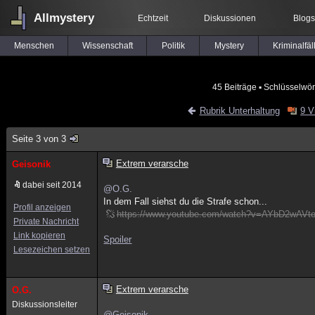
Allmystery
Echtzeit
Diskussionen
Blogs
Menschen
Wissenschaft
Politik
Mystery
Kriminalfäl
45 Beiträge
▪ Schlüsselwör
Rubrik Unterhaltung
9 V
Seite 3 von 3
Extrem verarsche
Geisonik
dabei seit 2014
@O.G.
In dem Fall siehst du die Strafe schon...
Profil anzeigen
https://www.youtube.com/watch?v=AYbD2wAVt
Private Nachricht
Link kopieren
Spoiler
Lesezeichen setzen
Extrem verarsche
O.G.
Diskussionsleiter
@Geisonik