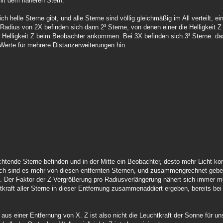
mit dem näheren Stern.
ich helle Sterne gibt, und alle Sterne sind völlig gleichmäßig im All verteilt, 
dius von 2X befinden sich dann 2³ Sterne, von denen einer die Helligkeit Z 
der Helligkeit Z beim Beobachter ankommen. Bei 3X befinden sich 3³ Sterne. d
 Werte für mehrere Distanzerweiterungen hin.
uchtende Sterne befinden und in der Mitte ein Beobachter, desto mehr Licht 
doch sind es mehr von diesen entfernten Sternen, und zusammengrechnet gebe
 Der Faktor der Z-Vergrößerung pro Radiusverlängerung nähert sich immer me
kraft aller Sterne in dieser Entfernung zusammenaddiert ergeben, bereits bei
 aus einer Entfernung von X. Z ist also nicht die Leuchtkraft der Sonne für un