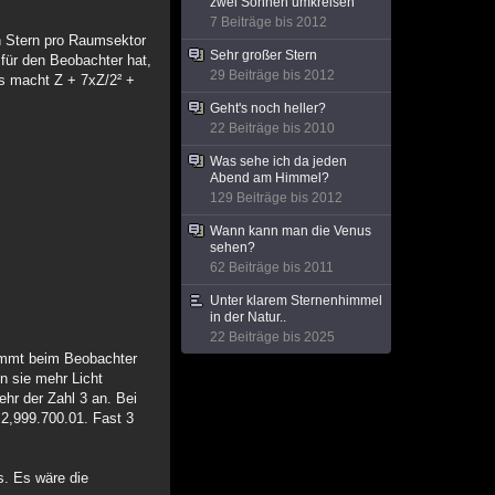
zwei Sonnen umkreisen
7 Beiträge bis 2012
ein Stern pro Raumsektor
Sehr großer Stern
für den Beobachter hat,
29 Beiträge bis 2012
as macht Z + 7xZ/2² +
Geht's noch heller?
22 Beiträge bis 2010
Was sehe ich da jeden
Abend am Himmel?
129 Beiträge bis 2012
Wann kann man die Venus
sehen?
62 Beiträge bis 2011
Unter klarem Sternenhimmel
in der Natur..
22 Beiträge bis 2025
kommt beim Beobachter
n sie mehr Licht
hr der Zahl 3 an. Bei
 2,999.700.01. Fast 3
s. Es wäre die