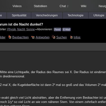
Videos
Statistiken
Chat
Wiki
Neuig
2
le
Spiritualität
Verschwörungen
Technologie
Ufologie
rum ist die Nacht dunkel?
örter:
Physik
,
Nacht
,
Sonne
▪ Abonnieren:
Feed
E-Mail
ilder
Beobachten
Antworten
Suchen
Infos
r Mitte eine Lichtquelle, der Radius des Raumes sei X. Der Radius ist eindimen
m dreidimensional.
 er 2 mal X; die Kugeloberfläche ist dann 2² mal so groß und das Volumen 2³ m
exakt gleich viel Licht abstrahlen, aber die Entfernung vom Beobachter ist 
noch 1/y² so viel Licht an wie vom näheren Stern. Von einem zehnfach entfe