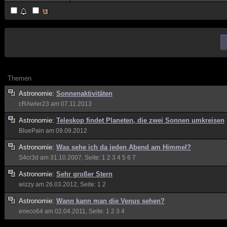
Themen
Astronomie:
Sonnenaktivitäten
cRAwler23
am 07.11.2013
Astronomie:
Teleskop findet Planeten, die zwei Sonnen umkreisen
BluePain
am 09.09.2012
Astronomie:
Was sehe ich da jeden Abend am Himmel?
S4cr3d
am 31.10.2007, Seite:
1
2
3
4
5
6
7
Astronomie:
Sehr großer Stern
wizzy
am 26.03.2012, Seite:
1
2
Astronomie:
Wann kann man die Venus sehen?
eneco64
am 02.04.2011, Seite:
1
2
3
4