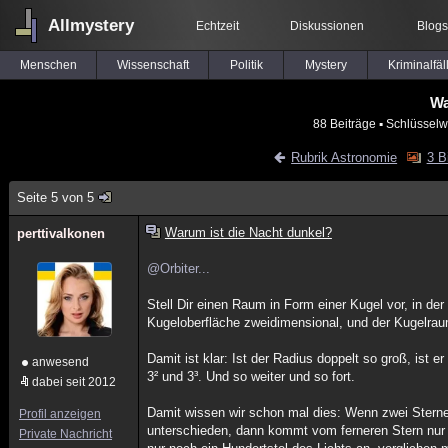
Allmystery
Echtzeit
Diskussionen
Blogs
Menschen
Wissenschaft
Politik
Mystery
Kriminalfäl
Wa
88 Beiträge
▪ Schlüsselw
Rubrik Astronomie
3 B
Seite 5 von 5
Warum ist die Nacht dunkel?
perttivalkonen
@Orbiter...
Stell Dir einen Raum in Form einer Kugel vor, in de
Kugeloberfläche zweidimensional, und der Kugelrau
Damit ist klar: Ist der Radius doppelt so groß, ist
anwesend
3² und 3³. Und so weiter und so fort.
dabei seit 2012
Damit wissen wir schon mal dies: Wenn zwei Sterne 
Profil anzeigen
unterschieden, dann kommt vom ferneren Stern nur 
Private Nachricht