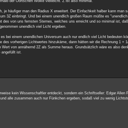
rhalb der Oortschen Wolke vielleicht. Z ist also minimal.
h, je häufiger man den Radius X erweitert. Der Einfachkeit halber kann man s
m 3Z einbringt. Und bei einem unendlich großen Raum müßte es "unendlich h
cht des von uns fernsten Sternes, welches uns erreicht und so minimal ist, da
genommen unendlich viel Licht ergeben.
 es bei einem unendlichen Universum auch nur endlich viel Licht bedeuten k
e des vorherigen Lichtwertes hinzukäme, dann hätten wir die Rechnung 1 + 1/
ein Wert von annähernd 2Z als Summe heraus. Grundsätzlich wäre es also denk
ngefüllt ist.
rweise kein Wissenschaftler entdeckt, sondern ein Schriftseller: Edgar Allen
, und alle zusammen auch nur Fünkchen ergeben, sodaß viel zu wenig Lichtst