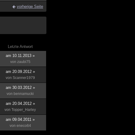
vorherige Seite
Letzte Antwort
am 10.11.2013 »
von
zaubi75
am 20.09.2012 »
von
Scanner1979
am 30.03.2012 »
von
bennamucki
am 20.04.2012 »
von
Topper_Harley
am 09.04.2011 »
von
eneco64