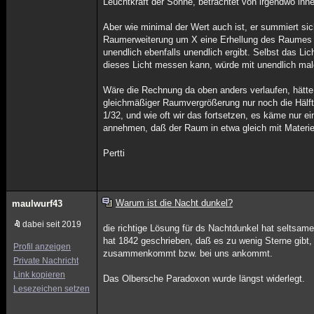
Leuchtkraft der Sonne, betrachtet von irgendwo inne
Aber wie minimal der Wert auch ist, er summiert sic
Raumerweiterung um X eine Erhellung des Raumes u
unendlich ebenfalls unendlich ergibt. Selbst das Li
dieses Licht messen kann, würde mit unendlich mal
Wäre die Rechnung da oben anders verlaufen, hätte
gleichmäßiger Raumvergrößerung nur noch die Hälft
1/32, und wie oft wir das fortsetzen, es käme nur 
annehmen, daß der Raum in etwa gleich mit Materie a
Pertti
Warum ist die Nacht dunkel?
maulwurf43
dabei seit 2019
die richtige Lösung für ds Nachtdunkel hat seltsame
hat 1842 geschrieben, daß es zu wenig Sterne gibt
Profil anzeigen
zusammenkommt bzw. bei uns ankommt.
Private Nachricht
Link kopieren
Das Olbersche Paradoxon wurde längst widerlegt.
Lesezeichen setzen