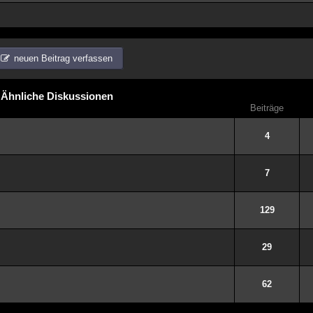
neuen Beitrag verfassen
Ähnliche Diskussionen
Beiträge
4
7
129
29
62