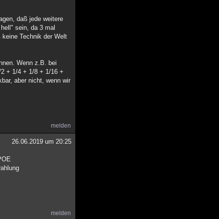
agen, daß jede weitere
ell" sein, da 3 mal
ß keine Technik der Welt
önnen. Wenn z.B. bei
2 + 1/4 + 1/8 + 1/16 +
bar, aber nicht, wenn wir
melden
26.06.2019 um 20:25
 POE
rahlung
melden