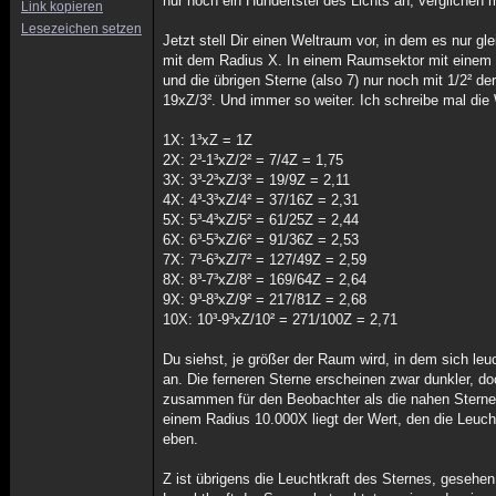
nur noch ein Hundertstel des Lichts an, verglichen 
Link kopieren
Lesezeichen setzen
Jetzt stell Dir einen Weltraum vor, in dem es nur gle
mit dem Radius X. In einem Raumsektor mit einem Ra
und die übrigen Sterne (also 7) nur noch mit 1/2² 
19xZ/3². Und immer so weiter. Ich schreibe mal die
1X: 1³xZ = 1Z
2X: 2³-1³xZ/2² = 7/4Z = 1,75
3X: 3³-2³xZ/3² = 19/9Z = 2,11
4X: 4³-3³xZ/4² = 37/16Z = 2,31
5X: 5³-4³xZ/5² = 61/25Z = 2,44
6X: 6³-5³xZ/6² = 91/36Z = 2,53
7X: 7³-6³xZ/7² = 127/49Z = 2,59
8X: 8³-7³xZ/8² = 169/64Z = 2,64
9X: 9³-8³xZ/9² = 217/81Z = 2,68
10X: 10³-9³xZ/10² = 271/100Z = 2,71
Du siehst, je größer der Raum wird, in dem sich le
an. Die ferneren Sterne erscheinen zwar dunkler, 
zusammen für den Beobachter als die nahen Sterne.
einem Radius 10.000X liegt der Wert, den die Leucht
eben.
Z ist übrigens die Leuchtkraft des Sternes, gesehen