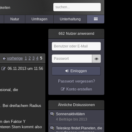
keiten
Natur
Umfragen
Unterhaltung
6
6
2
Nutzer anwesend
vorherige
1
2
3
4
5
06.11.2013 um 11:56
Einloggen
Passwort vergessen?
Konto erstellen
sional, die
Ähnliche Diskussionen
al. Bei dreifachem Radius
Sonnenaktivitäten
4 Beiträge bis 2013
um den Faktor Y
rnteren Stern kommt also
Teleskop findet Planeten, die