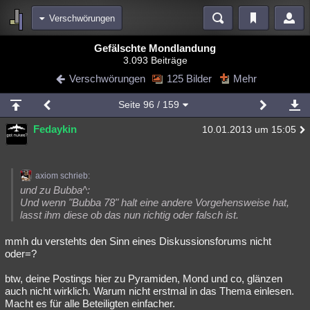
Verschwörungen
Bereiche
Gefälschte Mondlandung
3.093 Beiträge
Echtzeit
Diskussionen
Blogs
Videos
Statistiken
Verschwörungen
125 Bilder
Mehr
Chat
Wiki
Neuigkeiten
2
Seite
96
/ 159
meine Rubriken
Fedaykin
10.01.2013 um 15:05
Menschen
Wissenschaft
Politik
Mystery
Kriminalfälle
Spiritualität
Verschwörungen
Technologie
Ufologie
axiom schrieb:
Natur
Umfragen
Unterhaltung
und zu Bubba^:
Und wenn "Bubba 78" halt eine andere Vorgehensweise hat,
weitere Rubriken
lasst ihm diese ob das nun richtig oder falsch ist.
Philosophie
Träume
Orte
Esoterik
Literatur
mmh du verstehts den Sinn eines Diskussionsforums nicht
oder=?
Astronomie
Helpdesk
Gruppen
Gaming
Filme
btw, deine Postings hier zu Pyramiden, Mond und co, glänzen
Musik
Clash
Verbesserungen
Allmystery
English
auch nicht wirklich. Warum nicht erstmal in das Thema einlesen.
Macht es für alle Beteiligten einfacher.
Übersichten