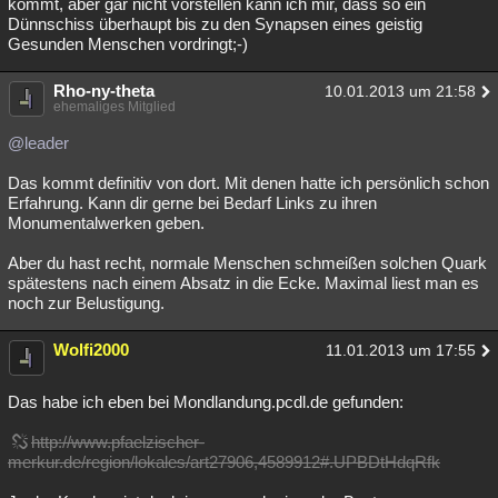
kommt, aber gar nicht vorstellen kann ich mir, dass so ein
Dünnschiss überhaupt bis zu den Synapsen eines geistig
Gesunden Menschen vordringt;-)
Rho-ny-theta
10.01.2013 um 21:58
ehemaliges Mitglied
@leader
Das kommt definitiv von dort. Mit denen hatte ich persönlich schon
Erfahrung. Kann dir gerne bei Bedarf Links zu ihren
Monumentalwerken geben.
Aber du hast recht, normale Menschen schmeißen solchen Quark
spätestens nach einem Absatz in die Ecke. Maximal liest man es
noch zur Belustigung.
Wolfi2000
11.01.2013 um 17:55
Das habe ich eben bei Mondlandung.pcdl.de gefunden:
http://www.pfaelzischer-
merkur.de/region/lokales/art27906,4589912#.UPBDtHdqRfk