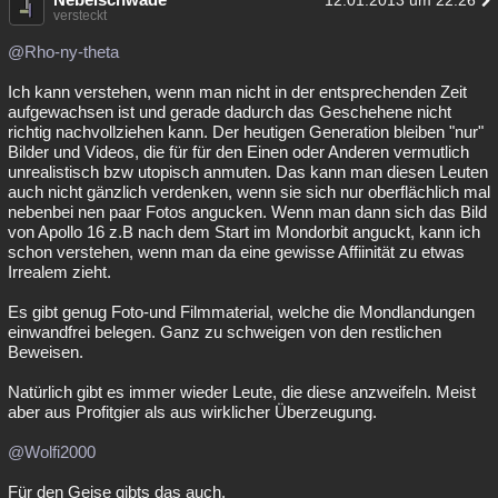
12.01.2013 um 22:26
versteckt
@Rho-ny-theta
Ich kann verstehen, wenn man nicht in der entsprechenden Zeit
aufgewachsen ist und gerade dadurch das Geschehene nicht
richtig nachvollziehen kann. Der heutigen Generation bleiben "nur"
Bilder und Videos, die für für den Einen oder Anderen vermutlich
unrealistisch bzw utopisch anmuten. Das kann man diesen Leuten
auch nicht gänzlich verdenken, wenn sie sich nur oberflächlich mal
nebenbei nen paar Fotos angucken. Wenn man dann sich das Bild
von Apollo 16 z.B nach dem Start im Mondorbit anguckt, kann ich
schon verstehen, wenn man da eine gewisse Affiinität zu etwas
Irrealem zieht.
Es gibt genug Foto-und Filmmaterial, welche die Mondlandungen
einwandfrei belegen. Ganz zu schweigen von den restlichen
Beweisen.
Natürlich gibt es immer wieder Leute, die diese anzweifeln. Meist
aber aus Profitgier als aus wirklicher Überzeugung.
@Wolfi2000
Für den Geise gibts das auch.