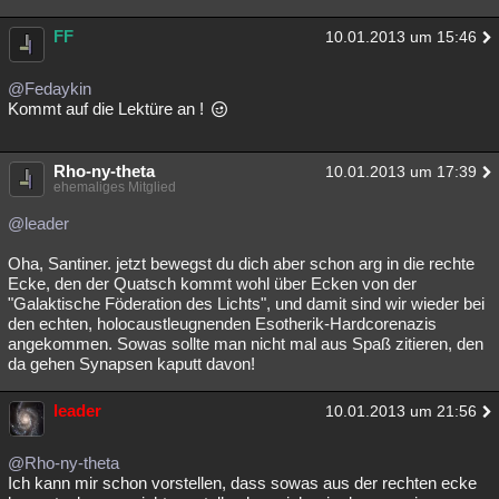
Besucht
Teilgenommen
Alle
Neue
Geschlossen
FF
10.01.2013 um 15:46
Lesenswert
Schlüsselwörter
@Fedaykin
Kommt auf die Lektüre an !
Rho-ny-theta
10.01.2013 um 17:39
ehemaliges Mitglied
@leader
Oha, Santiner. jetzt bewegst du dich aber schon arg in die rechte
Ecke, den der Quatsch kommt wohl über Ecken von der
"Galaktische Föderation des Lichts", und damit sind wir wieder bei
den echten, holocaustleugnenden Esotherik-Hardcorenazis
angekommen. Sowas sollte man nicht mal aus Spaß zitieren, den
da gehen Synapsen kaputt davon!
leader
10.01.2013 um 21:56
@Rho-ny-theta
Ich kann mir schon vorstellen, dass sowas aus der rechten ecke