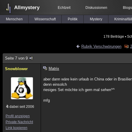
Allmystery
Echtzeit
Diskussionen
Blogs
Menschen
Wissenschaft
Politik
Mystery
Kriminalfäl
178 Beiträge
▪ Sc
Rubrik Verschwörungen
2
Seite 7 von 9
Matrix
Snowblower
aber dann wäre kein urlaub in China oder in Brasilie
denn einsolch
riesiges Set möchte ich gern mal sehen^^
mfg
dabei seit 2006
Profil anzeigen
Private Nachricht
Link kopieren