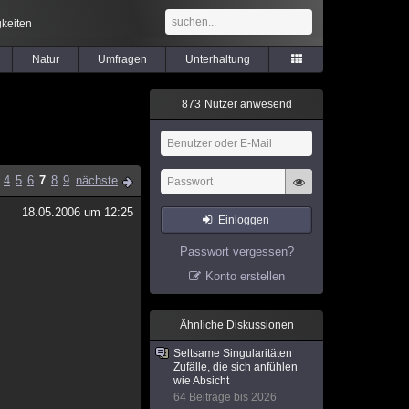
keiten
Natur
Umfragen
Unterhaltung
8
7
3
Nutzer anwesend
4
5
6
7
8
9
nächste
18.05.2006 um 12:25
Einloggen
Passwort vergessen?
Konto erstellen
Ähnliche Diskussionen
Seltsame Singularitäten
Zufälle, die sich anfühlen
wie Absicht
64 Beiträge bis 2026