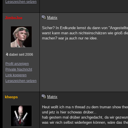
Lesezeichen setzen
Matrix
JimboJoe
Sicher? In Erdkunde lernst du dann von "Angestellte
warst kann man auch nichteinschätzen wie grioß die 
machen? war ja auch nur ne idee.
dabei seit 2006
Profil anzeigen
Private Nachricht
Link kopieren
Lesezeichen setzen
Matrix
kheops
Heut wollt ich ma n thread zu dem truman show the
und jetz is hier schowas drüber...
hab gestern mal drüber anchgedacht, da wir gezwun
was wir nich selbst widerlegen können, wäre das th