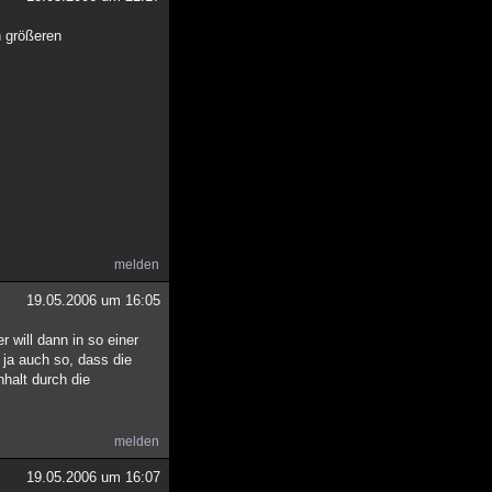
n größeren
melden
19.05.2006 um 16:05
 will dann in so einer
 ja auch so, dass die
nhalt durch die
melden
19.05.2006 um 16:07