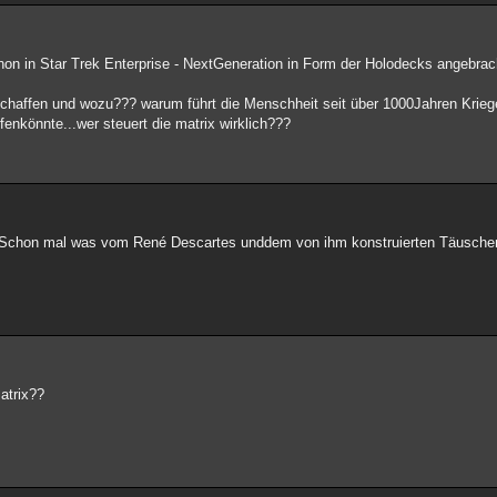
schon in Star Trek Enterprise - NextGeneration in Form der Holodecks angebra
 erschaffen und wozu??? warum führt die Menschheit seit über 1000Jahren Krie
fenkönnte...wer steuert die matrix wirklich???
ter. Schon mal was vom René Descartes unddem von ihm konstruierten Täuscher
Matrix??