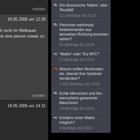
Die illusorische 'Matrix', oder
melden
'Realität'
111 Beiträge bis 2023
18.05.2006 um 12:35
Personen mehrmals
hintereinander aus
ch nicht im Weltraum
derselben Richtung kommen
 für eine person sowas zu
sehen?
62 Beiträge bis 2026
"Matrix" oder "Du NPC!"
17 Beiträge bis 2014
Warum sollten Illuminaten
etc. überall ihre Symbole
verstecken?
1.460 Beiträge bis 2020
Echte Menschen und bio-
melden
menschlich-generierte
Maschinen
18.05.2006 um 14:31
29 Beiträge bis 2024
Existenz einer Matrix
möglich?
4 Beiträge bis 2014