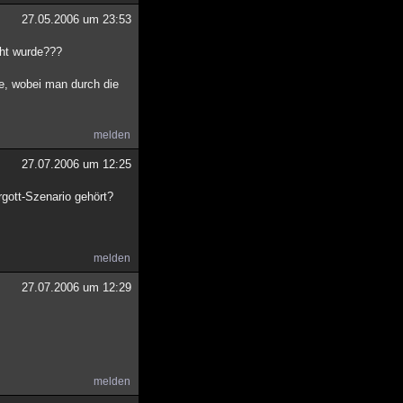
27.05.2006 um 23:53
cht wurde???
ge, wobei man durch die
melden
27.07.2006 um 12:25
gott-Szenario gehört?
melden
27.07.2006 um 12:29
melden