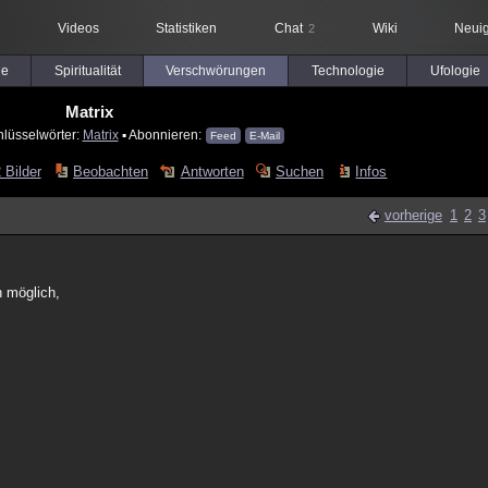
Videos
Statistiken
Chat
Wiki
Neuig
2
le
Spiritualität
Verschwörungen
Technologie
Ufologie
Matrix
hlüsselwörter:
Matrix
▪ Abonnieren:
Feed
E-Mail
 Bilder
Beobachten
Antworten
Suchen
Infos
vorherige
1
2
3
n möglich,