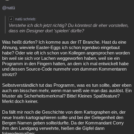
Besucht
Teilgenommen
Alle
Neue
Geschlossen
@natü
Lesenswert
Schlüsselwörter
natü schrieb:
Verstehe ich dich jetzt richtig? Du könntest dir eher vorstellen,
dass ein Designer dort 'spielen' dürfte?
Was heißt dürfen? Ich komme aus der IT Branche. Hast du eine
Ahnung, wieviele Easter-Eggs ich schon irgendwo eingebaut
habe? Oder wie oft ich schon von Kollegen angesprochen worden
bin weil sie sich vor Lachen weggeworfen haben, weil sie ein
Programm in den Fingern hatten, an dem ich mal entwickelt habe
und dessen Source-Code nunmehr von dummen Kommentaren
strotzt?
Selbstverständlich tut das Programm, was es tun sollte, aber eben
auch ein bisschen mehr, wenn man weiß wie man das auslöst. Ein
Muster als Sicherheitsmerkmal? Bitte! Kleines Spaßfeature?
Merkt doch keiner.
Da fällt mir noch die Geschichte von dem Kartographen ein, der
neue Inseln kartographieren sollte und bei der Gelegenheit den
Bergen Namen geben sollte/durfte. Da der Kommandant Corry
ihm den Landgang verwehrte, hießen die Gipfel dann
folgendermaßen: