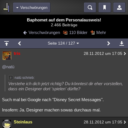
Verschwörungen
Bereiche
Baphomet auf dem Personalausweis!
2.466 Beiträge
Echtzeit
Diskussionen
Blogs
Videos
Statistiken
Verschwörungen
110 Bilder
Mehr
Chat
Wiki
Neuigkeiten
2
Seite
124
/ 127
meine Rubriken
tris
28.11.2012 um 17:05
Menschen
Wissenschaft
Politik
Mystery
Kriminalfälle
Spiritualität
Verschwörungen
Technologie
Ufologie
@natü
Natur
Umfragen
Unterhaltung
natü schrieb:
Verstehe ich dich jetzt richtig? Du könntest dir eher vorstellen,
weitere Rubriken
dass ein Designer dort 'spielen' dürfte?
Philosophie
Träume
Orte
Esoterik
Literatur
Such mal bei Google nach "Disney Secret Messages".
Astronomie
Helpdesk
Gruppen
Gaming
Filme
Insofern: Ja. Designer machen sowas durchaus mal.
Musik
Clash
Verbesserungen
Allmystery
English
Steinlaus
28.11.2012 um 17:05
Übersichten