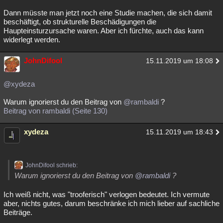
Besucht
Teilgenommen
Alle
Neue
Geschlossen
Dann müsste man jetzt noch eine Studie machen, die sich damit
beschäftigt, ob strukturelle Beschädigungen die
Haupteinsturzursache waren. Aber ich fürchte, auch das kann
Lesenswert
Schlüsselwörter
widerlegt werden.
JohnDifool
15.11.2019 um 18:08
@xydeza
Warum ignorierst du den Beitrag von
@rambaldi
?
Beitrag von rambaldi (Seite 130)
xydeza
15.11.2019 um 18:43
JohnDifool schrieb:
Warum ignorierst du den Beitrag von
@rambaldi
?
Ich weiß nicht, was "trooferisch" verlogen bedeutet. Ich vermute
aber, nichts gutes, darum beschränke ich mich lieber auf sachliche
Beiträge.