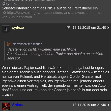
@xydeza
Selbstverständlich geht das NIST auf deine Freifallthese ein.
https://www.nist.gov/pba/questions-and-answers-about-nist-
wtc-7-investigation
xydeza
15.11.2019 um 21:40
Narrenschiffer schrieb:
Verstehe ich nicht, inwiefern eine sachliche
Auseinandersetzung mit dem Papier aus Alaska unsachlich
sein soll.
Wenn dieses Papier sachlich wäre, könnte man ja Lust kriegen,
sich damit sachlich auseinanderzusetzen. Stattdessen wimmelt es
nur so von Polemik und Herabsetzungen. Ob der Ganser mal
irgendwo einen Vortrag hielt, wo irgendwann mal jemand anders
ebenfalls einen Vortrag hielt, der irgendwas meinte, was der Autor
doof findet, und darum kann der Ganser ja ebenfalls nur doof sein
.. gähn.
Aniara
15.11.2019 um 21:40