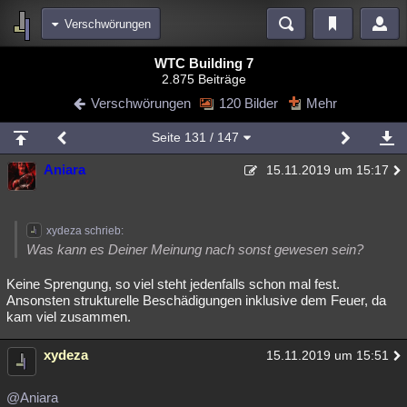
Verschwörungen
Bereiche
WTC Building 7
2.875 Beiträge
Echtzeit
Diskussionen
Blogs
Videos
Statistiken
Verschwörungen
120 Bilder
Mehr
Chat
Wiki
Neuigkeiten
2
Seite
131
/ 147
meine Rubriken
Aniara
15.11.2019 um 15:17
Menschen
Wissenschaft
Politik
Mystery
Kriminalfälle
Spiritualität
Verschwörungen
Technologie
Ufologie
xydeza schrieb:
Natur
Umfragen
Unterhaltung
Was kann es Deiner Meinung nach sonst gewesen sein?
weitere Rubriken
Keine Sprengung, so viel steht jedenfalls schon mal fest.
Ansonsten strukturelle Beschädigungen inklusive dem Feuer, da
Philosophie
Träume
Orte
Esoterik
Literatur
kam viel zusammen.
Astronomie
Helpdesk
Gruppen
Gaming
Filme
xydeza
15.11.2019 um 15:51
Musik
Clash
Verbesserungen
Allmystery
English
@Aniara
Übersichten