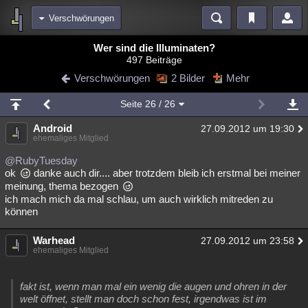
Verschwörungen
Bereiche
Wer sind die Illuminaten?
497 Beiträge
Echtzeit
Diskussionen
Blogs
Videos
Statistiken
Verschwörungen
2 Bilder
Mehr
Chat
Wiki
Neuigkeiten
Seite
26
/ 26
meine Rubriken
Android
27.09.2012 um 19:30
Menschen
Wissenschaft
Politik
Mystery
Kriminalfälle
ehemaliges Mitglied
Spiritualität
Verschwörungen
Technologie
Ufologie
@RubyTuesday
ok
danke auch dir.... aber trotzdem bleib ich erstmal bei meiner
meinung, thema bezogen
Natur
Umfragen
Unterhaltung
ich mach mich da mal schlau, um auch wirklich mitreden zu
weitere Rubriken
können
Philosophie
Träume
Orte
Esoterik
Literatur
Warhead
27.09.2012 um 23:58
ehemaliges Mitglied
Astronomie
Helpdesk
Gruppen
Gaming
Filme
Musik
Clash
Verbesserungen
Allmystery
English
fakt ist, wenn man mal ein wenig die augen und ohren in der
welt öffnet, stellt man doch schon fest, irgendwas ist im
Übersichten