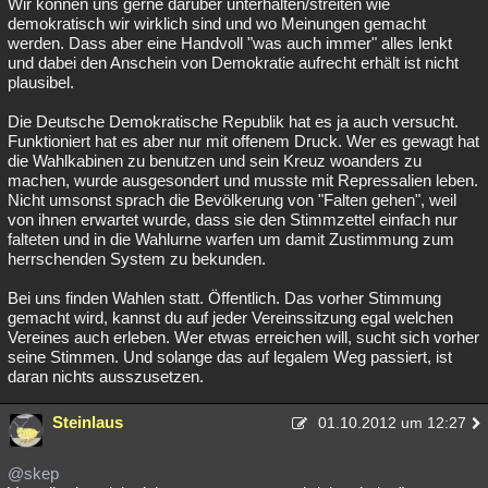
Wir können uns gerne darüber unterhalten/streiten wie
demokratisch wir wirklich sind und wo Meinungen gemacht
werden. Dass aber eine Handvoll "was auch immer" alles lenkt
und dabei den Anschein von Demokratie aufrecht erhält ist nicht
plausibel.
Die Deutsche Demokratische Republik hat es ja auch versucht.
Funktioniert hat es aber nur mit offenem Druck. Wer es gewagt hat
die Wahlkabinen zu benutzen und sein Kreuz woanders zu
machen, wurde ausgesondert und musste mit Repressalien leben.
Nicht umsonst sprach die Bevölkerung von "Falten gehen", weil
von ihnen erwartet wurde, dass sie den Stimmzettel einfach nur
falteten und in die Wahlurne warfen um damit Zustimmung zum
herrschenden System zu bekunden.
Bei uns finden Wahlen statt. Öffentlich. Das vorher Stimmung
gemacht wird, kannst du auf jeder Vereinssitzung egal welchen
Vereines auch erleben. Wer etwas erreichen will, sucht sich vorher
seine Stimmen. Und solange das auf legalem Weg passiert, ist
daran nichts ausszusetzen.
Steinlaus
01.10.2012 um 12:27
@skep