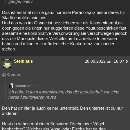
gange, oder?
Besucht
Teilgenommen
Alle
Neue
Geschlossen
Das ist erstmal nur ne ganz normale Paranoia,nix besonderes für
Stadtneurotiker wie uns.
Lesenswert
Schlüsselwörter
Und das was im Gange ist bezeichnen wir als Klassenkampf,die
oben gegen die unten,nur suggerieren diese Youtubeschinken fast
allesamt eine konspirative Verschwörung,sie verschweigen jedoch
das die Monopole dieser Welt allesamt diametrale Interessen
haben und mitunter in mörderischer Konkurrenz zueinander
stehen
Steinlaus
28.09.2012 um 16:07
@Koman
Koman schrieb:
ich habe keinen kontrollwahn, das die gesellschaft wie eine
herde funktionieren muss
Den hat dir hier ja auch keiner unterstellt. Den unterstellst du nur
anderen.
Hast du schon mal einen Schwarm Fische oder Vögel
beobachtet? Welcher der Vögel oder Fische hat da den