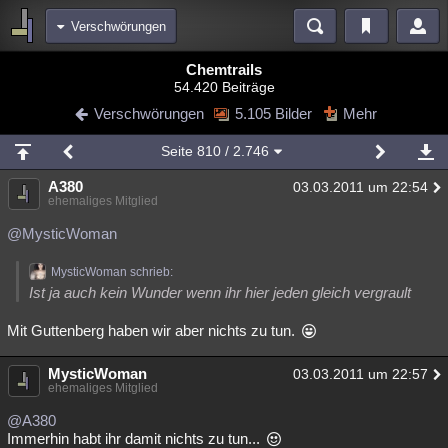
Verschwörungen
Bereiche
Chemtrails
54.420 Beiträge
Echtzeit
Diskussionen
Blogs
Videos
Statistiken
Verschwörungen
5.105 Bilder
Mehr
Chat
Wiki
Neuigkeiten
Seite
810
/ 2.746
meine Rubriken
A380
03.03.2011 um 22:54
Menschen
Wissenschaft
Politik
Mystery
Kriminalfälle
ehemaliges Mitglied
Spiritualität
Verschwörungen
Technologie
Ufologie
@MysticWoman
Natur
Umfragen
Unterhaltung
MysticWoman schrieb:
Ist ja auch kein Wunder wenn ihr hier jeden gleich vergrault
weitere Rubriken
Mit Guttenberg haben wir aber nichts zu tun.
Philosophie
Träume
Orte
Esoterik
Literatur
Astronomie
Helpdesk
Gruppen
Gaming
Filme
MysticWoman
03.03.2011 um 22:57
ehemaliges Mitglied
Musik
Clash
Verbesserungen
Allmystery
English
@A380
Immerhin habt ihr damit nichts zu tun...
Übersichten