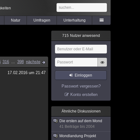
keiten
Natur
Umfragen
Unterhaltung
7
1
5
Nutzer anwesend
6
316
...
398
nächste
17.02.2016 um 21:47
Einloggen
Passwort vergessen?
Konto erstellen
Ähnliche Diskussionen
Die ersten auf dem Mond
41 Beiträge bis 2004
Mondlandung Projekt