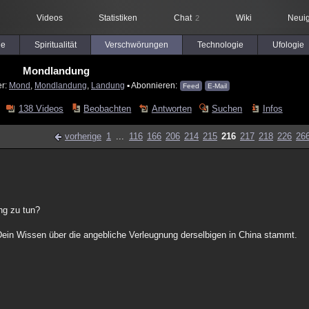
Videos
Statistiken
Chat
Wiki
Neuig
2
le
Spiritualität
Verschwörungen
Technologie
Ufologie
Mondlandung
er:
Mond
,
Mondlandung
,
Landung
▪ Abonnieren:
Feed
E-Mail
138 Videos
Beobachten
Antworten
Suchen
Infos
vorherige
1
...
116
166
206
214
215
216
217
218
226
26
ng zu tun?
ein Wissen über die angebliche Verleugnung derselbigen in China stammt.