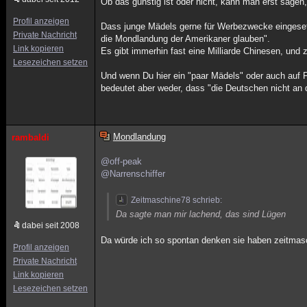
Ob das günstig ist oder nicht, kann man erst sagen
Profil anzeigen
Dass junge Mädels gerne für Werbezwecke eingesetzt
Private Nachricht
die Mondlandung der Amerikaner glauben".
Link kopieren
Es gibt immerhin fast eine Milliarde Chinesen, und 
Lesezeichen setzen
Und wenn Du hier ein "paar Mädels" oder auch auf F
bedeutet aber weder, dass "die Deutschen nicht an
Mondlandung
rambaldi
@off-peak
@Narrenschiffer
Zeitmaschine78 schrieb:
Da sagte man mir lachend, das sind Lügen
dabei seit 2008
Da würde ich so spontan denken sie haben zeitmasc
Profil anzeigen
Private Nachricht
Link kopieren
Lesezeichen setzen