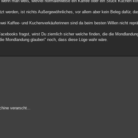
, wenn man weiß, wieviel normalerweise ein Kaffee oder ein Stück Kuchen ko
 werden, ist nichts Außergewöhnliches, vor allem aber kein Beleg dafür, da
zwei Kaffee- und Kuchenverkäuferinnen sind da beim besten Willen nicht reprä
acebooks fragst, wirst Du ziemlich sicher welche finden, die die Mondlandun
 die Mondlandung glauben" noch, dass diese Lüge wahr wäre.
hine verarscht...