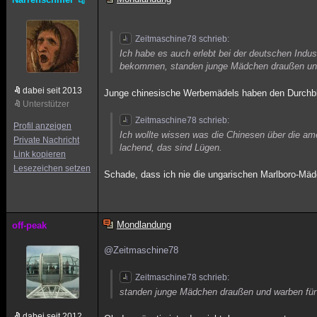
Zeitmaschine78 schrieb:
Ich habe es auch erlebt bei der deutschen Ind
bekommen, standen junge Mädchen draußen und 
dabei seit 2013
Junge chinesische Werbemädels haben den Durchbl
Unterstützer
Zeitmaschine78 schrieb:
Profil anzeigen
Ich wollte wissen was die Chinesen über die 
Private Nachricht
lachend, das sind Lügen.
Link kopieren
Lesezeichen setzen
Schade, dass ich nie die ungarischen Marlboro-Mäd
Mondlandung
off-peak
@Zeitmaschine78
Zeitmaschine78 schrieb:
standen junge Mädchen draußen und warben für 
dabei seit 2012