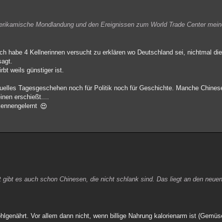
amerikamische Mondlandung und den Ereignissen zum World Trade Center mei
Ich habe 4 Kellnerinnen versucht zu erklären wo Deutschland sei, nichtmal di
sagt.
bt weils günstiger ist.
tuelles Tagesgeschehen noch für Politik noch für Geschichte. Manche Chines
nen erschießt....
 kennengelernt
t gibt es auch schon Chinesen, die nicht schlank sind. Das liegt an den neu
lgenährt. Vor allem dann nicht, wenn billige Nahrung kalorienarm ist (Gemüs