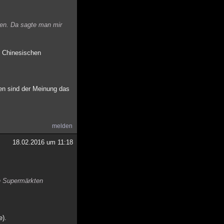
nen. Da sagte man mir
e Chinesischen
en sind der Meinung das
melden
18.02.2016 um 11:18
en Supermärkten
e).