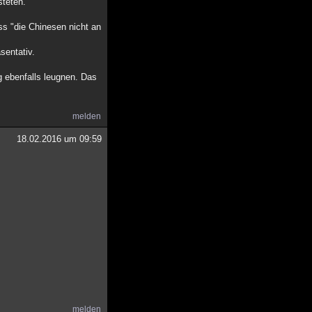
steten.
ss "die Chinesen nicht an
sentativ.
g ebenfalls leugnen. Das
melden
18.02.2016 um 09:59
melden