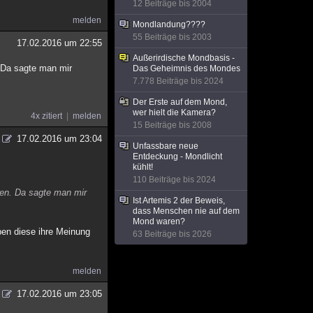
12 Beiträge bis 2004
melden
Mondlandung????
55 Beiträge bis 2003
17.02.2016 um 22:55
Außerirdische Mondbasis -
 Da sagte man mir
Das Geheimnis des Mondes
7.778 Beiträge bis 2024
Der Erste auf dem Mond,
wer hielt die Kamera?
4x zitiert
melden
15 Beiträge bis 2008
17.02.2016 um 23:04
Unfassbare neue
Entdeckung - Mondlicht
kühlt!
110 Beiträge bis 2024
nen. Da sagte man mir
Ist Artemis 2 der Beweis,
dass Menschen nie auf dem
Mond waren?
ben diese ihre Meinung
63 Beiträge bis 2026
melden
17.02.2016 um 23:05