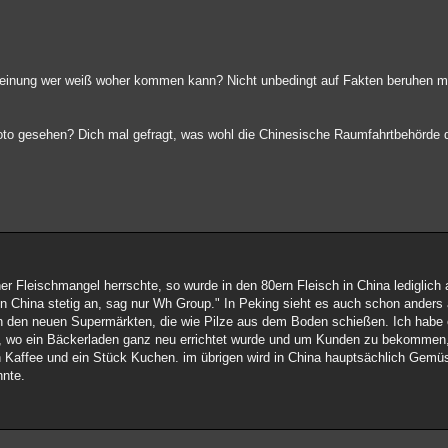
Meinung wer weiß woher kommen kann? Nicht unbedingt auf Fakten beruhen m
to gesehen? Dich mal gefragt, was wohl die Chinesische Raumfahrtbehörde 
her Fleischmangel herrschte, so wurde in den 80ern Fleisch in China lediglic
 China stetig an, sag nur Wh Group." In Peking sieht es auch schon anders 
an den neuen Supermärkten, die wie Pilze aus dem Boden schießen. Ich habe e
g, wo ein Bäckerladen ganz neu errichtet wurde und um Kunden zu bekommen
n Kaffee und ein Stück Kuchen. im übrigen wird in China hauptsächlich Gemüs
nnte.