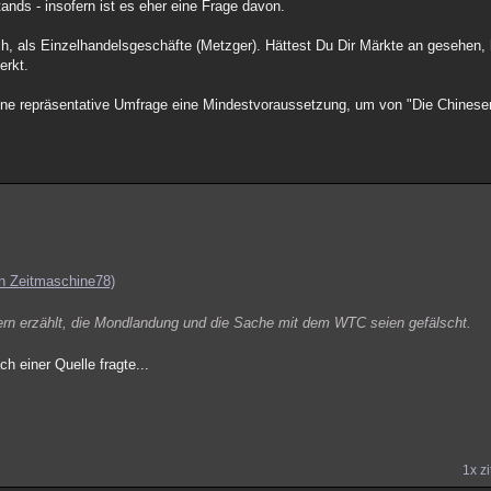
tands - insofern ist es eher eine Frage davon.
ch, als Einzelhandelsgeschäfte (Metzger). Hättest Du Dir Märkte an gesehen,
erkt.
e repräsentative Umfrage eine Mindestvoraussetzung, um von "Die Chinese
on Zeitmaschine78)
ern erzählt, die Mondlandung und die Sache mit dem WTC seien gefälscht.
 einer Quelle fragte...
1x zi