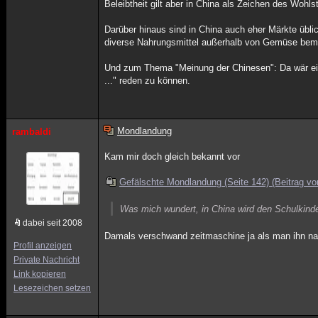
Beleibtheit gilt aber in China als Zeichen des Wohls
Darüber hinaus sind in China auch eher Märkte übli
diverse Nahrungsmittel außerhalb von Gemüse bem
Und zum Thema "Meinung der Chinesen": Da wär ein
..." reden zu können.
Mondlandung
rambaldi
Kam mir doch gleich bekannt vor
Gefälschte Mondlandung (Seite 142) (Beitrag v
Was mich wundert, in China wird den Schulkind
dabei seit 2008
Damals verschwand zeitmaschine ja als man ihn nach
Profil anzeigen
Private Nachricht
Link kopieren
Lesezeichen setzen