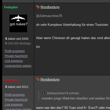
Mondlandung
Fedaykin
@Zeitmaschine78
oh sehr Komplexe Unterhaltung für einen Touristen.
Aber wenn Chinesen dir gesagt haben das sind all
dabei seit 2004
100.000 Beiträge
Ist
Profil anzeigen
Private Nachricht
Link kopieren
Lesezeichen setzen
Mondlandung
scarcrow
dabei seit 2012
Zeitmaschine78 schrieb:
Profil anzeigen
standen junge Mädchen draußen und warben für 
Private Nachricht
Link kopieren
wann war den das? 50 Yuan sind 6~ Euro?! oder mei
Lesezeichen setzen