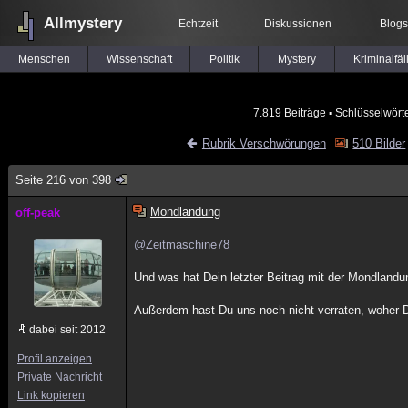
Allmystery
Echtzeit
Diskussionen
Blogs
Menschen
Wissenschaft
Politik
Mystery
Kriminalfäl
7.819 Beiträge
▪ Schlüsselwört
Rubrik Verschwörungen
510 Bilder
Seite 216 von 398
Mondlandung
off-peak
@Zeitmaschine78
Und was hat Dein letzter Beitrag mit der Mondlandu
Außerdem hast Du uns noch nicht verraten, woher D
dabei seit 2012
Profil anzeigen
Private Nachricht
Link kopieren