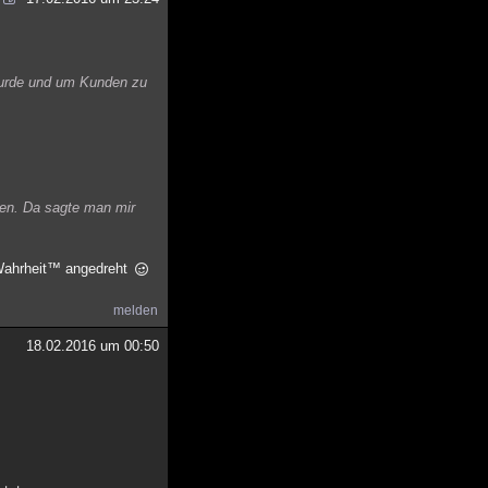
 wurde und um Kunden zu
nen. Da sagte man mir
e Wahrheit™ angedreht
melden
18.02.2016 um 00:50