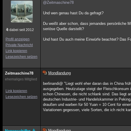
@Zeitmaschine78
Und wen genau hast Du da gefragt?
Du weißt aber schon, dass jemandes persönliche 
seriöse Quelle darstellt?
dabei seit 2012
Profil anzeigen
Und hast Du auch meine Einwürfe beachtet? Das Fo
Private Nachricht
Link kopieren
Lesezeichen setzen
Mondlandung
Zeitmaschine78
ehemaliges Mitglied
berlinandi@ "Liegt wohl eher daran das in China frü
ausgegeben. Heutzutage steigt der Fleischkonsum in
Link kopieren
schon Chinesen, die nicht schlank sind. Das liegt 
Lesezeichen setzen
deutschen Industrie- und Handelskammer in Pekin
draußen und warben für 50 Yuan = 10 Cent für eine
Variationen gegessen, viele Sorten, die ich nicht ka
Mondlandung
Narrenschiffer