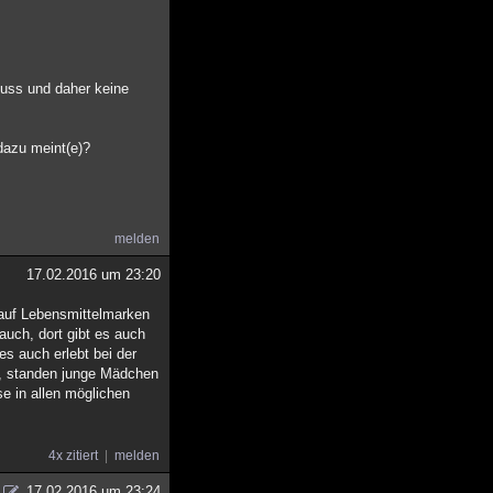
uss und daher keine
dazu meint(e)?
melden
17.02.2016 um 23:20
h auf Lebensmittelmarken
auch, dort gibt es auch
s auch erlebt bei der
, standen junge Mädchen
e in allen möglichen
4x zitiert
melden
17.02.2016 um 23:24