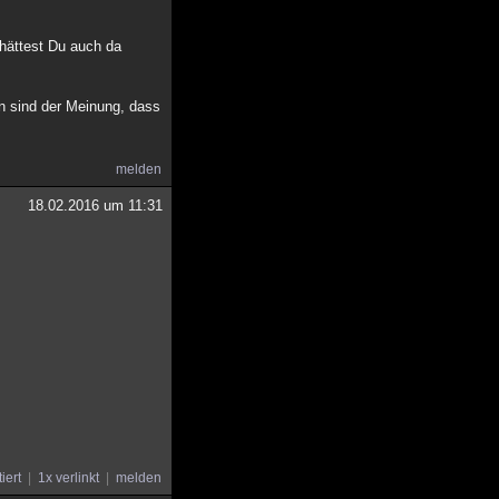
 hättest Du auch da
n sind der Meinung, dass
melden
18.02.2016 um 11:31
tiert
1x verlinkt
melden