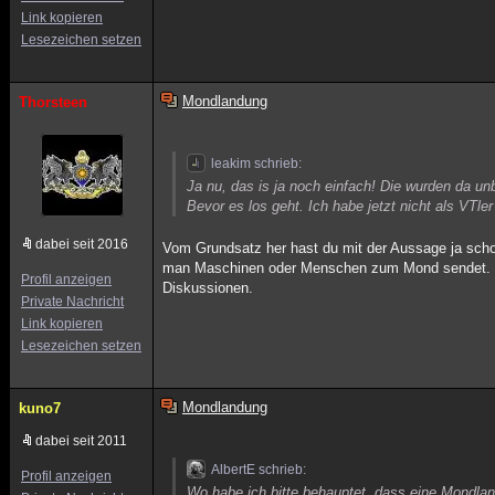
Link kopieren
Lesezeichen setzen
Mondlandung
Thorsteen
leakim schrieb:
Ja nu, das is ja noch einfach! Die wurden da un
Bevor es los geht. Ich habe jetzt nicht als VTle
dabei seit 2016
Vom Grundsatz her hast du mit der Aussage ja scho
man Maschinen oder Menschen zum Mond sendet. Wei
Profil anzeigen
Diskussionen.
Private Nachricht
Link kopieren
Lesezeichen setzen
Mondlandung
kuno7
dabei seit 2011
AlbertE schrieb:
Profil anzeigen
Wo habe ich bitte behauptet ,dass eine Mondla