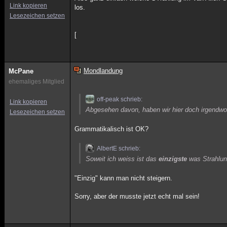
Link kopieren
los.
Lesezeichen setzen
[
Mondlandung
McPane
ehemaliges Mitglied
off-peak schrieb:
Link kopieren
Abgesehen davon, haben wir hier doch irgendwo
Lesezeichen setzen
Grammatikalisch ist OK?
AlbertE schrieb:
Soweit ich weiss ist das
einzigste
was Strahlung
"Einzig" kann man nicht steigern.
Sorry, aber der musste jetzt echt mal sein!