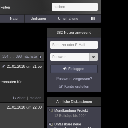
keiten
Natur
Umfragen
Unterhaltung
3
8
2
Nutzer anwesend
4
354
...
398
nächste
21.01.2018 um 21:55
Einloggen
Passwort vergessen?
tronauten für!
Konto erstellen
1x zitiert
melden
Ähnliche Diskussionen
21.01.2018 um 22:00
Mondlandung Projekt
12 Beiträge bis 2004
Unfassbare neue