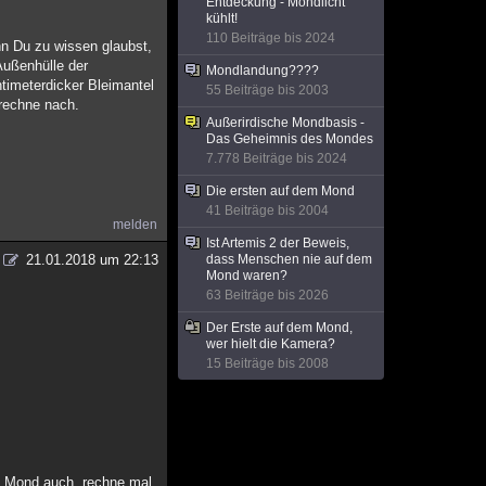
Entdeckung - Mondlicht
kühlt!
110 Beiträge bis 2024
n Du zu wissen glaubst,
Außenhülle der
Mondlandung????
timeterdicker Bleimantel
55 Beiträge bis 2003
 rechne nach.
Außerirdische Mondbasis -
Das Geheimnis des Mondes
7.778 Beiträge bis 2024
Die ersten auf dem Mond
41 Beiträge bis 2004
melden
Ist Artemis 2 der Beweis,
21.01.2018 um 22:13
dass Menschen nie auf dem
Mond waren?
63 Beiträge bis 2026
Der Erste auf dem Mond,
wer hielt die Kamera?
15 Beiträge bis 2008
um Mond auch, rechne mal