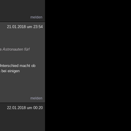
melden
21.01.2018 um 23:54
a Astronauten für!
Unterschied macht ob
bei einigen
melden
22.01.2018 um 00:20