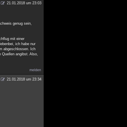
21.01.2018 um 23:03
achweis genug sein,
hflug mit einer
ebenbei, ich habe nur
lom abgeschlossen. Ich
e Quellen angibst. Also,
melden
21.01.2018 um 23:34