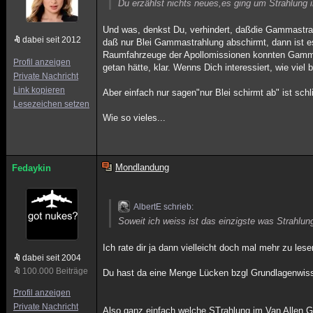
Du erzählst nichts neues,es ging um Strahlung i
Und was, denkst Du, verhindert, daßdie Gammastrah
dabei seit 2012
daß nur Blei Gammastrahlung abschirmt, dann ist es 
Raumfahrzeuge der Apollomissionen konnten Gammast
Profil anzeigen
getan hätte, klar. Wenns Dich interessiert, wie vi
Private Nachricht
Link kopieren
Aber einfach nur sagen"nur Blei schirmt ab" ist schl
Lesezeichen setzen
Wie so vieles...
Mondlandung
Fedaykin
AlbertE schrieb:
Soweit ich weiss ist das einzigste was Strahlun
Ich rate dir ja dann vielleicht doch mal mehr zu le
dabei seit 2004
100.000 Beiträge
Du hast da eine Menge Lücken bzgl Grundlagenwis
Profil anzeigen
Private Nachricht
Also ganz einfach welche STrahlung im Van Allen G