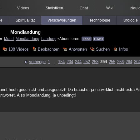
s
Videos
Statistiken
Chat
Wiki
Neuig
le
Spiritualität
Verschwörungen
Technologie
Ufologie
Mondlandung
er:
Mond
,
Mondlandung
,
Landung
▪ Abonnieren:
Feed
E-Mail
138 Videos
Beobachten
Antworten
Suchen
Infos
vorherige
1
...
154
204
244
252
253
254
255
256
264
30
nnt hoch geschickt und ausgesetzt! Da brauchst ja nu wirklich nicht extra As
eantwortet. Also Mondlandung, ja unbedingt!