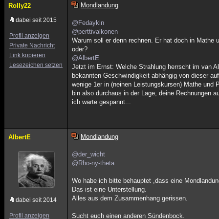
Mondlandung
Rolly22
dabei seit 2015
@Fedaykin
@perttivalkonen
Profil anzeigen
Warum soll er denn rechnen. Er hat doch in Mathe 
Private Nachricht
oder?
Link kopieren
@AlbertE
Lesezeichen setzen
Jetzt im Ernst: Welche Strahlung herrscht im van A
bekannten Geschwindigkeit abhängig von dieser auf
wenige 1er in (neinen Leistungskursen) Mathe und P
bin also durchaus in der Lage, deine Rechnungen auf
ich warte gespannt...
Mondlandung
AlbertE
@der_wicht
@Rho-ny-theta
Wo habe ich bitte behauptet ,dass eine Mondlandun
Das ist eine Unterstellung.
Alles aus dem Zusammenhang gerissen.
dabei seit 2014
Profil anzeigen
Sucht euch einen anderen Sündenbock.