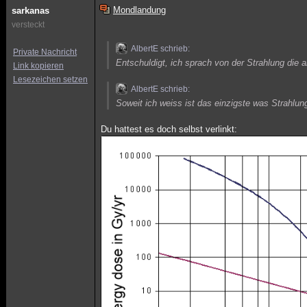
Mondlandung
sarkanas
versteckt
AlbertE schrieb:
Private Nachricht
Entschuldigt, ich sprach von der Strahlung die 
Link kopieren
Lesezeichen setzen
AlbertE schrieb:
Soweit ich weiss ist das einzigste was Strahlung
Du hattest es doch selbst verlinkt: