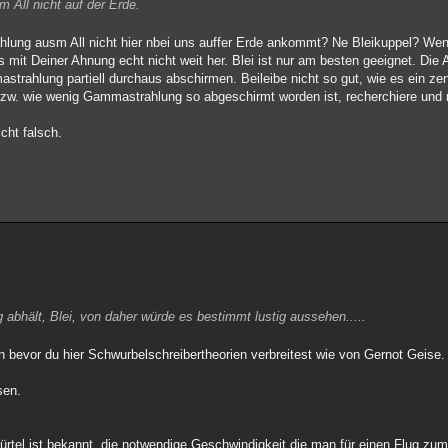
m All nicht auf der Erde.
lung ausm All nicht hier nbei uns auffer Erde ankommt? Ne Bleikuppel? Wen
mit Deiner Ahnung echt nicht weit her. Blei ist nur am besten geeignet. Die 
rahlung partiell durchaus abschirmen. Beileibe nicht so gut, wie es ein zen
el bzw. wie wenig Gammastrahlung so abgeschirmt worden ist, recherchiere und
icht falsch.
g abhält, Blei, von daher würde es bestimmt lustig aussehen.....
sen bevor du hier Schwurbelschreibertheorien verbreitest wie von Gernot Geise.
sen.
ürtel ist bekannt, die notwendige Geschwindigkeit die man für einen Flug z