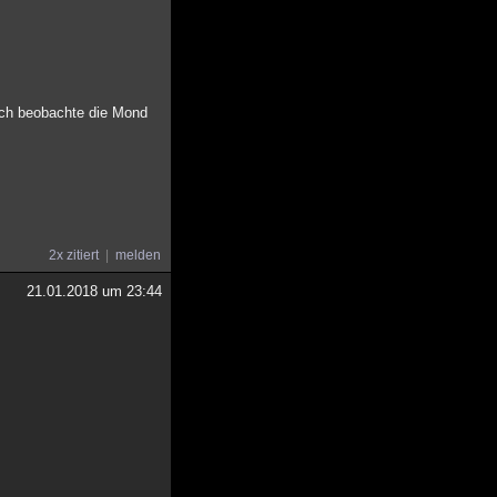
. Ich beobachte die Mond
2x zitiert
melden
21.01.2018 um 23:44