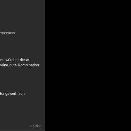
 massiver
 du würdest diese
 keine gute Kombination.
ltungswert nich
melden