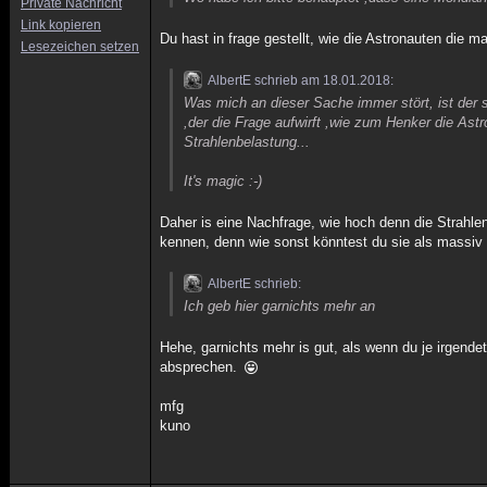
Private Nachricht
Link kopieren
Du hast in frage gestellt, wie die Astronauten die 
Lesezeichen setzen
AlbertE schrieb am 18.01.2018:
Was mich an dieser Sache immer stört, ist der
,der die Frage aufwirft ,wie zum Henker die Ast
Strahlenbelastung...
It's magic :-)
Daher is eine Nachfrage, wie hoch denn die Strahle
kennen, denn wie sonst könntest du sie als massiv 
AlbertE schrieb:
Ich geb hier garnichts mehr an
Hehe, garnichts mehr is gut, als wenn du je irgend
absprechen.
mfg
kuno