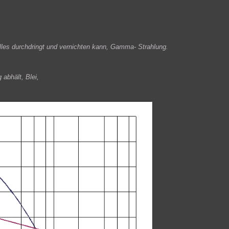
alles durchdringt und vernichten kann, Gamma- Strahlung.
 abhält, Blei,