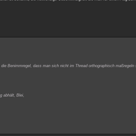
 die Benimmregel, dass man sich nicht im Thread orthographisch maßregeln s
 abhält, Blei,