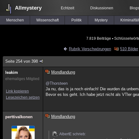
Allmystery
Echtzeit
Diskussionen
Blog
Menschen
Wissenschaft
Politik
Mystery
Kriminalfäl
7.819 Beiträge
▪ Schlüsselwört
Rubrik Verschwörungen
510 Bilder
Seite 254 von 398
Mondlandung
leakim
ehemaliges Mitglied
@Thorsteen
Ja nu, das is ja noch einfach! Die wurden da unbema
Link kopieren
Bevor es los geht. Ich habe jetzt nicht als VTler g
Lesezeichen setzen
Mondlandung
perttivalkonen
AlbertE schrieb: