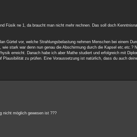
und Füsik ne 1, da braucht man nicht mehr rechnen. Das soll doch Kenntnisn
llan Gürtel vor, welche Strahlungsbelastung nehmen Menschen bei einem Durc
, wie stark war denn nun genau die Abschirmung durch die Kapsel etc.etc.? N
hysik erreicht. Danach habe ich aber Mathe studiert und erfolgreich mit Dip
 Plausibilität zu prüfen. Eine Voraussetzung ist natürlich, dass du auch dein
g nicht möglich gewesen ist ???