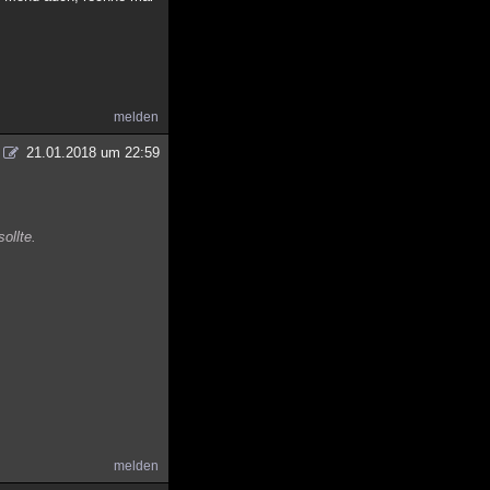
melden
21.01.2018 um 22:59
ollte.
melden