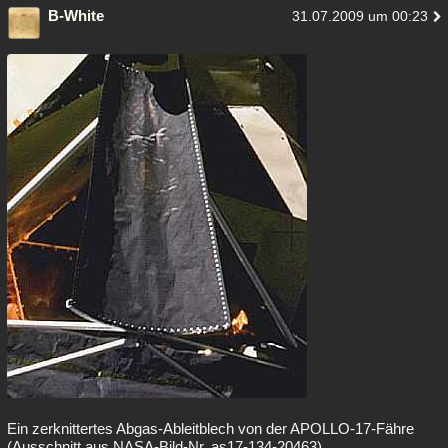
B-White
31.07.2009 um 00:23
Besucht
Teilgenommen
Alle
Neue
Geschlossen
Lesenswert
Schlüsselwörter
Ein zerknittertes Abgas-Ableitblech von der APOLLO-17-Fähre
(Ausschnitt aus NASA-Bild-Nr. as17-134-20463)