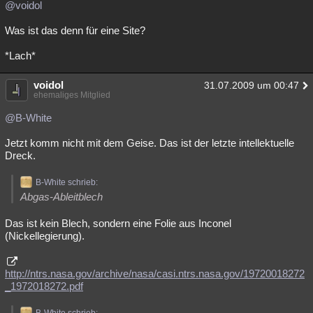
@voidol
Was ist das denn für eine Site?
*Lach*
voidol
31.07.2009 um 00:47
ehemaliges Mitglied
@B-White
Jetzt komm nicht mit dem Geise. Das ist der letzte intellektuelle
Dreck.
B-White schrieb:
Abgas-Ableitblech
Das ist kein Blech, sondern eine Folie aus Inconel
(Nickellegierung).
http://ntrs.nasa.gov/archive/nasa/casi.ntrs.nasa.gov/19720018272
_1972018272.pdf