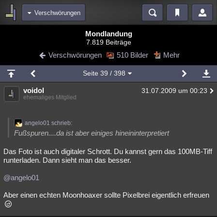
Verschwörungen
Bereiche
Mondlandung
7.819 Beiträge
Echtzeit
Diskussionen
Blogs
Videos
Statistiken
Verschwörungen
510 Bilder
Mehr
Chat
Wiki
Neuigkeiten
Seite
39
/ 398
meine Rubriken
voidol
31.07.2009 um 00:23
Menschen
Wissenschaft
Politik
Mystery
Kriminalfälle
ehemaliges Mitglied
Spiritualität
Verschwörungen
Technologie
Ufologie
angelo01 schrieb:
Natur
Umfragen
Unterhaltung
Fußspuren....da ist aber einiges hineininterpretiert
weitere Rubriken
Das Foto ist auch digitaler Schrott. Du kannst gern das 100MB-Tiff
runterladen. Dann sieht man das besser.
Philosophie
Träume
Orte
Esoterik
Literatur
@angelo01
Astronomie
Helpdesk
Gruppen
Gaming
Filme
Aber einen echten Moonhoaxer sollte Pixelbrei eigentlich erfreuen
Musik
Clash
Verbesserungen
Allmystery
English
Übersichten