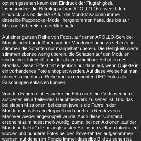
optisch gesehen kaum den Eindruck der Flugfähigkeit.
Insbesondere die Retrokapsel von APOLLO 16 erweckt den
Eindruck, als ob die NASA für die Mond-Missionen immer
dasselbe Pappdeckel-Modell hergenommen hätte, das bis zur
Mission 16 bereits arg gelitten hatte.
Auf einer ganzen Reihe von Fotos, auf denen APOLLO-Service-
Module oder Landefähren vor der Mondoberfläche zu sehen sind,
stimmen die Schatten nur mangelhaft überein. Die Helligkeitswerte
stimmen ebenso wenig überein, die Schatten auf den Modulen
sind in ihrer Intensität dunkler als vergleichbare Schatten des
Mondes. Dieser Effekt tritt eigentlich nur dann auf, wenn Objekte in
ein vorhandenes Foto einkopiert werden. Auf diese Weise hat man
übrigens eine ganze Reihe von so genannten UFO-Fotos als
Fälschungen entlarven können.
Von den Fähren gibt es weder ein Foto noch eine Videosequenz,
auf denen ein arbeitendes Haupttriebwerk zu sehen ist! Und das
bei sieben Missionen, bei denen jeweils die Fähre in der
Mondumlaufbahn abgekoppelt und durch ein Rendezvous-
Manöver wieder angekoppelt wurde. Auch dieser Umstand
erscheint zumindest merkwürdig, zumal bei den Aktionen „auf der
Mondoberfläche“ die belanglosesten Steinchen vielfach fotografiert
wurden und hunderte Fotos bei den Roverfahrten aufgenommen
wurden, auf denen im Prinzip immer dasselbe Bild zu sehen ist.