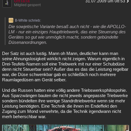
UffTaTa
31.07.2009 um 08:53
Mitglied gesperrt
B-White schrieb:
Die sowjetische Variante besaß auch nicht - wie die APOLLO-
LM - nur ein einziges Haupttriebwerk, das eine Steuerung des
Gerätes so gut wie unmöglich macht, sondern gebündelte
Düsenanordnungen.
Der Satz ist auch lustig. Mann oh Mann, deutlicher kann man
seine Ahnungslosigkeit wirklich nicht zeigen. Warum eigentlich in
Drei-Teufels-Namen soll eine Triebwerk mit nur einer Schubdüse
denn nicht Steuerbar sein? Außer das es das die Leistung regelbar
war, die Düse schwenkbar gab es schließlich noch mehrere
Raumlagedüsen am Gerät selber.
Und die Russen hatten eine völlig andere Triebswerksphilospohie.
Aus Sparzwängen bauten die nicht jeweils angepasste Triebwerke
sondern bündelten ihre wenige Standrdtriebwerke wenn sie mehr
Leistung benötigten. Eine Technik die ihnen im Endeffekt den
Zugang zum Mond verwehrte, da die Technik irgendwann nicht
merh beherschbar war.