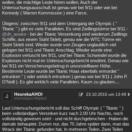
wollen, die mächtige Leute hören wollen. Auch der
Untersuchungsausschuß ist genau wie bei 9/11 oder wie bei
Kennedy ( Warren Kommission ) eine Farce.
Übigens: zwischen 9/11 und dem Untergang der Olympic ( "
Titanic " ) gibt es viele Parallelen. Es sind Zwillingstürme bei 9/11 -
@dh_awake
- bei der Titanic Versenkung sind wiederum Zwillings
Schiffe, aus einem Stahl Sklett, genau wie die WTC Türme ein
Stahl Sklett sind. Wieder wurde von Zeugen unglaublich viel
gelogen bei 9/11 und Titanic Anschlag. Wieder wurde eine
Explosion vertuscht bei 9/11, und bei Titanic Schwindel wurde die
Explosion nicht mal im Untersuchungsbericht erwähnt. Genau wie
bei 9/11 ein Versicherungsbetrug in unvorstellbarer Höhe.
Bestimmte Leute wurde bei Titanic Hoax ebenfalls ermordet "
ertrunken " ( oder wirklich ertrunken ) genau wie bei 9/11 ( John P.
O’Neill ). Es gibt wirklich viele Parallelen. Kaum zu glauben....
HeurekaAHOI
23.10.2015 um 13:49
ehemaliges Mitglied
Laut Untersuchungsbericht soll das Schiff Olympic ( " Titanic " )
beim vollständigen Versinken kurz nach 2.00 Uhr Nachts, noch
vollständig gewesen sein! - und nicht durchgebrochen - Haben die
damals behauptet. Dumm nur, das 70 Jahre später dann, man das
Wrack der Titanic gefunden hat. In mehreren Teilen. Zwei Teilen