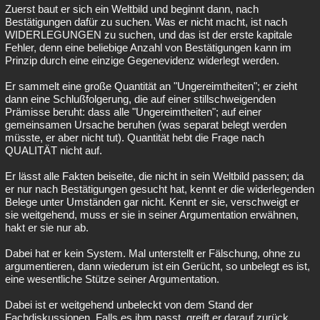
Zuerst baut er sich ein Weltbild und beginnt dann, nach
Bestätigungen dafür zu suchen. Was er nicht macht, ist nach
WIDERLEGUNGEN zu suchen, und das ist der erste kapitale
Fehler, denn eine beliebige Anzahl von Bestätigungen kann im
Prinzip durch eine einzige Gegenevidenz widerlegt werden.
Er sammelt eine große Quantität an "Ungereimtheiten"; er zieht
dann eine Schlußfolgerung, die auf einer stillschweigenden
Prämisse beruht: dass alle "Ungereimtheiten"; auf einer
gemeinsamen Ursache beruhen (was separat belegt werden
müsste, er aber nicht tut). Quantität hebt die Frage nach
QUALITÄT nicht auf.
Er lässt alle Fakten beiseite, die nicht in sein Weltbild passen; da
er nur nach Bestätigungen gesucht hat, kennt er die widerlegenden
Belege unter Umständen gar nicht. Kennt er sie, verschweigt er
sie weitgehend, muss er sie in seiner Argumentation erwähnen,
hakt er sie nur ab.
Dabei hat er kein System. Mal unterstellt er Fälschung, ohne zu
argumentieren, dann wiederum ist ein Gerücht, so unbelegt es ist,
eine wesentliche Stütze seiner Argumentation.
Dabei ist er weitgehend unbeleckt von dem Stand der
Fachdiskussionen. Falls es ihm passt, greift er darauf zurück