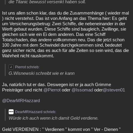
die Titanic bewusst versenkt haben soll.
Ist uns allen schon klar, das du die Zusammenhänge ( wieder mal
) nicht verstehst. Das ist von Anfang an das Thema hier: Es geht
um Versicherungsbetrug: Zwei Schiffe, die nebeneinander in der
Werft gebaut wurden. Diese Schiffe sind baugleich, Zwillinge, sie
gleichen sich wie ein Ei dem anderen. Das eine Schiff
Totalschaden, das andere vollkommen neu. Das die jetzt schon
100 Jahre mit dem Schwindel durchgekommen sind, bedeutet
ganz sicher nicht, das es auch für alle Zeiten so sein wird, das die
Wahrheit nicht rauskommt.
Pierrot schrieb:
G.Wisnewski schreibt wie er kann
Ja, natürlich tut er das. Deswegen ist er ja auch Grimme
Preisträger und nicht
@Pierrot
oder
@Issomad
oder
@steven01
@DearMRHazzard
DearMRHazzard schrieb:
Würde ich auch wenn ich damit Geld verdiene.
Geld VERDIENEN : " Verdienen " kommt von " Ver - Dienen "