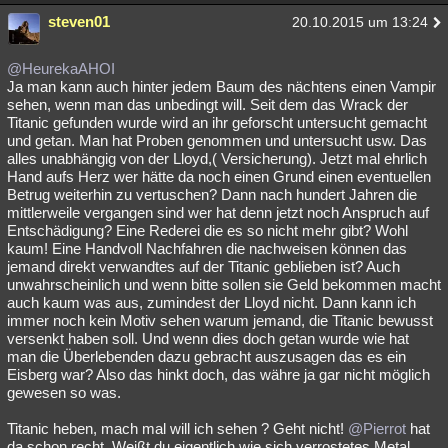
steven01
20.10.2015 um 13:24
@HeurekaAHOI
Ja man kann auch hinter jedem Baum des nächtens einen Vampir
sehen, wenn man das unbedingt will. Seit dem das Wrack der
Titanic gefunden wurde wird an ihr geforscht untersucht gemacht
und getan. Man hat Proben genommen und untersucht usw. Das
alles unabhängig von der Lloyd,( Versicherung). Jetzt mal ehrlich
Hand aufs Herz wer hätte da noch einen Grund einen eventuellen
Betrug weiterhin zu vertuschen? Dann nach hundert Jahren die
mittlerweile vergangen sind wer hat denn jetzt noch Anspruch auf
Entschädigung? Eine Rederei die es so nicht mehr gibt? Wohl
kaum! Eine Handvoll Nachfahren die nachweisen können das
jemand direkt verwandtes auf der Titanic geblieben ist? Auch
unwahrscheinlich und wenn bitte sollen sie Geld bekommen macht
auch kaum was aus, zumindest der Lloyd nicht. Dann kann ich
immer noch kein Motiv sehen warum jemand, die Titanic bewusst
versenkt haben soll. Und wenn dies doch getan wurde wie hat
man die Überlebenden dazu gebracht auszusagen das es ein
Eisberg war? Also das hinkt doch, das währe ja gar nicht möglich
gewesen so was.
Titanic heben, mach mal will ich sehen ? Geht nicht!
@Pierrot
hat
da schon recht. Weißt du eigentlich wie sich verrostetes Metal