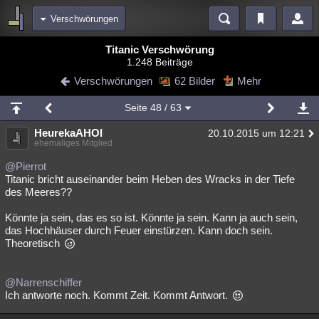
Verschwörungen
Bereiche
Titanic Verschwörung
1.248 Beiträge
Echtzeit
Diskussionen
Blogs
Videos
Statistiken
Verschwörungen
62 Bilder
Mehr
Chat
Wiki
Neuigkeiten
Seite
48
/ 63
meine Rubriken
HeurekaAHOI
20.10.2015 um 12:21
Menschen
Wissenschaft
Politik
Mystery
Kriminalfälle
ehemaliges Mitglied
Spiritualität
Verschwörungen
Technologie
Ufologie
@Pierrot
Titanic bricht auseinander beim Heben des Wracks in der Tiefe
des Meeres??
Natur
Umfragen
Unterhaltung
weitere Rubriken
Könnte ja sein, das es so ist. Könnte ja sein. Kann ja auch sein,
das Hochhäuser durch Feuer einstürzen. Kann doch sein.
Philosophie
Träume
Orte
Esoterik
Literatur
Theoretisch
Astronomie
Helpdesk
Gruppen
Gaming
Filme
@Narrenschiffer
Musik
Clash
Verbesserungen
Allmystery
English
Ich antworte noch. Kommt Zeit. Kommt Antwort.
Übersichten