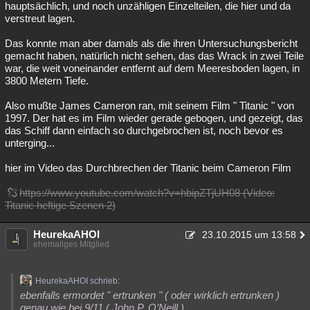
hauptsächlich, und noch unzähligen Einzelteilen, die hier und da
verstreut lagen.
Das konnte man aber damals als die ihren Untersuchungsbericht
gemacht haben, natürlich nicht sehen, das das Wrack in zwei Teile
war, die weit voneinander entfernt auf dem Meeresboden lagen, in
3800 Metern Tiefe.
Also mußte James Cameron ran, mit seinem Film " Titanic " von
1997. Der hat es im Film wieder gerade gebogen, und gezeigt, das
das Schiff dann einfach so durchgebrochen ist, noch bevor es
unterging...
hier im Video das Durchbrechen der Titanic beim Cameron Film
https://www.youtube.com/watch?v=hbipZTjUH08 (Video:
Titanic heftige Szenen 2)
HeurekaAHOI
23.10.2015 um 13:58
ehemaliges Mitglied
HeurekaAHOI schrieb:
ebenfalls ermordet " ertrunken " ( oder wirklich ertrunken )
genau wie bei 9/11 ( John P. O’Neill )