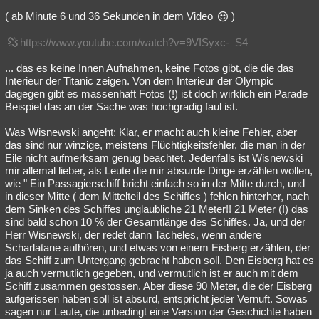
( ab Minute 6 und 36 Sekunden in dem Video
)
https://www.youtube.com/watch?v=9VISyxc-_S4
... das es keine Innen Aufnahmen, keine Fotos gibt, die die das
Interieur der Titanic zeigen. Von dem Interieur der Olympic
dagegen gibt es massenhaft Fotos (!) ist doch wirklich ein Parade
Beispiel das an der Sache was hochgradig faul ist.
Was Wisnewski angeht: Klar, er macht auch kleine Fehler, aber
das sind nur winzige, meistens Flüchtigkeitsfehler, die man in der
Eile nicht aufmerksam genug beachtet. Jedenfalls ist Wisnewski
mir allemal lieber, als Leute die mir absurde Dinge erzählen wollen,
wie " Ein Passagierschiff bricht einfach so in der Mitte durch, und
in dieser Mitte ( dem Mittelteil des Schiffes ) fehlen hinterher, nach
dem Sinken des Schiffes unglaubliche 21 Meter!! 21 Meter (!) das
sind bald schon 10 % der Gesamtlänge des Schiffes. Ja, und der
Herr Wisnewski, der redet dann Tacheles, wenn andere
Scharlatane aufhören, und etwas von einem Eisberg erzählen, der
das Schiff zum Untergang gebracht haben soll. Den Eisberg hat es
ja auch vermutlich gegeben, und vermutlich ist er auch mit dem
Schiff zusammen gestossen. Aber diese 90 Meter, die der Eisberg
aufgerissen haben soll ist absurd, entspricht jeder Vernuft. Sowas
sagen nur Leute, die unbedingt eine Version der Geschichte haben