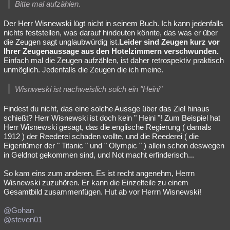
Bitte mal aufzählen.
Der Herr Wisnewski lügt nicht in seinem Buch. Ich kann jedenfalls
nichts feststellen, was darauf hindeuten könnte, das was er über
die Zeugen sagt unglaubwürdig ist.
Leider sind Zeugen kurz vor
Ihrer Zeugenaussage aus den Hotelzimmern verschwunden.
Einfach mal die Zeugen aufzählen, ist daher retrospektiv praktisch
unmöglich. Jedenfalls die Zeugen die ich meine.
Wisnweski ist nachweislich solch ein "Heini"
Findest du nicht, das eine solche Aussge über das Ziel hinaus
schießt? Herr Wisnewski ist doch kein " Heini "! Zum Beispiel hat
Herr Wisnewski gesagt, das die englische Regierung ( damals
1912 ) der Reederei schaden wollte, und die Reederei ( die
Eigentümer der " Titanic " und " Olympic " ) allein schon deswegen
in Geldnot gekommen sind, und Not macht erfinderisch...
So kam eins zum anderen. Es ist recht angenehm, Herrn
Wisnewski zuzuhören. Er kann die Einzelteile zu einem
Gesamtbild zusammenfügen. Hut ab vor Herrn Wisnewski!
@Gohan
@steven01