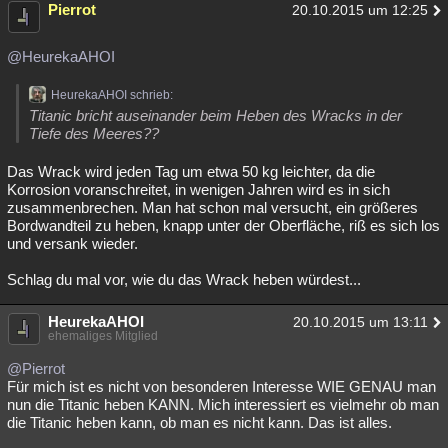
Pierrot
20.10.2015 um 12:25
Besucht
Teilgenommen
Alle
Neue
Geschlossen
@HeurekaAHOI
Lesenswert
Schlüsselwörter
HeurekaAHOI schrieb:
Titanic bricht auseinander beim Heben des Wracks in der
Tiefe des Meeres??
Das Wrack wird jeden Tag um etwa 50 kg leichter, da die
Korrosion voranschreitet, in wenigen Jahren wird es in sich
zusammenbrechen. Man hat schon mal versucht, ein größeres
Bordwandteil zu heben, knapp unter der Oberfläche, riß es sich los
und versank wieder.
Schlag du mal vor, wie du das Wrack heben würdest...
HeurekaAHOI
20.10.2015 um 13:11
ehemaliges Mitglied
@Pierrot
Für mich ist es nicht von besonderen Interesse WIE GENAU man
nun die Titanic heben KANN. Mich interessiert es vielmehr ob man
die Titanic heben kann, ob man es nicht kann. Das ist alles.