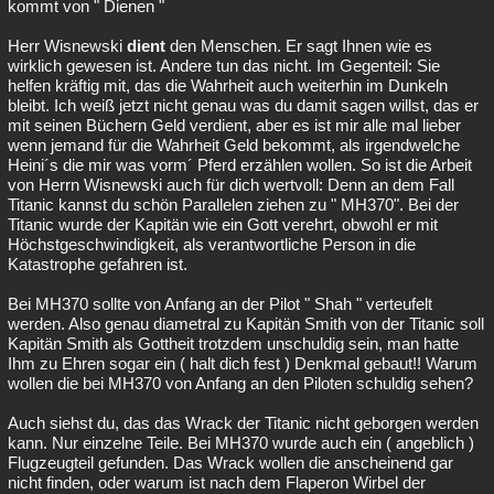
kommt von " Dienen "
Herr Wisnewski
dient
den Menschen. Er sagt Ihnen wie es
wirklich gewesen ist. Andere tun das nicht. Im Gegenteil: Sie
helfen kräftig mit, das die Wahrheit auch weiterhin im Dunkeln
bleibt. Ich weiß jetzt nicht genau was du damit sagen willst, das er
mit seinen Büchern Geld verdient, aber es ist mir alle mal lieber
wenn jemand für die Wahrheit Geld bekommt, als irgendwelche
Heini´s die mir was vorm´ Pferd erzählen wollen. So ist die Arbeit
von Herrn Wisnewski auch für dich wertvoll: Denn an dem Fall
Titanic kannst du schön Parallelen ziehen zu " MH370". Bei der
Titanic wurde der Kapitän wie ein Gott verehrt, obwohl er mit
Höchstgeschwindigkeit, als verantwortliche Person in die
Katastrophe gefahren ist.
Bei MH370 sollte von Anfang an der Pilot " Shah " verteufelt
werden. Also genau diametral zu Kapitän Smith von der Titanic soll
Kapitän Smith als Gottheit trotzdem unschuldig sein, man hatte
Ihm zu Ehren sogar ein ( halt dich fest ) Denkmal gebaut!! Warum
wollen die bei MH370 von Anfang an den Piloten schuldig sehen?
Auch siehst du, das das Wrack der Titanic nicht geborgen werden
kann. Nur einzelne Teile. Bei MH370 wurde auch ein ( angeblich )
Flugzeugteil gefunden. Das Wrack wollen die anscheinend gar
nicht finden, oder warum ist nach dem Flaperon Wirbel der