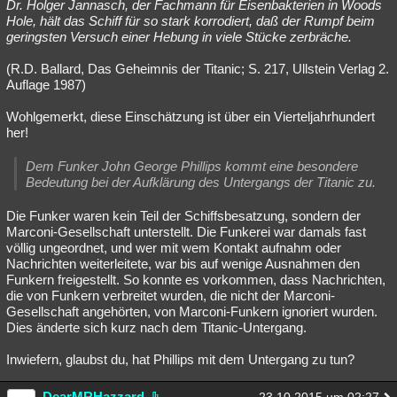
Dr. Holger Jannasch, der Fachmann für Eisenbakterien in Woods
Hole, hält das Schiff für so stark korrodiert, daß der Rumpf beim
geringsten Versuch einer Hebung in viele Stücke zerbräche.
(R.D. Ballard, Das Geheimnis der Titanic; S. 217, Ullstein Verlag 2.
Auflage 1987)
Wohlgemerkt, diese Einschätzung ist über ein Vierteljahrhundert
her!
Dem Funker John George Phillips kommt eine besondere
Bedeutung bei der Aufklärung des Untergangs der Titanic zu.
Die Funker waren kein Teil der Schiffsbesatzung, sondern der
Marconi-Gesellschaft unterstellt. Die Funkerei war damals fast
völlig ungeordnet, und wer mit wem Kontakt aufnahm oder
Nachrichten weiterleitete, war bis auf wenige Ausnahmen den
Funkern freigestellt. So konnte es vorkommen, dass Nachrichten,
die von Funkern verbreitet wurden, die nicht der Marconi-
Gesellschaft angehörten, von Marconi-Funkern ignoriert wurden.
Dies änderte sich kurz nach dem Titanic-Untergang.
Inwiefern, glaubst du, hat Phillips mit dem Untergang zu tun?
DearMRHazzard