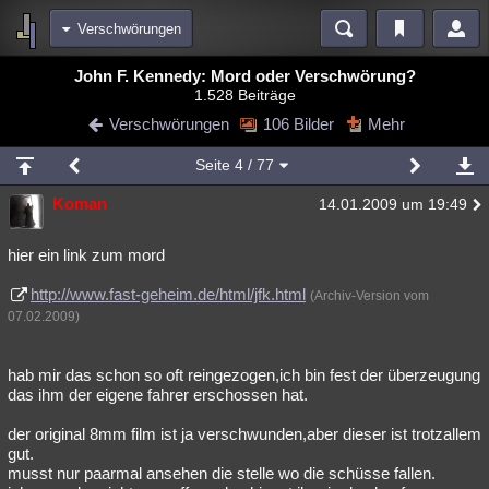
Verschwörungen
Bereiche
John F. Kennedy: Mord oder Verschwörung?
1.528 Beiträge
Echtzeit
Diskussionen
Blogs
Videos
Statistiken
Verschwörungen
106 Bilder
Mehr
Chat
Wiki
Neuigkeiten
2
Seite
4
/ 77
meine Rubriken
Koman
14.01.2009 um 19:49
Menschen
Wissenschaft
Politik
Mystery
Kriminalfälle
Spiritualität
Verschwörungen
Technologie
Ufologie
hier ein link zum mord
http://www.fast-geheim.de/html/jfk.html
Natur
Umfragen
Unterhaltung
(Archiv-Version vom
07.02.2009)
weitere Rubriken
Philosophie
Träume
Orte
Esoterik
Literatur
hab mir das schon so oft reingezogen,ich bin fest der überzeugung
das ihm der eigene fahrer erschossen hat.
Astronomie
Helpdesk
Gruppen
Gaming
Filme
der original 8mm film ist ja verschwunden,aber dieser ist trotzallem
Musik
Clash
Verbesserungen
Allmystery
English
gut.
musst nur paarmal ansehen die stelle wo die schüsse fallen.
Übersichten