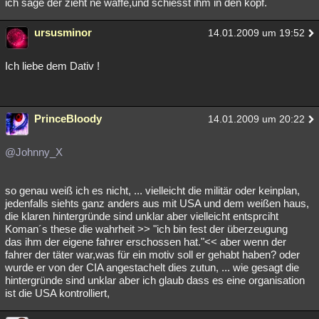
ich sage der zieht ne waffe,und schiesst ihm in den kopf.
Besucht
Teilgenommen
Alle
Neue
Geschlossen
ursusminor
14.01.2009 um 19:52
Lesenswert
Schlüsselwörter
Ich liebe dem Dativ !
PrinceBloody
14.01.2009 um 20:22
@Johnny_X
so genau weiß ich es nicht, ... vielleicht die militär oder keinplan,
jedenfalls siehts ganz anders aus mit USA und dem weißen haus,
die klaren hintergründe sind unklar aber vielleicht entsprciht
Koman´s these die wahrheit >> "ich bin fest der überzeugung
das ihm der eigene fahrer erschossen hat."<< aber wenn der
fahrer der täter war,was für ein motiv soll er gehabt haben? oder
wurde er von der CIA angestachelt dies zutun, ... wie gesagt die
hintergründe sind unklar aber ich glaub dass es eine organisation
ist die USA kontrolliert,