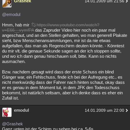
Grashek
14.01.2009 um 21:56
@emodul
Hmm, hab mir
https://www.youtube.com/watch?
v=E66__vymfPA
das Zapruder Video hier noch ein paar mal
angeschaut, und an den Stellen gehalten, wo man generell Plakate
sieht, bzw Menschenansammlungen, mir ist da nie etwas
aufgefallen, das man als Regenschirm deuten könnte. - Könntest
du mir vlt. die genaue Sekunde sagen an der ich stoppen sollte,
und wo ich dann genau hinschauen soll, bitte. Kann so nichts
ausmachen.
Bzw. nachdem gesagt wird dass der erste Schuss ein blind
Gänger war, ein Fehlschuss, finde ich bei der Aufregung etc.. es
nicht merkwürdig dass der Fahrer nach hinten schaut, okay dass
er es genau in dem Moment tut, in dem JFK den Todesschuss
bekommt, ist natürlich seltsam, aber ich denke dass es eher ein
Zufall ist.
emodul
14.01.2009 um 22:00
@Grashek
Ganz unten ist der Schirm zu sehen bei ca. 5-6s.