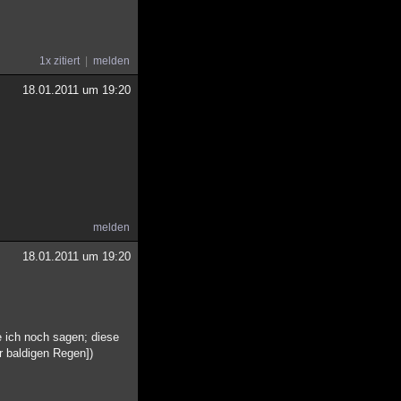
1x zitiert
melden
18.01.2011 um 19:20
melden
18.01.2011 um 19:20
 ich noch sagen; diese
r baldigen Regen])