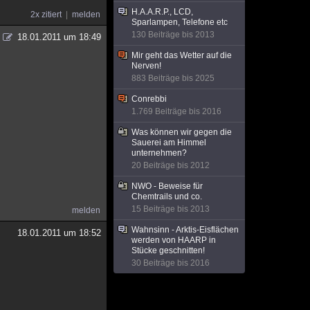
H.A.A.R.P., LCD,
2x zitiert
melden
Sparlampen, Telefone etc
130 Beiträge bis 2013
18.01.2011 um 18:49
Mir geht das Wetter auf die
Nerven!
883 Beiträge bis 2025
Conrebbi
1.769 Beiträge bis 2016
Was können wir gegen die
Sauerei am Himmel
unternehmen?
20 Beiträge bis 2012
NWO - Beweise für
Chemtrails und co.
15 Beiträge bis 2013
melden
Wahnsinn - Arktis-Eisflächen
18.01.2011 um 18:52
werden von HAARP in
Stücke geschnitten!
30 Beiträge bis 2016