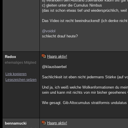
b) verändern den Abstand zueinander kaum bis gar 
c) gleiten unter die Cumulus Nimbus
(das ist schon etwas tief und wiedersprüchlich, wei
Das Video ist recht beeindruckend! (ich denke nicht
@voidol
schlecht drauf heute?
Haarp aktiv!
Redox
ehemaliges Mitglied
@klausbaerbel
Link kopieren
Sachlichkeit ist eben nicht jedermans Stärke (auf v
Lesezeichen setzen
Und ja, ich weiß welche Wolkenformationen du meins
sein und kann mit nichts von mir bisher gesehenes 
Wie gesagt. Gib Altocumulus stratiformis undulatus 
Haarp aktiv!
bennamucki