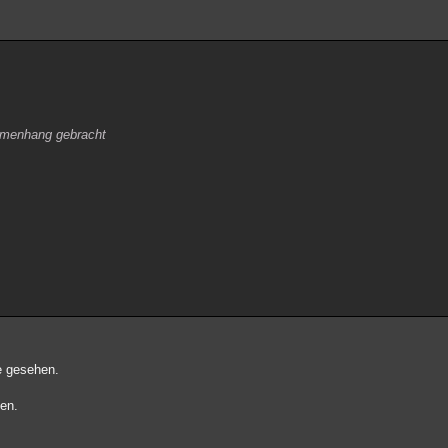
ammenhang gebracht
e gesehen.
gen.