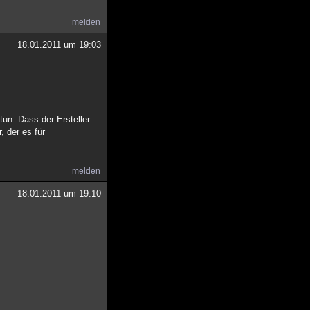
melden
18.01.2011 um 19:03
.
tun. Dass der Ersteller
, der es für
melden
18.01.2011 um 19:10