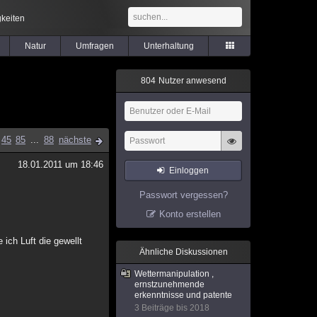
keiten
Natur
Umfragen
Unterhaltung
8
0
4
Nutzer anwesend
45
85
...
88
nächste
18.01.2011 um 18:46
Einloggen
Passwort vergessen?
Konto erstellen
ich Luft die gewellt
Ähnliche Diskussionen
Wettermanipulation ,
ernstzunehmende
erkenntnisse und patente
3 Beiträge bis 2018