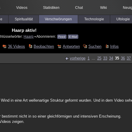
s
Videos
Statistiken
Chat
Wiki
Neuig
le
Spiritualität
Verschwörungen
Technologie
Ufologie
Haarp aktiv!
hlüsselwörter:
Haarp
▪ Abonnieren:
Feed
E-Mail
36 Videos
Beobachten
Antworten
Suchen
Infos
vorherige
1
...
25
33
34
35
36
37
Wind in eine Art wellenartige Struktur geformt wurden. Und in dem Video sehe 
bestimmt nicht in so einer gleichförmigen und intensiven Erscheinung.
ideos zeigen.