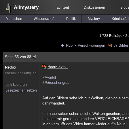
Allmystery
Echtzeit
Diskussionen
Blog
Menschen
Wissenschaft
Politik
Mystery
Kriminalfäl
1.728 Beiträge
▪ Sc
Rubrik Verschwörungen
87 Bilder
Seite 35 von 88
Haarp aktiv!
Redox
ehemaliges Mitglied
@voidol
@Groschengrab
Link kopieren
Lesezeichen setzen
Auf den Bildern sehe ich nur Wolken, die von einem 
dahinwandert.
Ich habe selber schon solche Wolken gesehen, aber 
Ich lass mir gerne noch andere VERGLEICHBARE V
Mich verblüfft das Video immer wieder auf´s Neue!