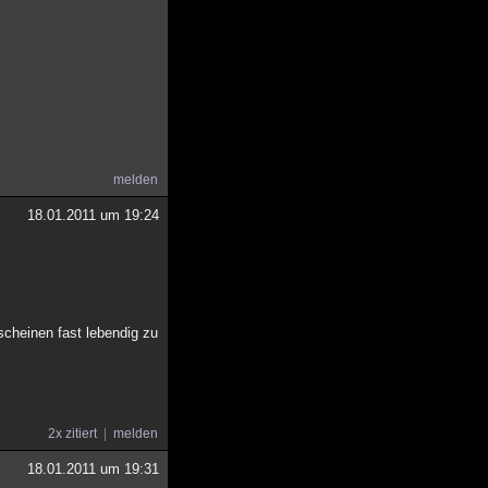
melden
18.01.2011 um 19:24
scheinen fast lebendig zu
2x zitiert
melden
18.01.2011 um 19:31