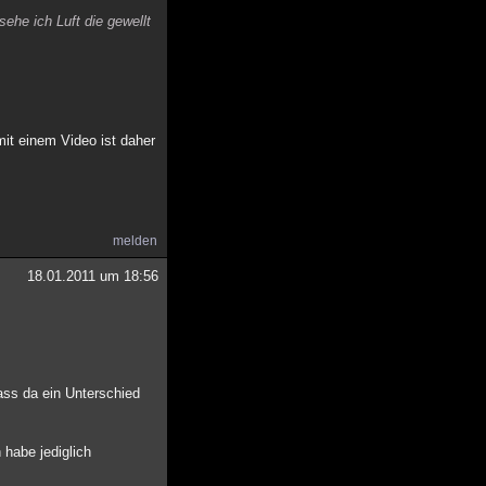
ehe ich Luft die gewellt
mit einem Video ist daher
melden
18.01.2011 um 18:56
ass da ein Unterschied
 habe jediglich