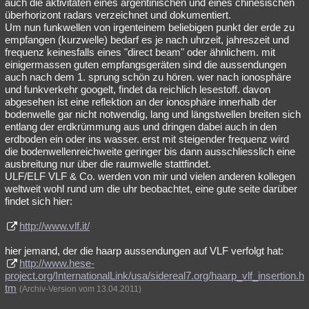
auch die aktivitäten eines argentinischen und eines chinesischen
überhorizont radars verzeichnet und dokumentiert.
Um nun funkwellen von irgenteinem beliebigen punkt der erde zu
empfangen (kurzwelle) bedarf es je nach uhrzeit, jahreszeit und
frequenz keinesfalls eines "direct beam" oder ähnlichem. mit
einigermassen guten empfangsgeräten sind die aussendungen
auch nach dem 1. sprung schön zu hören. wer nach ionosphäre
und funkverkehr googelt, findet da reichlich lesestoff. davon
abgesehen ist eine reflektion an der ionosphäre innerhalb der
bodenwelle gar nicht notwendig, lang und längstwellen breiten sich
entlang der erdkrümmung aus und dringen dabei auch in den
erdboden ein oder ins wasser. erst mit steigender frequenz wird
die bodenwellenreichweite geringer bis dann ausschliesslich eine
ausbreitung nur über die raumwelle stattfindet.
ULF/ELF VLF & Co. werden von mir und vielen anderen kollegen
weltweit wohl rund um die uhr beobachtet, eine gute seite darüber
findet sich hier:
http://www.vlf.it/
hier jemand, der die haarp aussendungen auf VLF verfolgt hat:
http://www.hese-
project.org/InternationalLink/usa/sidereal7.org/haarp_vlf_insertion.h
tm
(Archiv-Version vom 13.04.2011)