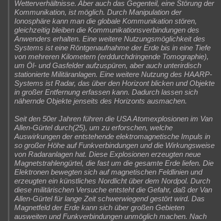
Wetterverhältnisse. Aber auch das Gegenteil, eine Störung der
Kommunikation, ist möglich. Durch Manipulation der
Ionosphäre kann man die globale Kommunikation stören,
gleichzeitig bleiben die Kommunikationsverbindungen des
Anwenders erhalten. Eine weitere Nutzungsmöglichkeit des
Systems ist eine Röntgenaufnahme der Erde bis in eine Tiefe
von mehreren Kilometern (erddurchdringende Tomographie),
um Öl- und Gasfelder aufzuspüren, aber auch unterirdisch
stationierte Militäranlagen. Eine weitere Nutzung des HAARP-
Systems ist Radar, das über den Horizont blicken und Objekte
in großer Entfernung erfassen kann. Dadurch lassen sich
nähernde Objekte jenseits des Horizonts ausmachen.
Seit den 50er Jahren führen die USA Atomexplosionen im Van
Allen-Gürtel durch(25), um zu erforschen, welche
Auswirkungen der entstehende elektromagnetische Impuls in
so großer Höhe auf Funkverbindungen und die Wirkungsweise
von Radaranlagen hat. Diese Explosionen erzeugten neue
Magnetstrahlengürtel, die fast um die gesamte Erde liefen. Die
Elektronen bewegten sich auf magnetischen Feldlinien und
erzeugten ein künstliches Nordlicht über dem Nordpol. Durch
diese militärischen Versuche entsteht die Gefahr, daß der Van
Allen-Gürtel für lange Zeit schwerwiegend gestört wird. Das
Magnetfeld der Erde kann sich über großen Gebieten
ausweiten und Funkverbindungen unmöglich machen. Nach