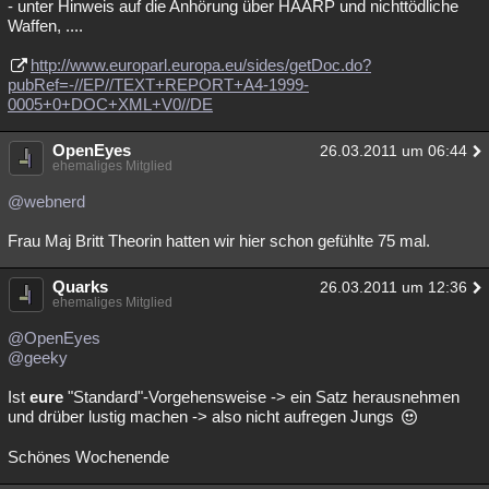
- unter Hinweis auf die Anhörung über HAARP und nichttödliche
Waffen, ....
http://www.europarl.europa.eu/sides/getDoc.do?
pubRef=-//EP//TEXT+REPORT+A4-1999-
0005+0+DOC+XML+V0//DE
OpenEyes
26.03.2011 um 06:44
ehemaliges Mitglied
@webnerd
Frau Maj Britt Theorin hatten wir hier schon gefühlte 75 mal.
Quarks
26.03.2011 um 12:36
ehemaliges Mitglied
@OpenEyes
@geeky
Ist
eure
"Standard"-Vorgehensweise -> ein Satz herausnehmen
und drüber lustig machen -> also nicht aufregen Jungs
Schönes Wochenende