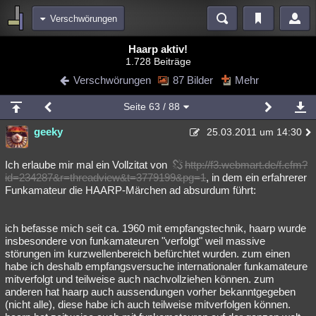
Verschwörungen
Bereiche
Haarp aktiv!
1.728 Beiträge
Echtzeit
Diskussionen
Blogs
Videos
Statistiken
Verschwörungen
87 Bilder
Mehr
Chat
Wiki
Neuigkeiten
2
Seite
63
/ 88
meine Rubriken
geeky
25.03.2011 um 14:30
Menschen
Wissenschaft
Politik
Mystery
Kriminalfälle
Spiritualität
Verschwörungen
Technologie
Ufologie
Ich erlaube mir mal ein Vollzitat von
http://f3.webmart.de/f.cfm?
id=234287&r=threadview&t=3779199&pg=1
, in dem ein erfahrerer
Funkamateur die HAARP-Märchen ad absurdum führt:
Natur
Umfragen
Unterhaltung
weitere Rubriken
ich befasse mich seit ca. 1960 mit empfangstechnik, haarp wurde
Philosophie
Träume
Orte
Esoterik
Literatur
insbesondere von funkamateuren "verfolgt" weil massive
störungen im kurzwellenbereich befürchtet wurden. zum einen
Astronomie
Helpdesk
Gruppen
Gaming
Filme
habe ich deshalb empfangsversuche internationaler funkamateure
mitverfolgt und teilweise auch nachvollziehen können. zum
Musik
Clash
Verbesserungen
Allmystery
English
anderen hat haarp auch aussendungen vorher bekanntgegeben
(nicht alle), diese habe ich auch teilweise mitverfolgen können.
Übersichten