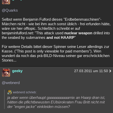
@Quarks
Selbst wenn Benjamin Fulford dieses "Erdbebenmaschinen"-
Märchen nicht - wie bei ihm auch sonst üblich - frei erfunden hätte,
wäre sie hier offtopic. Schließlich schreibt er auf
benjaminfulford.net: "This attack used
nuclear weapon
drilled into
the seabed by submarines
and not HAARP
"
Für weitere Details bittet dieser Spinner seine Leser allerdings zur
Kasse. ("This post is only viewable for paid members"). Wen
wundert da noch das prä-BILD-Niveau seiner gar erschröcklichen
Stories...
geeky
27.03.2011 um 11:50
@webnerd
webnerd schrieb:
ja aber wenn überhaupt gaaaaaaaaaarnix an Haarp dran ist,
hätten die pflichtbewusten EUbürokraten Frau Britt nicht mit
der "engen jacke" einkleiden müssen?