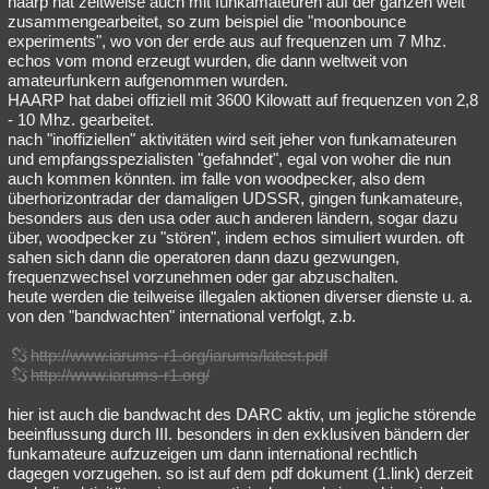
haarp hat zeitweise auch mit funkamateuren auf der ganzen welt
zusammengearbeitet, so zum beispiel die "moonbounce
Besucht
Teilgenommen
Alle
Neue
Geschlossen
experiments", wo von der erde aus auf frequenzen um 7 Mhz.
echos vom mond erzeugt wurden, die dann weltweit von
Lesenswert
Schlüsselwörter
amateurfunkern aufgenommen wurden.
HAARP hat dabei offiziell mit 3600 Kilowatt auf frequenzen von 2,8
- 10 Mhz. gearbeitet.
nach "inoffiziellen" aktivitäten wird seit jeher von funkamateuren
und empfangsspezialisten "gefahndet", egal von woher die nun
auch kommen könnten. im falle von woodpecker, also dem
überhorizontradar der damaligen UDSSR, gingen funkamateure,
besonders aus den usa oder auch anderen ländern, sogar dazu
über, woodpecker zu "stören", indem echos simuliert wurden. oft
sahen sich dann die operatoren dann dazu gezwungen,
frequenzwechsel vorzunehmen oder gar abzuschalten.
heute werden die teilweise illegalen aktionen diverser dienste u. a.
von den "bandwachten" international verfolgt, z.b.
http://www.iarums-r1.org/iarums/latest.pdf
http://www.iarums-r1.org/
hier ist auch die bandwacht des DARC aktiv, um jegliche störende
beeinflussung durch III. besonders in den exklusiven bändern der
funkamateure aufzuzeigen um dann international rechtlich
dagegen vorzugehen. so ist auf dem pdf dokument (1.link) derzeit