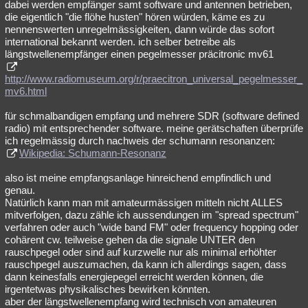
dabei werden empfänger samt software und antennen betrieben,
die eigentlich "die flöhe husten" hören würden, käme es zu
nennenswerten unregelmässigkeiten, dann würde das sofort
international bekannt werden. ich selber betreibe als
längstwellenempfänger einen pegelmesser präcitronic mv61
http://www.radiomuseum.org/r/praecitron_universal_pegelmesser_
mv6.html
für schmalbandigen empfang und mehrere SDR (software defined
radio) mit entsprechender software. meine gerätschaften überprüfe
ich regelmässig durch nachweis der schumann resonanzen:
Wikipedia: Schumann-Resonanz
also ist meine empfangsanlage hinreichend empfindlich und
genau.
Natürlich kann man mit amateurmässigen mitteln nicht ALLES
mitverfolgen, dazu zähle ich aussendungen im "spread spectrum"
verfahren oder auch "wide band FM" oder frequency hopping oder
cohärent cw. teilweise gehen da die signale UNTER den
rauschpegel oder sind auf kurzwelle nur als minimal erhöhter
rauschpegel auszumachen, da kann ich allerdings sagen, dass
dann keinesfalls energiepegel erreicht werden können, die
irgentetwas physikalisches bewirken könnten.
aber der längstwellenempfang wird technisch von amateuren