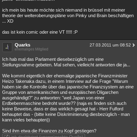
ich mein bis heute möchte sich niemand in brüssel mit meiner
theorie der welteroberungspläne von Pinky und Brain beschäftigen
... XD
das ist kein comic oder eine VT !!!!! :P
Quarks
27.03.2011 um 08:52
ehemaliges Mitglied
Ich hab mal das Parlament diesebezüglich um eine
Stellungsnahme gebeten. Mal sehen, vielleicht antworten die ja...
Wie kommt eigentlich der ehemalige japanische Finanzminister
Heizo Takenaka dazu, in einem Interview auf die Frage "Warum
haben sie die Kontrolle über das japanische Finanzsystem an eine
Gruppe von amerikanischen und europäischen Oligarchen
ausgehändigt?" zu antworten: "weil Japan von einer
Erdbebenmaschine bedroht wurde?? (naja es finden sich auch
keine Beweise, dass er das wirklich gesagt hat - Herr Fulford
behauptet das - (bitte keine Diskriminierung diesbezüglich - man
kann vieles behaupten))
Sind ihm etwa die Finanzen zu Kopf gestiegen?
Link deaktiviert (unerwünschte Quelle)