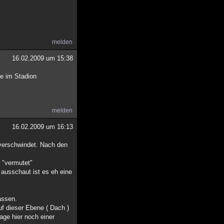
melden
16.02.2009 um 15:38
e im Stadion
melden
16.02.2009 um 16:13
verschwindet. Nach den
 "vermutet"
 ausschaut ist es eh eine
.
assen.
uf dieser Ebene ( Dach )
age hier noch einer