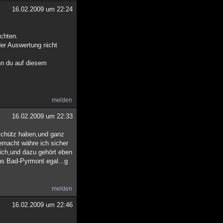
16.02.2009 um 22:24
ichten.
der Auswertung nicht
nn du auf diesem
melden
16.02.2009 um 22:33
eschütz haben,und ganz
gemacht währe ich sicher
 ich,und dazu gehört eben
aus Bad-Pyrmont egal...g
melden
16.02.2009 um 22:46