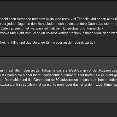
nschlichen Versagen und dem Irrglauben recht viel Technik wird schon alles r
leider jedoch lagen in den Schubladen noch soviele andere Daten das sie mit 
Daten ausgerichtet war,passiert halt bei Hyperfokus und Tunnelblick.
dka und nicht vom Wind,du solltest weniger trinken,insbesondere dann we
hek hinfällig und das Gelände fällt wieder an den Bezirk zurück
ren in fast allem,aber an der Tatsache das sie West-Berlin vor den Russen g
g.Das haben die sicher nicht uneigennützig gemacht,aber hätten sie es nicht 
 ihre Denmähler,und die Generation ab 30 aufwärts sollte das auch haben finde
....naja und in 25 jahren ist da nichts mehr,aber das ist ja dem Eigentümer 