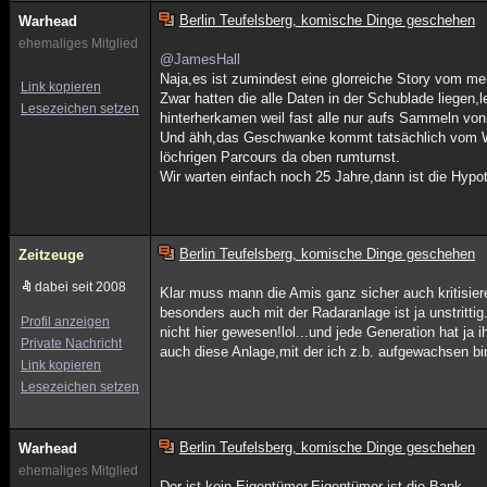
Berlin Teufelsberg, komische Dinge geschehen
Warhead
ehemaliges Mitglied
@JamesHall
Naja,es ist zumindest eine glorreiche Story vom me
Link kopieren
Zwar hatten die alle Daten in der Schublade liegen,
Lesezeichen setzen
hinterherkamen weil fast alle nur aufs Sammeln von 
Und ähh,das Geschwanke kommt tatsächlich vom Wo
löchrigen Parcours da oben rumturnst.
Wir warten einfach noch 25 Jahre,dann ist die Hypot
Berlin Teufelsberg, komische Dinge geschehen
Zeitzeuge
dabei seit 2008
Klar muss mann die Amis ganz sicher auch kritisie
besonders auch mit der Radaranlage ist ja unstritti
Profil anzeigen
nicht hier gewesen!lol...und jede Generation hat ja
Private Nachricht
auch diese Anlage,mit der ich z.b. aufgewachsen bin
Link kopieren
Lesezeichen setzen
Berlin Teufelsberg, komische Dinge geschehen
Warhead
ehemaliges Mitglied
Der ist kein Eigentümer,Eigentümer ist die Bank