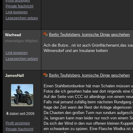
Profil anzeigen
Private Nachricht
Link kopieren
Lesezeichen setzen
Berlin Teufelsberg, komische Dinge geschehen
Warhead
ehemaliges Mitglied
Ach die Butze...nö ist auch Grünflächenamt,das s
Wilmersdorf und am Insulaner keltern
Link kopieren
Lesezeichen setzen
Berlin Teufelsberg, komische Dinge geschehen
JamesHall
Einen Stahlbetonbunker hät man Schalen müssen u
Fotos die ich gesehen habe war dort nirgends eine 
Auf der Seite von CCC ist allerdings von einem ne
Falls mal jemand zufällig beim nächsten Rundgang ei
frage der Zeit wann der Rest der Anlage abgerissen 
Da Chaoten den großen Turm nun rundum aufgeschni
dabei seit 2009
Ja, langsam kann man leider nur noch von einem Sc
Profil anzeigen
Da sich der Wind in den nun offenen kleinen Kuppel
ein schwanken zu spüren. Eine Flasche Wodka ist d
Private Nachricht