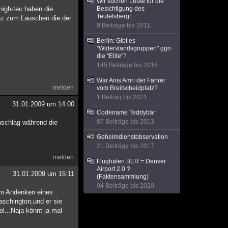
Wir suchen Leute für die
high-tec haben die
Besichtigung des
Teufelsberg!
enz zum Lauschen die der
9 Beiträge bis 2011
Berlin: Gibt es
"Widerstandsgruppen" ggn
die "Elite"?
145 Beiträge bis 2016
War Anis Amri der Fahrer
melden
vom Breitscheidplatz?
1 Beitrag bis 2021
31.01.2009 um 14:00
Codename Teddybär
87 Beiträge bis 2013
nschlag während die
Geheimdienstobservation
21 Beiträge bis 2017
melden
Flughafen BER = Denver
Airport 2.0 ?
31.01.2009 um 15:11
(Faktensammlung)
94 Beiträge bis 2020
em Andenken eines
aschington,und er sie
l...Naja könnt ja mal