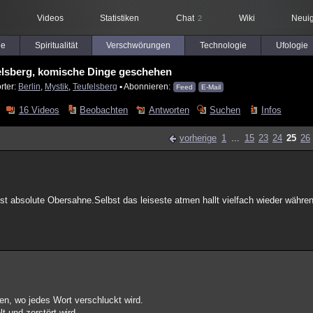
Videos
Statistiken
Chat
Wiki
Neuig
2
le
Spiritualität
Verschwörungen
Technologie
Ufologie
elsberg, komische Dinge geschehen
rter:
Berlin
,
Mystik
,
Teufelsberg
▪ Abonnieren:
Feed
E-Mail
16 Videos
Beobachten
Antworten
Suchen
Infos
vorherige
1
...
15
23
24
25
26
ist absolute Obersahne.Selbst das leiseste atmen hallt vielfach wieder wäh
en, wo jedes Wort verschluckt wird.
t und zerstört wird.