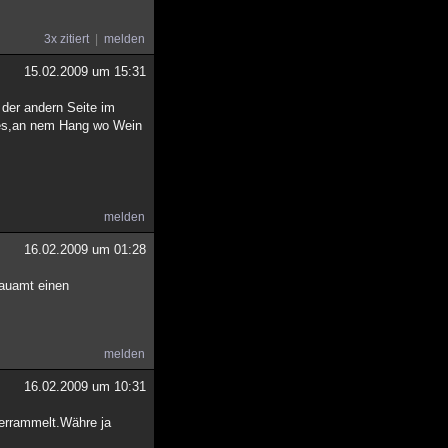
3x zitiert
melden
15.02.2009 um 15:31
 der andern Seite im
des,an nem Hang wo Wein
melden
16.02.2009 um 01:28
bauamt einen
melden
16.02.2009 um 10:31
verrammelt.Währe ja