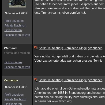
Die haben früher bestimmt jedes Gespräch auf dem Be
Neugierig wie sie sind auch alles auf Berg und Ro
gute Truman da ins leben gerufen hat.
dabei seit 2009
Profil anzeigen
Private Nachricht
Link kopieren
Lesezeichen setzen
Berlin Teufelsberg, komische Dinge geschehen
Warhead
ehemaliges Mitglied
Wir sind da hochgeradelt und haben uns die letzte
Vögel zwitscherten,das war schon grosses Tennis
Link kopieren
Lesezeichen setzen
Berlin Teufelsberg, komische Dinge geschehen
Zeitzeuge
dabei seit 2008
Ich habe die ehemaligen Geheimdienstler mal ange
Amerikaners der 1985 in Brandenburg erschossen wu
Profil anzeigen
hoffen das die dining-facility zum Ausflugslokal wi
Private Nachricht
schauen bei www.fsbvg.org
Link kopieren