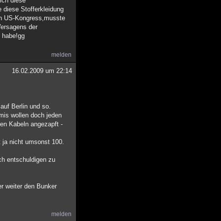
ich diese
e diese Stofferkleidung
den US-Kongress,musste
Versagens der
n habe!gg
melden
16.02.2009 um 22:14
auf Berlin und so.
Amis wollen doch jeden
den Kabeln angezapft -
t ja nicht umsonst 100.
ch entschuldigen zu
r weiter den Bunker
melden