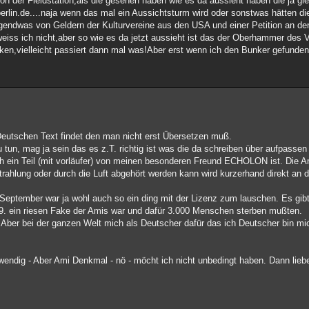
on der Fieldstation,als die gesehen haben wie es da aussieht haben die ja gle
-berlin.de....naja wenn das mal ein Aussichtsturm wird oder sonstwas hätten di
rgendwas von Geldern der Kulturvereine aus den USA und einer Petition an 
eiss ich nicht,aber so wie es da jetzt aussieht ist das der Oberhammer des 
liken,vielleicht passiert dann mal was!Aber erst wenn ich den Bunker gefunde
Deutschen Text findet den man nicht erst Übersetzen muß.
 tun, mag ja sein das es z.T. richtig ist was die da schreiben über aufpassen 
uch ein Teil (mit vorläufer) von meinen besonderen Freund ECHOLON ist. Die 
rahlung oder durch die Luft abgehört werden kann wird kurzerhand direkt an 
1. September war ja wohl auch so ein ding mit der Lizenz zum lauschen. Es gib
1.9. ein riesen Fake der Amis war und dafür 3.000 Menschen sterben mußten.
ber bei der ganzen Welt mich als Deutscher dafür das ich Deutscher bin mi
ndig - Aber Ami Denkmal - nö - möcht ich nicht unbedingt haben. Dann liebe