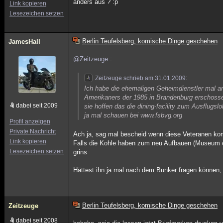
anders aus ? :p
Link kopieren
Lesezeichen setzen
Berlin Teufelsberg, komische Dinge geschehen
JamesHall
@Zeitzeuge
:
Zeitzeuge schrieb am 31.01.2009:
Ich habe die ehemaligen Geheimdienstler mal 
Amerikaners der 1985 in Brandenburg erschosse
dabei seit 2009
sie hoffen das die dining-facility zum Ausflugs
ja mal schauen bei www.fsbvg.org
Profil anzeigen
Private Nachricht
Ach ja, sag mal bescheid wenn diese Veteranen ko
Link kopieren
Falls die Kohle haben zum neu Aufbauen (Museum od
Lesezeichen setzen
grins
Hättest ihn ja mal nach dem Bunker fragen können, v
Berlin Teufelsberg, komische Dinge geschehen
Zeitzeuge
dabei seit 2008