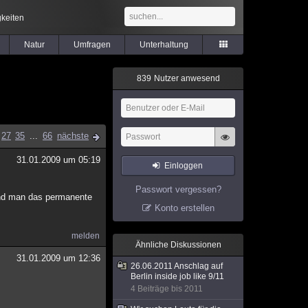
keiten
Natur
Umfragen
Unterhaltung
8
3
9
Nutzer anwesend
27
35
...
66
nächste
31.01.2009 um 05:19
Einloggen
Passwort vergessen?
rend man das permanente
Konto erstellen
melden
Ähnliche Diskussionen
31.01.2009 um 12:36
26.06.2011 Anschlag auf
Berlin inside job like 9/11
4 Beiträge bis 2011