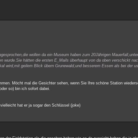
angesprochen,die wollen da ein Museum haben zum 20Jährigen Mauerfall,unt
n wurde.Sie hätten die ersten E_Mails überhaupt von da oben verschickt na
lokal wird,mit geilem Blick übern Grunewald,und besserem Essen als bei der us
mmen. Möcht mal die Gesichter sehen, wenn Sie Ihre schöne Station wieders
er so) bin ich sofort dabei.
ielleicht hat er ja sogar den Schlüssel (joke)