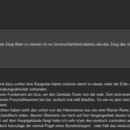
aure Zeug Wein zu nennen ist ne Unverschämtheit,ebenso wie das Zeug das si
nd dazu vorher eine Baugrube haben müssen damit so etwas unter der Erde 
Grabungsaktivität vorhanden.
ueren Fundament am bzw. um den Jambala Tower rum die rede. Dort wird einer
nen Presslufthammer bei hat, einfach mal wild drauflos. So wie es jetzt dort
wird.
tten haben sieht das schon von der Heerstrasse aus wie eine Riesen Ruine
handfleck reden, dessen Überreste nur noch auf ihre Vergangenheit deuten l
n auf dem Hauptgebäude fängt hatte ich sehr stark den eindruck zumindest a
och hetzutage der normal Pegel eines Bundesbürgers - oder hält das heutzut