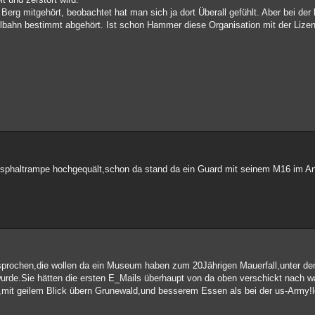
rg mitgehört, beobachtet hat man sich ja dort Überall gefühlt. Aber bei der 
delbahn bestimmt abgehört. Ist schon Hammer diese Organisation mit der Liz
 Asphaltrampe hochgequält,schon da stand da ein Guard mit seinem M16 im A
sprochen,die wollen da ein Museum haben zum 20Jährigen Mauerfall,unter d
rde.Sie hätten die ersten E_Mails überhaupt von da oben verschickt nach w
rd,mit geilem Blick übern Grunewald,und besserem Essen als bei der us-Army!lo