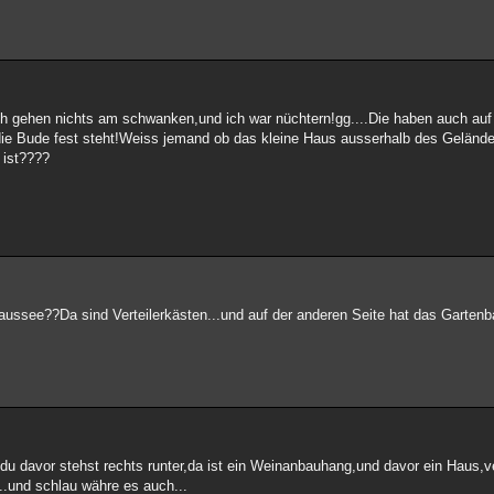
ch gehen nichts am schwanken,und ich war nüchtern!gg....Die haben auch auf
die Bude fest steht!Weiss jemand ob das kleine Haus ausserhalb des Gelän
 ist????
haussee??Da sind Verteilerkästen...und auf der anderen Seite hat das Garten
u davor stehst rechts runter,da ist ein Weinanbauhang,und davor ein Haus,
..und schlau währe es auch...