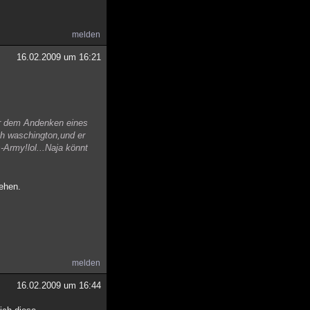
melden
16.02.2009 um 16:21
er dem Andenken eines
ch waschington,und er
-Army!lol...Naja könnt
ehen.
melden
16.02.2009 um 16:44