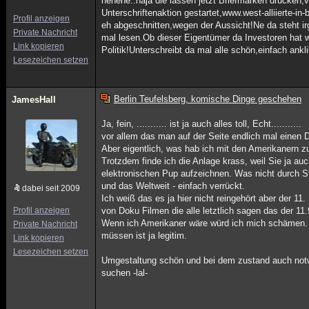
hehehe..naja die lassen jetzt Briefmarken drucken,v
Unterschriftenaktion gestartet,www.west-alliierte-in
Profil anzeigen
eh abgeschnitten,wegen der Aussicht!Ne da steht i
Private Nachricht
mal lesen.Ob dieser Eigentümer da Investoren hat w
Link kopieren
Politik!Unterschreibt da mal alle schön,einfach ank
Lesezeichen setzen
Berlin Teufelsberg, komische Dinge geschehen
JamesHall
Ja, fein, ........... ist ja auch alles toll, Echt...........
vor allem das man auf der Seite endlich mal einen 
Aber eigentlich, was hab ich mit den Amerikanern zu
Trotzdem finde ich die Anlage krass, weil Sie ja a
elektronischen Pup aufzeichnen. Was nicht durch St
und das Weltweit - einfach verrückt.
dabei seit 2009
Ich weiß das es ja hier nicht reingehört aber der 1
Profil anzeigen
von Doku Filmen die alle letztlich sagen das der 1
Wenn ich Amerikaner wäre würd ich mich schämen. A
Private Nachricht
müssen ist ja legitim.
Link kopieren
Lesezeichen setzen
Umgestaltung schön und bei dem zustand auch notwe
suchen -lal-