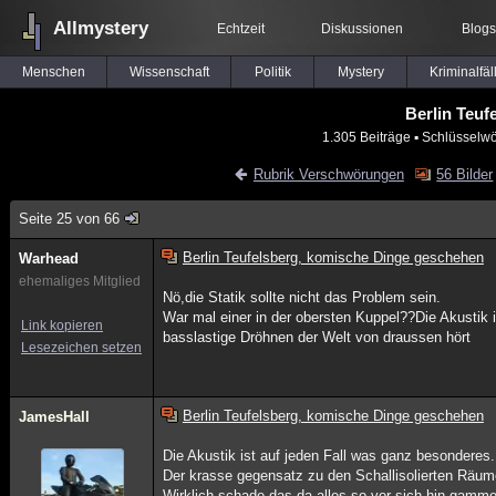
Allmystery
Echtzeit
Diskussionen
Blogs
Menschen
Wissenschaft
Politik
Mystery
Kriminalfäl
Berlin Teuf
1.305 Beiträge
▪ Schlüsselwö
Rubrik Verschwörungen
56 Bilder
Seite 25 von 66
Berlin Teufelsberg, komische Dinge geschehen
Warhead
ehemaliges Mitglied
Nö,die Statik sollte nicht das Problem sein.
War mal einer in der obersten Kuppel??Die Akustik 
Link kopieren
basslastige Dröhnen der Welt von draussen hört
Lesezeichen setzen
Berlin Teufelsberg, komische Dinge geschehen
JamesHall
Die Akustik ist auf jeden Fall was ganz besonderes.
Der krasse gegensatz zu den Schallisolierten Räum
Wirklich schade das da alles so vor sich hin gammel