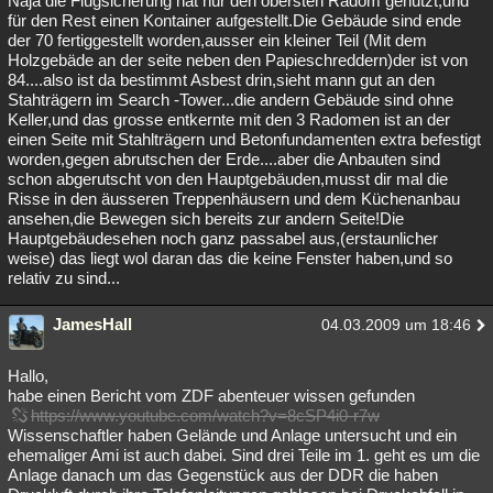
Naja die Flugsicherung hat nur den obersten Radom genutzt,und
für den Rest einen Kontainer aufgestellt.Die Gebäude sind ende
Besucht
Teilgenommen
Alle
Neue
Geschlossen
der 70 fertiggestellt worden,ausser ein kleiner Teil (Mit dem
Holzgebäde an der seite neben den Papieschreddern)der ist von
Lesenswert
Schlüsselwörter
84....also ist da bestimmt Asbest drin,sieht mann gut an den
Stahträgern im Search -Tower...die andern Gebäude sind ohne
Keller,und das grosse entkernte mit den 3 Radomen ist an der
einen Seite mit Stahlträgern und Betonfundamenten extra befestigt
worden,gegen abrutschen der Erde....aber die Anbauten sind
schon abgerutscht von den Hauptgebäuden,musst dir mal die
Risse in den äusseren Treppenhäusern und dem Küchenanbau
ansehen,die Bewegen sich bereits zur andern Seite!Die
Hauptgebäudesehen noch ganz passabel aus,(erstaunlicher
weise) das liegt wol daran das die keine Fenster haben,und so
relativ zu sind...
JamesHall
04.03.2009 um 18:46
Hallo,
habe einen Bericht vom ZDF abenteuer wissen gefunden
https://www.youtube.com/watch?v=8cSP4i0-r7w
Wissenschaftler haben Gelände und Anlage untersucht und ein
ehemaliger Ami ist auch dabei. Sind drei Teile im 1. geht es um die
Anlage danach um das Gegenstück aus der DDR die haben