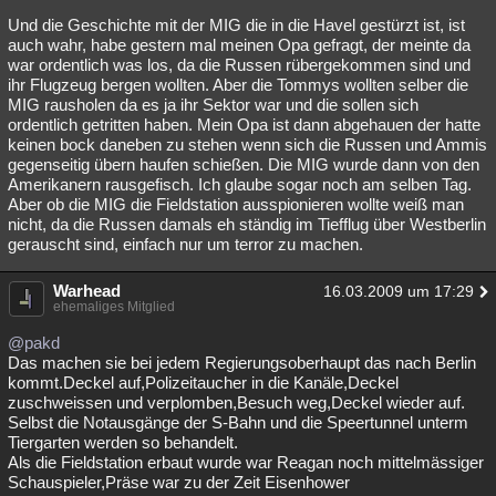
Und die Geschichte mit der MIG die in die Havel gestürzt ist, ist
auch wahr, habe gestern mal meinen Opa gefragt, der meinte da
war ordentlich was los, da die Russen rübergekommen sind und
ihr Flugzeug bergen wollten. Aber die Tommys wollten selber die
MIG rausholen da es ja ihr Sektor war und die sollen sich
ordentlich getritten haben. Mein Opa ist dann abgehauen der hatte
keinen bock daneben zu stehen wenn sich die Russen und Ammis
gegenseitig übern haufen schießen. Die MIG wurde dann von den
Amerikanern rausgefisch. Ich glaube sogar noch am selben Tag.
Aber ob die MIG die Fieldstation ausspionieren wollte weiß man
nicht, da die Russen damals eh ständig im Tiefflug über Westberlin
gerauscht sind, einfach nur um terror zu machen.
Warhead
16.03.2009 um 17:29
ehemaliges Mitglied
@pakd
Das machen sie bei jedem Regierungsoberhaupt das nach Berlin
kommt.Deckel auf,Polizeitaucher in die Kanäle,Deckel
zuschweissen und verplomben,Besuch weg,Deckel wieder auf.
Selbst die Notausgänge der S-Bahn und die Speertunnel unterm
Tiergarten werden so behandelt.
Als die Fieldstation erbaut wurde war Reagan noch mittelmässiger
Schauspieler,Präse war zu der Zeit Eisenhower