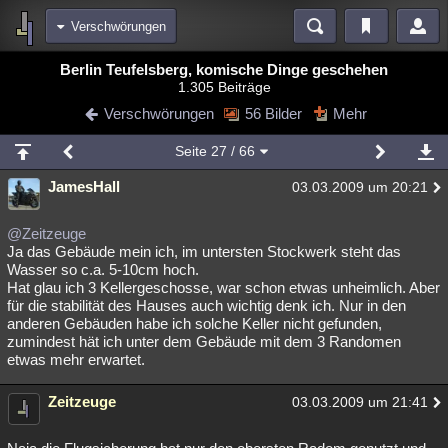
Verschwörungen
Bereiche
Berlin Teufelsberg, komische Dinge geschehen
1.305 Beiträge
Echtzeit
Diskussionen
Blogs
Videos
Statistiken
Verschwörungen
56 Bilder
Mehr
Chat
Wiki
Neuigkeiten
2
Seite
27
/ 66
meine Rubriken
JamesHall
03.03.2009 um 20:21
Menschen
Wissenschaft
Politik
Mystery
Kriminalfälle
Spiritualität
Verschwörungen
Technologie
Ufologie
@Zeitzeuge
Ja das Gebäude mein ich, im untersten Stockwerk steht das
Wasser so c.a. 5-10cm hoch.
Natur
Umfragen
Unterhaltung
Hat glau ich 3 Kellergeschosse, war schon etwas unheimlich. Aber
weitere Rubriken
für die stabilität des Hauses auch wichtig denk ich. Nur in den
anderen Gebäuden habe ich solche Keller nicht gefunden,
Philosophie
Träume
Orte
Esoterik
Literatur
zumindest hät ich unter dem Gebäude mit dem 3 Randomen
etwas mehr erwartet.
Astronomie
Helpdesk
Gruppen
Gaming
Filme
Zeitzeuge
03.03.2009 um 21:41
Musik
Clash
Verbesserungen
Allmystery
English
Übersichten