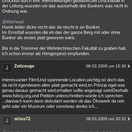
Druckluft durch ihre Telefonleitungen geblasen,bei Druckabfall in
der Leitung wussten sie das ausserhalb des Bunkers was nicht in
Ordnung war.
@Warhead
Haste leider dicke recht das da nischt is an Bunker.
Im Ernstfall wussten die eh das der ganze Berg mit oder ohne
Bunker als erstes platt gewesen wäre.
Bis in die Trümmer der Wehrtechnischen Fakultät zu graben hab
ich schon immer als Hirngespinst empfunden.
Zeitzeuge
08.03.2009 um 15:30
Interessanter Film!Und spannende Location,wichtig ist doch das
da nicht irgendwann alles platt gemacht wird,im Prinzip egal was
genau daraus gemacht wird,erhalten sollte angesagt sein!Deshalb
www.fsbvg.org,und Petition unterschreiben würde ich sprechen
...dannach kann dann diskutiert werden ob das Ökowerk da rein
geht oder ein Museum oder sonstwas denke ich...
sirius72
08.03.2009 um 20:31