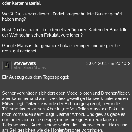
oder Kartenmaterial.
Weißt Du, zu was dieser kürzlich zugeschüttete Bunker gehört
haben mag?
Hast Du das mal mit im Internet verfügbaren Karten der Baustelle
der Wehrtechnischen Fakultät verglichen?
Google Maps ist für genauere Lokalisierungen und Vergleiche
recht gut geeignet.
steveevets
30.04.2011 um 20:40
ehemaliges Mitglied
Ein Auszug aus dem Tagesspiegel:
Seither vergnügen sich dort oben Modellpiloten und Drachenflieger,
aber kaum jemand ahnt, welches gewaltige Bauwerk unter seinen
Füßen liegt. Teilweise wurde der Rohbau gesprengt, bevor die
Trümmerlaster kamen. Aber in „großen Teilen muss die Fakultät
noch vorhanden sein“, sagt Dietmar Arnold. Und gewiss gebe es
dort unten auch eine riesige, mehrstöckige Bunkeranlage im
Tiefgeschoss.“ Auch in diese wollen die Unterwelter mit Helm und
am Seil gesichert wie die Höhlenforscher vordringen.