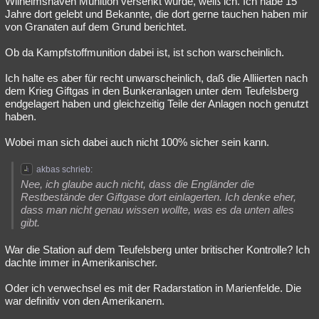
Wilhelmshaven Munition versenkt wurde, weiß ich. Ich habe 15
Jahre dort gelebt und Bekannte, die dort gerne tauchen haben mir
Besucht
Teilgenommen
Alle
Neue
Geschlossen
von Granaten auf dem Grund berichtet.
Lesenswert
Schlüsselwörter
Ob da Kampfstoffmunition dabei ist, ist schon warscheinlich.
Ich halte es aber für recht unwarscheinlich, daß die Alliierten nach
dem Krieg Giftgas in den Bunkeranlagen unter dem Teufelsberg
endgelagert haben und gleichzeitig Teile der Anlagen noch genutzt
haben.
Wobei man sich dabei auch nicht 100% sicher sein kann.
akbas schrieb:
Nee, ich glaube auch nicht, dass die Engländer die
Restbestände der Giftgase dort einlagerten. Ich denke eher,
dass man nicht genau wissen wollte, was es da unten alles
gibt.
War die Station auf dem Teufelsberg unter britischer Kontrolle? Ich
dachte immer in Amerikanischer.
Oder ich verwechsel es mit der Radarstation in Marienfelde. Die
war definitiv von den Amerikanern.