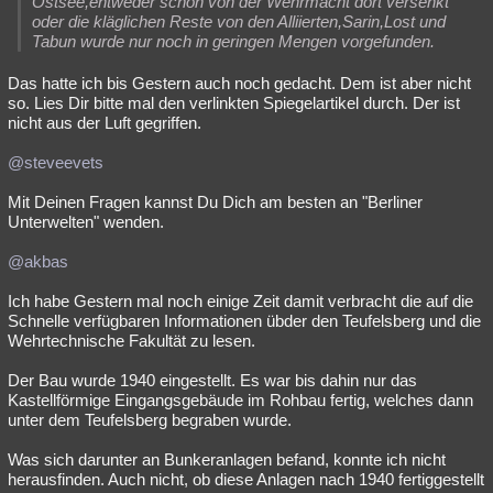
Ostsee,entweder schon von der Wehrmacht dort versenkt
oder die kläglichen Reste von den Alliierten,Sarin,Lost und
Tabun wurde nur noch in geringen Mengen vorgefunden.
Das hatte ich bis Gestern auch noch gedacht. Dem ist aber nicht
so. Lies Dir bitte mal den verlinkten Spiegelartikel durch. Der ist
nicht aus der Luft gegriffen.
@steveevets
Mit Deinen Fragen kannst Du Dich am besten an "Berliner
Unterwelten" wenden.
@akbas
Ich habe Gestern mal noch einige Zeit damit verbracht die auf die
Schnelle verfügbaren Informationen übder den Teufelsberg und die
Wehrtechnische Fakultät zu lesen.
Der Bau wurde 1940 eingestellt. Es war bis dahin nur das
Kastellförmige Eingangsgebäude im Rohbau fertig, welches dann
unter dem Teufelsberg begraben wurde.
Was sich darunter an Bunkeranlagen befand, konnte ich nicht
herausfinden. Auch nicht, ob diese Anlagen nach 1940 fertiggestellt