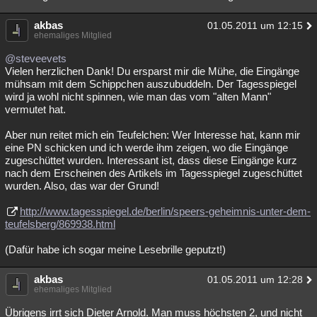
akbas
01.05.2011 um 12:15
ehemaliges Mitglied
@steveevets
Vielen herzlichen Dank! Du ersparst mir die Mühe, die Eingänge
mühsam mit dem Schippchen auszubuddeln. Der Tagesspiegel
wird ja wohl nicht spinnen, wie man das vom "alten Mann"
vermutet hat.
Aber nun reitet mich ein Teufelchen: Wer Interesse hat, kann mir
eine PN schicken und ich werde ihm zeigen, wo die Eingänge
zugeschüttet wurden. Interessant ist, dass diese Eingänge kurz
nach dem Erscheinen des Artikels im Tagesspiegel zugeschüttet
wurden. Also, das war der Grund!
http://www.tagesspiegel.de/berlin/speers-geheimnis-unter-dem-
teufelsberg/869938.html
(Dafür habe ich sogar meine Lesebrille geputzt!)
akbas
01.05.2011 um 12:28
ehemaliges Mitglied
Übrigens irrt sich Dieter Arnold. Man muss höchsten 2, und nicht