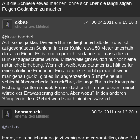
Auf die Schnelle etwas machen, ohne sich über die langfristigen
Folgen Gedanken zu machen.
akbas
30.04.2011 um 13:10
ehemaliges Mitglied
@klausbaerbel
Ach so, ist ja klar: Der eine Bunker liegt unterhalb der künstlich
aufgeschütteten Schicht. In einer Kuhle, etwa 50 Meter unterhalb
der alten Eiche. Es ist noch gar nicht so lange her, dass dieser
Bunker zugeschüttet wurde. Mittlerweile gibt es dort nur noch eine
natürliche Erhebung. Wer nicht weiß, was darunter ist, hält es für
eine natürliche Erhebung. Eins haben sie nicht gemacht: wenn
man genau guckt, gibt es im angrenzenden Sumpf eine nur
schlecht überwucherte Tunnelröhre, die ungefähr in der Kiesgrube
Richtung Postfenn endet. Früher dachte ich immer, dieser Tunnel
würde der Entwässerung dienen. Aber wozu? In den anderen
Sümpfen in dem Gebiet wurde auch nicht entwässert.
bennamucki
30.04.2011 um 13:20
ehemaliges Mitglied
@akbas
Hmm, so kann ich mir da jetzt wenig darunter vorstellen, ohne Bild