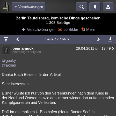
Verschwörungen
Bereiche
Berlin Teufelsberg, komische Dinge geschehen
1.305 Beiträge
Echtzeit
Diskussionen
Blogs
Videos
Statistiken
Verschwörungen
56 Bilder
Mehr
Chat
Wiki
Neuigkeiten
2
Seite
47
/ 66
meine Rubriken
bennamucki
29.04.2011 um 17:49
Menschen
Wissenschaft
Politik
Mystery
Kriminalfälle
ehemaliges Mitglied
Spiritualität
Verschwörungen
Technologie
Ufologie
@geeky
@akbas
Natur
Umfragen
Unterhaltung
Danke Euch Beiden, für den Artikel.
weitere Rubriken
Sehr interessant.
Philosophie
Träume
Orte
Esoterik
Literatur
Bisher wußte ich nur von den Versenkungen nach dem Krieg in
Astronomie
Helpdesk
Gruppen
Gaming
Filme
der Nord und Ostsee, sowie den immer wieder dort auftauchenden
Kampfgasresten und Verletzten.
Musik
Clash
Verbesserungen
Allmystery
English
Daß im ehemaligen U-Boothafen (Heute Banter See) in
Übersichten