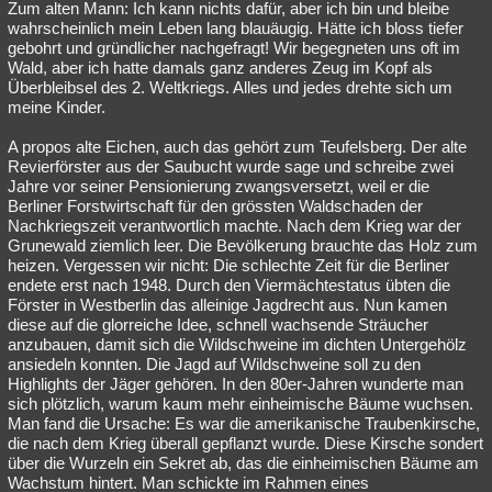
Zum alten Mann: Ich kann nichts dafür, aber ich bin und bleibe
wahrscheinlich mein Leben lang blauäugig. Hätte ich bloss tiefer
gebohrt und gründlicher nachgefragt! Wir begegneten uns oft im
Wald, aber ich hatte damals ganz anderes Zeug im Kopf als
Überbleibsel des 2. Weltkriegs. Alles und jedes drehte sich um
meine Kinder.
A propos alte Eichen, auch das gehört zum Teufelsberg. Der alte
Revierförster aus der Saubucht wurde sage und schreibe zwei
Jahre vor seiner Pensionierung zwangsversetzt, weil er die
Berliner Forstwirtschaft für den grössten Waldschaden der
Nachkriegszeit verantwortlich machte. Nach dem Krieg war der
Grunewald ziemlich leer. Die Bevölkerung brauchte das Holz zum
heizen. Vergessen wir nicht: Die schlechte Zeit für die Berliner
endete erst nach 1948. Durch den Viermächtestatus übten die
Förster in Westberlin das alleinige Jagdrecht aus. Nun kamen
diese auf die glorreiche Idee, schnell wachsende Sträucher
anzubauen, damit sich die Wildschweine im dichten Untergehölz
ansiedeln konnten. Die Jagd auf Wildschweine soll zu den
Highlights der Jäger gehören. In den 80er-Jahren wunderte man
sich plötzlich, warum kaum mehr einheimische Bäume wuchsen.
Man fand die Ursache: Es war die amerikanische Traubenkirsche,
die nach dem Krieg überall gepflanzt wurde. Diese Kirsche sondert
über die Wurzeln ein Sekret ab, das die einheimischen Bäume am
Wachstum hintert. Man schickte im Rahmen eines