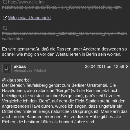
http://www.celle-im-
nationalsozialismus.de/Texte/Klein_Kernernergieforschung.html
Wikipedia: Uranprojekt
http://devserv.helliwood.de/sl_fullmobile_store/mobile_physik/Kern
waffen.htm
Es wird gemutmaßt, daß die Russen unter Anderem deswegen so
schnell wie möglich vor den Westalliierten in Berlin sein wollten.
akbas
30.04.2011 um 12:56
ehemaliges Mitglied
@klausbaerbel
Der Bereich Teufelsberg gehört zum Berliner Urstromtal. Die
Haveldünen, also natürliche "Berge" (will die Berliner jetzt nicht
beleidigen, die so stolz auf ihre Berge sind), gab's seit Urzeiten.
Vergleiche ich den "Berg", auf dem die Field-Station steht, mit den
angrenzenden Haveldünen, würde ich sagen, dass ungefähr ein
Drittel des hinteren Bergs natürlichen Ursprungs ist. Man kann das
auch an den Bäumen erkennen: Bis zu dieser Höhe gibt es alte
Eichen, die bestimmt älter als hundert Jahre sind.