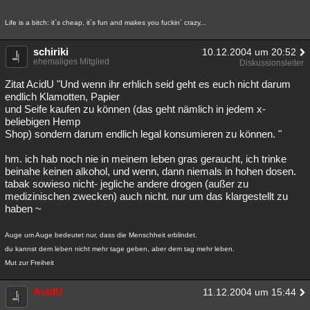
Life is a bitch: it´s cheap, it´s fun and makes you fuckin´ crazy...
schiriki
10.12.2004 um 20:52
ehemaliges Mitglied
Diskussionsleiter
Zitat AcidU "Und wenn ihr erhlich seid geht es euch nicht darum
endlich Klamotten, Papier
und Seife kaufen zu können (das geht nämlich in jedem x-
beliebigen Hemp
Shop) sondern darum endlich legal konsumieren zu können. "
hm. ich hab noch nie in meinem leben gras geraucht, ich trinke
beinahe keinen alkohol, und wenn, dann niemals in hohen dosen.
tabak sowieso nicht- jegliche andere drogen (außer zu
medizinischen zwecken) auch nicht. nur um das klargestellt zu
haben ~
Auge um Auge bedeutet nur, dass die Menschheit erblindet.
du kannst dem leben nicht mehr tage geben, aber dem tag mehr leben.
Mut zur Freiheit
AcidU
11.12.2004 um 15:44