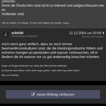
unsicher.
Denn die Deutschen sind nicht so tolerant und aufgeschlossen wie
es
Holländer sind.
Life is a bitch: it´s cheap, it´s fun and makes you fuckin´ crazy...
schiriki
11.12.2004 um 20:09
ehemaliges Mitglied
Diskussionsleiter
mich nervt ganz einfach, dass es noch immer
baumwollmonokulturen sind, die die kleidungsindustrie füttern und
extreme mengen an pestiziden und wasser verbrauchen, oft in
ländern die ihr wasser nur zu gut anderweitig brauchen könnten.
Auge um Auge bedeutet nur, dass die Menschheit erblindet.
du kannst dem leben nicht mehr tage geben, aber dem tag mehr leben.
Mut zur Freiheit
neuen Beitrag verfassen