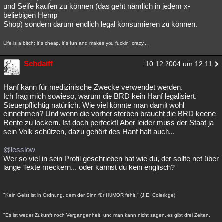
und Seife kaufen zu können (das geht nämlich in jedem x-
beliebigen Hemp
Shop) sondern darum endlich legal konsumieren zu können.
Life is a bitch: it´s cheap, it´s fun and makes you fuckin´ crazy...
Schdaiff
10.12.2004 um 12:11
Hanf kann für medizinische Zwecke verwendet werden.
Ich frag mich sowieso, warum die BRD kein Hanf legalisiert.
Steuerpflichtig natürlich. Wie viel könnte man damit wohl
einnehmen? Und wenn die vorher sterben braucht die BRD keene
Rente zu lockern. Ist doch perfeckt! Aber leider muss der Staat ja
sein Volk schützen, dazu gehört des Hanf halt auch...
@lesslow
Wer so viel in sein Profil geschrieben hat wie du, der sollte net über
lange Texte meckern... oder kannst du kein englisch?
"Kein Geist ist in Ordnung, dem der Sinn für HUMOR fehlt." (J.E. Coleridge)
"Es ist weder Zukunft noch Vergangenheit, und man kann nicht sagen, es gibt drei Zeiten,