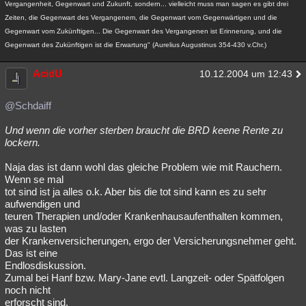
Vergangenheit, Gegenwart und Zukunft, sondern... vielleicht muss man sagen es gibt drei
Zeiten, die Gegenwart des Vergangenem, die Gegenwart vom Gegenwärtigen und die
Gegenwart vom Zukünftigen... Die Gegenwart des Vergangenen ist Erinnerung, und die
Gegenwart des Zukünftigen ist die Erwartung" (Aurelius Augustinus 354-430 v.Chr.)
AcidU
10.12.2004 um 12:43
@Schdaiff
Und wenn die vorher sterben braucht die BRD keene Rente zu
lockern.
Naja das ist dann wohl das gleiche Problem wie mit Rauchern.
Wenn se mal
tot sind ist ja alles o.k. Aber bis die tot sind kann es zu sehr
aufwendigen und
teuren Therapien und/oder Krankenhausaufenthalten kommen,
was zu lasten
der Krankenversicherungen, ergo der Versicherungsnehmer geht.
Das ist eine
Endlosdiskussion.
Zumal bei Hanf bzw. Mary-Jane evtl. Langzeit- oder Spätfolgen
noch nicht
erforscht sind.