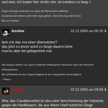
und nein, ich kopier hier nichts rein. ist sowieso zu lang :/
Besucht
Teilgenommen
Alle
Neue
Geschlossen
Auge um Auge bedeutet nur, dass die Menschheit erblindet.
Lesenswert
Schlüsselwörter
du kannst dem leben nicht mehr tage geben, aber dem tag mehr leben.
Mut zur Freiheit
lesslow
10.12.2004 um 00:20
lann mir das ma einer übersetzten?
das jetzt zu lesen würd zu lange dauern,hehe
machs aber bei gelegenheit mal
Die Staaten blühen nur, wenn entweder Philosophen herrschen oder die Herrscher
philosophieren.
Die schlimmste Art der Ungerechtigkeit ist die vorgespielte Gerechtigkeit.
- Platon -
leopold
10.12.2004 um 09:58
Aha, das Canabisverbot ist also eine Verschwörung der Industrie,
gegen die Hanfbauern, die aus ihrem Hanf nützliche Dinge