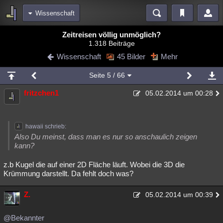
Wissenschaft
Bereiche
Zeitreisen völlig unmöglich?
1.318 Beiträge
Echtzeit
Diskussionen
Blogs
Videos
Statistiken
Wissenschaft
45 Bilder
Mehr
Chat
Wiki
Neuigkeiten
2
Seite
5
/ 66
meine Rubriken
fritzchen1
05.02.2014 um 00:28
Menschen
Wissenschaft
Politik
Mystery
Kriminalfälle
Spiritualität
Verschwörungen
Technologie
Ufologie
hawaii schrieb:
Natur
Umfragen
Unterhaltung
Also Du meinst, dass man es nur so anschaulich zeigen
kann?
weitere Rubriken
z.b Kugel die auf einer 2D Fläche läuft. Wobei die 3D die
Philosophie
Träume
Orte
Esoterik
Literatur
Krümmung darstellt. Da fehlt doch was?
Astronomie
Helpdesk
Gruppen
Gaming
Filme
Z.
05.02.2014 um 00:39
Musik
Clash
Verbesserungen
Allmystery
English
@Bekannter
Übersichten