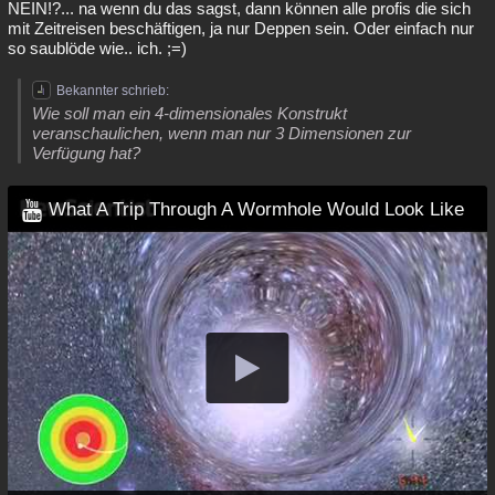
NEIN!?... na wenn du das sagst, dann können alle profis die sich
Besucht
Teilgenommen
Alle
Neue
Geschlossen
mit Zeitreisen beschäftigen, ja nur Deppen sein. Oder einfach nur
so saublöde wie.. ich. ;=)
Lesenswert
Schlüsselwörter
Bekannter schrieb:
Wie soll man ein 4-dimensionales Konstrukt
veranschaulichen, wenn man nur 3 Dimensionen zur
Verfügung hat?
What A Trip Through A Wormhole Would Look Like