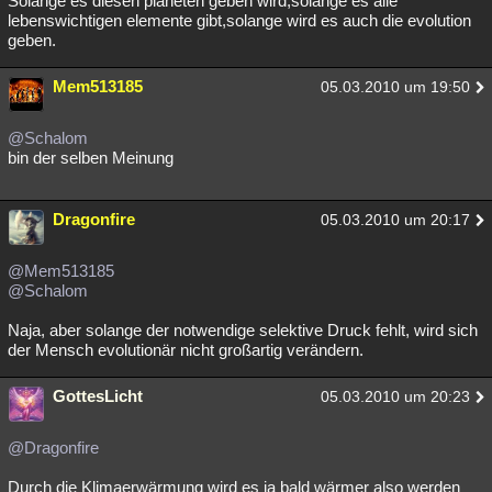
Solange es diesen planeten geben wird,solange es alle
lebenswichtigen elemente gibt,solange wird es auch die evolution
Besucht
Teilgenommen
Alle
Neue
Geschlossen
geben.
Lesenswert
Schlüsselwörter
Mem513185
05.03.2010 um 19:50
@Schalom
bin der selben Meinung
Dragonfire
05.03.2010 um 20:17
@Mem513185
@Schalom
Naja, aber solange der notwendige selektive Druck fehlt, wird sich
der Mensch evolutionär nicht großartig verändern.
GottesLicht
05.03.2010 um 20:23
@Dragonfire
Durch die Klimaerwärmung wird es ja bald wärmer also werden