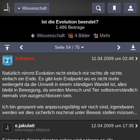
Wissenschaft
Bereiche
Ist die Evolution beendet?
1.486 Beiträge
Echtzeit
Diskussionen
Blogs
Videos
Statistiken
Wissenschaft
4 Bilder
Mehr
Chat
Wiki
Neuigkeiten
3
Seite
54
/ 75
meine Rubriken
Schalom
11.04.2009 um 02:48
Menschen
Wissenschaft
Politik
Mystery
Kriminalfälle
Spiritualität
Verschwörungen
Technologie
Ufologie
Natürlich nimmt Evolution nicht einfach mir nichts dir nichts
einfach ein Ende. Es gibt kein Endpunkt wo es nicht mehr
weitergeht da die Umwelt in einem ständigen Wandel ist, alles
Natur
Umfragen
Unterhaltung
bleibt in Bewegung, da werden Mensch und Tier selbstverständlich
weitere Rubriken
niemals von ausgeschlossen sein.
Philosophie
Träume
Orte
Esoterik
Literatur
Ich bin gespannt wie anpassungsfähig wir noch sind, irgendwann
werden wir dies sicherlich nochmal unter Beweis stellen müssen...
Astronomie
Helpdesk
Gruppen
Gaming
Filme
e.jakulatt
12.04.2009 um 17:35
Musik
Clash
Verbesserungen
Allmystery
English
ehemaliges Mitglied
Übersichten