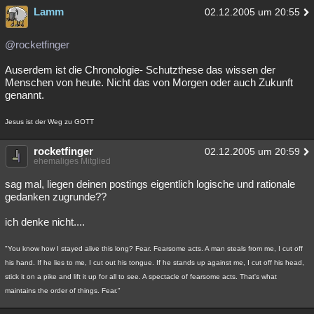
Lamm
02.12.2005 um 20:55
@rocketfinger
Auserdem ist die Chronologie- Schutzthese das wissen der
Menschen von heute. Nicht das von Morgen oder auch Zukunft
genannt.
Jesus ist der Weg zu GOTT
rocketfinger
02.12.2005 um 20:59
ehemaliges Mitglied
sag mal, liegen deinen postings eigentlich logische und rationale
gedanken zugrunde??
ich denke nicht....
"You know how I stayed alive this long? Fear. Fearsome acts. A man steals from me, I cut off
his hand. If he lies to me, I cut out his tongue. If he stands up against me, I cut off his head,
stick it on a pike and lift it up for all to see. A spectacle of fearsome acts. That's what
maintains the order of things. Fear."