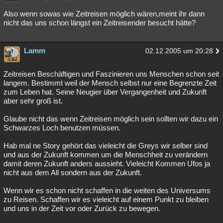
Besucht
Teilgenommen
Alle
Neue
Geschlossen
Also wenn sowas wie Zeitreisen möglich wären,meint ihr dann
nicht das uns schon längst ein Zeitreisender besucht hätte?
Lesenswert
Schlüsselwörter
Lamm
02.12.2005 um 20:28
Zeitreisen Beschäftigen und Faszinieren uns Menschen schon seit
langem. Bestimmt weil der Mensch selbst nur eine Begrenzte Zeit
zum Leben hat. Seine Neugier über Vergangenheit und Zukunft
aber sehr groß ist.
Glaube nicht das wenn Zeitreisen möglich sein sollten wir dazu ein
Schwarzes Loch benutzen müssen.
Hab mal ne Story gehört das vieleicht die Greys wir selber sind
und aus der Zukunft kommen um die Menschheit zu verändern
damit deren Zukunft anders aussieht. Vieleicht Kommen Ufos ja
nicht aus dem All sondern aus der Zukunft.
Wenn wir es schon nicht schaffen in die weiten des Universums
zu Reisen. Schaffen wir es vieleicht auf einem Punkt zu bleiben
und uns in der Zeit vor oder Zurück zu bewegen.