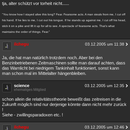
tja, alter schützt vor torheit nicht......
"You know how I stayed alive this long? Fear. Fearsome acts. A man steals from me, I cut off
his hand. If he lies to me, I cut out his tongue. If he stands up against me, I cut off his head,
stick it on a pike and lift it up for all to see. A spectacle of fearsome acts. That's what
maintains the order of things. Fear."
ilchegu
03.12.2005 um 11:38
Ja, die hat man natürlich trotzdem noch. Aber bei den
Benzinbetriebenen Zeitmaschinen sollte man darauf achten, dass
das Warnlicht bei niedrigem Tankinhalt funktioniert, sonst kann
man schon mal im Mittelalter hängenbleiben.
science
03.12.2005 um 12:35
ehemaliges Mitglied
schon allein die relativitätsstheorie beweißt das zeitreisen in die
Zukunft möglich sind nur derjenige könnte dann nicht mehr zurück
!
Siehe - zwillingsparadoxen etc. !
ilchegu
03.12.2005 um 12:46