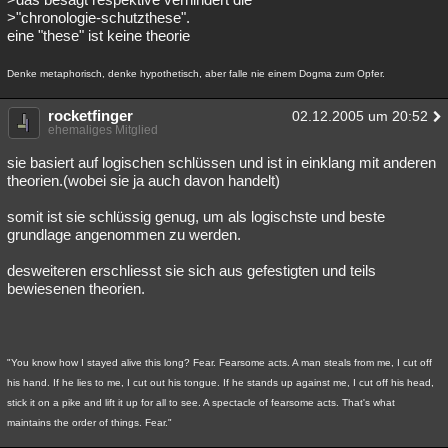
>"chronologie-schutzthese".
eine "these" ist keine theorie
Denke metaphorisch, denke hypothetisch, aber falle nie einem Dogma zum Opfer.
rocketfinger
02.12.2005 um 20:52
ehemaliges Mitglied
sie basiert auf logischen schlüssen und ist in einklang mit anderen
theorien.(wobei sie ja auch davon handelt)
somit ist sie schlüssig genug, um als logischste und beste
grundlage angenommen zu werden.
desweiteren erschliesst sie sich aus gefestigten und teils
bewiesenen theorien.
"You know how I stayed alive this long? Fear. Fearsome acts. A man steals from me, I cut off
his hand. If he lies to me, I cut out his tongue. If he stands up against me, I cut off his head,
stick it on a pike and lift it up for all to see. A spectacle of fearsome acts. That's what
maintains the order of things. Fear."