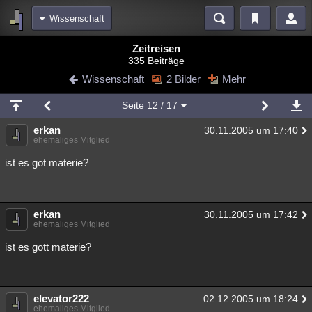
Wissenschaft
Bereiche
Zeitreisen
335 Beiträge
Echtzeit
Diskussionen
Blogs
Videos
Statistiken
Wissenschaft
2 Bilder
Mehr
Chat
Wiki
Neuigkeiten
2
Seite
12
/ 17
meine Rubriken
erkan
30.11.2005 um 17:40
Menschen
Wissenschaft
Politik
Mystery
Kriminalfälle
ehemaliges Mitglied
Spiritualität
Verschwörungen
Technologie
Ufologie
ist es got materie?
Natur
Umfragen
Unterhaltung
weitere Rubriken
erkan
30.11.2005 um 17:42
ehemaliges Mitglied
Philosophie
Träume
Orte
Esoterik
Literatur
ist es gott materie?
Astronomie
Helpdesk
Gruppen
Gaming
Filme
Musik
Clash
Verbesserungen
Allmystery
English
elevator222
02.12.2005 um 18:24
Übersichten
ehemaliges Mitglied