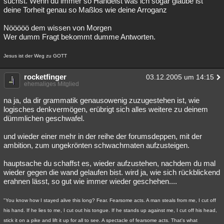
suchst. Wenn du immer so Handelst was ich sogar glaube ist
deine Torheit genau so Maßlos wie deine Arroganz
Nööööö dem wissen von Morgen
Wer dumm Fragt bekommt dumme Antworten.
Jesus ist der Weg zu GOTT
rocketfinger
03.12.2005 um 14:15
ehemaliges Mitglied
na ja, da dir grammatik genausowenig zuzugestehen ist, wie
logisches denkvermögen, erübrigt sich alles weitere zu deinem
dümmlichen geschwafel.
und wieder einer mehr in der reihe der forumsdeppen, mit der
ambition, zum ungekrönten schwachmaten aufzusteigen.
hauptsache du schaffst es, wieder aufzustehen, nachdem du mal
wieder gegen die wand gelaufen bist. wird ja, wie sich rückblickend
erahnen lässt, so gut wie immer wieder geschehen....
"You know how I stayed alive this long? Fear. Fearsome acts. A man steals from me, I cut off
his hand. If he lies to me, I cut out his tongue. If he stands up against me, I cut off his head,
stick it on a pike and lift it up for all to see. A spectacle of fearsome acts. That's what