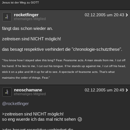
Jesus ist der Weg zu GOTT
rocketfinger
02.12.2005 um 20:43
ehemaliges Mitglied
fängt das schon wieder an.
zeitreisen sind NICHT möglich!
das besagt respektive verhindert die "chronologie-schutzthese".
"You know how I stayed alive this long? Fear. Fearsome acts. A man steals from me, I cut off
his hand. If he lies to me, I cut out his tongue. If he stands up against me, I cut off his head,
stick it on a pike and lift it up for all to see. A spectacle of fearsome acts. That's what
maintains the order of things. Fear."
neoschamane
02.12.2005 um 20:49
ehemaliges Mitglied
@rocketfinger
>zeitreisen sind NICHT möglich!
so eng wuerde ich das mal nicht sehen
>das besagt respektive verhindert die