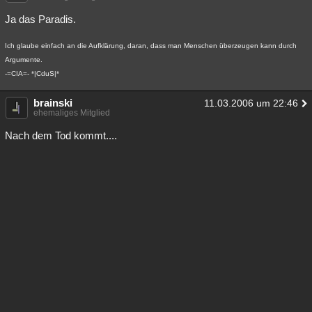
Besucht
Teilgenommen
Alle
Neue
Geschlossen
Ja das Paradis.
Lesenswert
Schlüsselwörter
Ich glaube einfach an die Aufklärung, daran, dass man Menschen überzeugen kann durch
Argumente.
-=CIA=- *|CduS|*
brainski
11.03.2006 um 22:46
ehemaliges Mitglied
Nach dem Tod kommt....