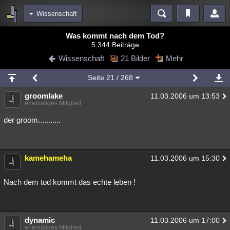
Wissenschaft
Bereiche
Was kommt nach dem Tod?
5.344 Beiträge
Echtzeit
Diskussionen
Blogs
Videos
Statistiken
Wissenschaft
21 Bilder
Mehr
Chat
Wiki
Neuigkeiten
Seite
21
/ 268
meine Rubriken
groomlake
11.03.2006 um 13:53
Menschen
Wissenschaft
Politik
Mystery
Kriminalfälle
ehemaliges Mitglied
Spiritualität
Verschwörungen
Technologie
Ufologie
der groom...........
Natur
Umfragen
Unterhaltung
weitere Rubriken
kamehameha
11.03.2006 um 15:30
Philosophie
Träume
Orte
Esoterik
Literatur
Nach dem tod kommt das echte leben !
Astronomie
Helpdesk
Gruppen
Gaming
Filme
Musik
Clash
Verbesserungen
Allmystery
English
dynamic
11.03.2006 um 17:00
Übersichten
ehemaliges Mitglied