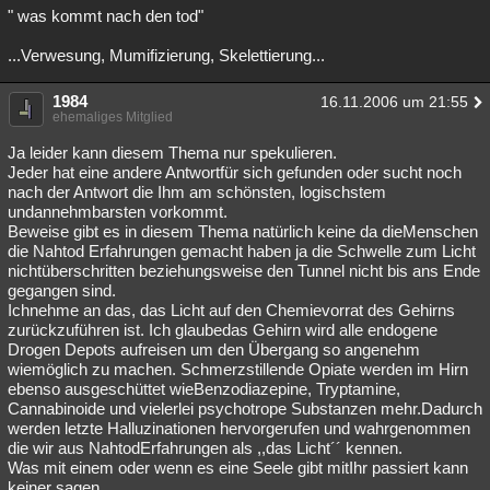
" was kommt nach den tod"
...Verwesung, Mumifizierung, Skelettierung...
1984
16.11.2006 um 21:55
ehemaliges Mitglied
Ja leider kann diesem Thema nur spekulieren.
Jeder hat eine andere Antwortfür sich gefunden oder sucht noch
nach der Antwort die Ihm am schönsten, logischstem
undannehmbarsten vorkommt.
Beweise gibt es in diesem Thema natürlich keine da dieMenschen
die Nahtod Erfahrungen gemacht haben ja die Schwelle zum Licht
nichtüberschritten beziehungsweise den Tunnel nicht bis ans Ende
gegangen sind.
Ichnehme an das, das Licht auf den Chemievorrat des Gehirns
zurückzuführen ist. Ich glaubedas Gehirn wird alle endogene
Drogen Depots aufreisen um den Übergang so angenehm
wiemöglich zu machen. Schmerzstillende Opiate werden im Hirn
ebenso ausgeschüttet wieBenzodiazepine, Tryptamine,
Cannabinoide und vielerlei psychotrope Substanzen mehr.Dadurch
werden letzte Halluzinationen hervorgerufen und wahrgenommen
die wir aus NahtodErfahrungen als ,,das Licht´´ kennen.
Was mit einem oder wenn es eine Seele gibt mitIhr passiert kann
keiner sagen.