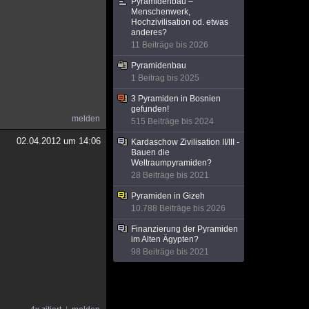
Pyramidenbau –
Menschenwerk,
Hochzivilisation od. etwas
anderes?
11 Beiträge bis 2026
Pyramidenbau
1 Beitrag bis 2025
3 Pyramiden in Bosnien
gefunden!
melden
515 Beiträge bis 2024
02.04.2012 um 14:06
Kardaschow Zivilisation II/III -
Bauen die
Weltraumpyramiden?
28 Beiträge bis 2021
Pyramiden in Gizeh
10.788 Beiträge bis 2026
Finanzierung der Pyramiden
im Alten Ägypten?
98 Beiträge bis 2021