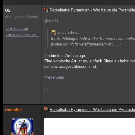
Rätselhafte Pyramiden - Wer baute die Pyramid
US
ehemaliges Mitglied
@snafu
Link kopieren
snafu schrieb:
Lesezeichen setzen
Ihr Archäologen habt in der Tat eine etwas selts
(wobei ich nicht verallgemeinern will.... )
Ich bin kein Archäologe.
Eine komische Art ist es, einfach Dinge zu behaupte
definitiv ausgeschlossen sind.
@elfenpfad
...
Rätselhafte Pyramiden - Wer baute die Pyramid
rmendler