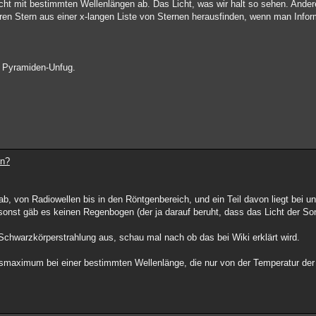
icht mit bestimmten Wellenlängen ab. Das Licht, was wir halt so sehen. Ander
en Stern aus einer x-langen Liste von Sternen herausfinden, wenn man Infor
e Pyramiden-Unfug.
en?
 von Radiowellen bis in den Röntgenbereich, und ein Teil davon liegt bei un
sonst gäb es keinen Regenbogen (der ja darauf beruht, dass das Licht der Son
chwarzkörperstrahlung aus, schau mal nach ob das bei Wiki erklärt wird.
gsmaximum bei einer bestimmten Wellenlänge, die nur von der Temperatur de