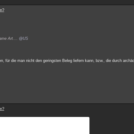
en?
ame Art....
@US
n, für die man nicht den geringsten Beleg liefern kann, bzw., die durch arch
en?