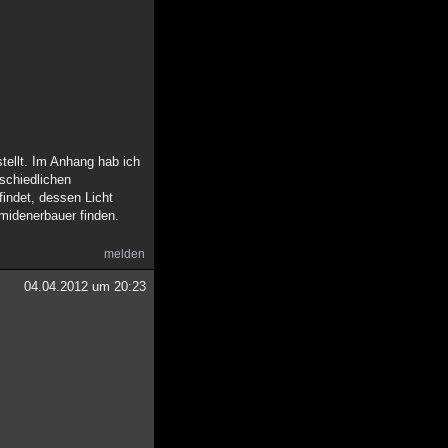
tellt. Im Anhang hab ich
rschiedlichen
indet, dessen Licht
midenerbauer finden.
melden
04.04.2012 um 20:23