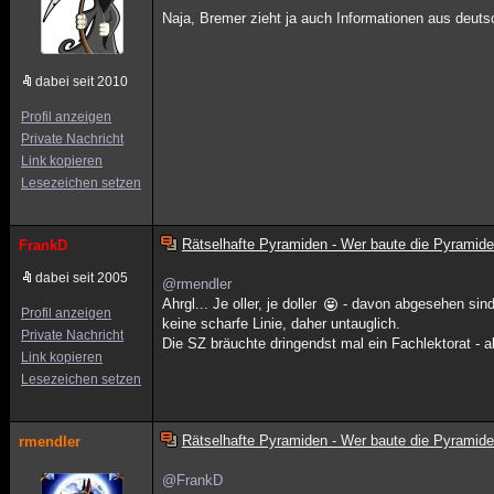
Naja, Bremer zieht ja auch Informationen aus deut
dabei seit 2010
Profil anzeigen
Private Nachricht
Link kopieren
Lesezeichen setzen
Rätselhafte Pyramiden - Wer baute die Pyramid
FrankD
dabei seit 2005
@rmendler
Ahrgl... Je oller, je doller
- davon abgesehen sind
Profil anzeigen
keine scharfe Linie, daher untauglich.
Private Nachricht
Die SZ bräuchte dringendst mal ein Fachlektorat - a
Link kopieren
Lesezeichen setzen
Rätselhafte Pyramiden - Wer baute die Pyramid
rmendler
@FrankD