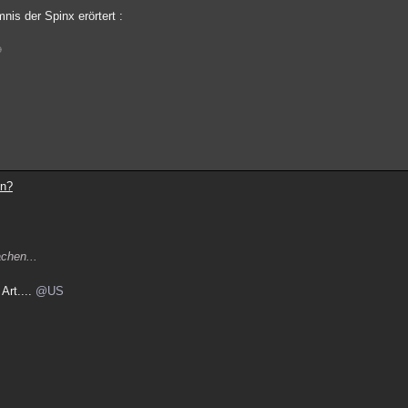
nis der Spinx erörtert :
o
en?
chen...
Art....
@US