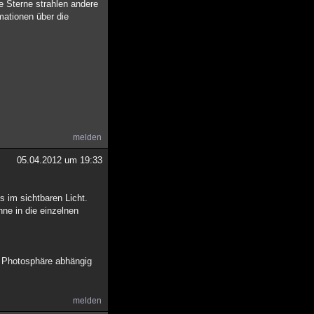
e Sterne strahlen andere
mationen über die
melden
05.04.2012 um 19:33
s im sichtbaren Licht.
ne in die einzelnen
r Photosphäre abhängig
melden