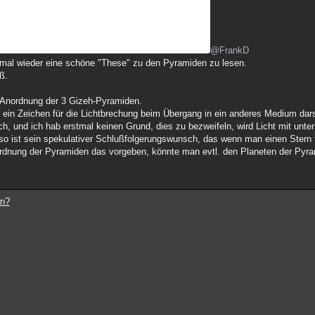
@FrankD
t mal wieder eine schöne "These" zu den Pyramiden zu lesen.
ß.
ie Anordnung der 3 Gizeh-Pyramiden.
 ein Zeichen für die Lichtbrechung beim Übergang in ein anderes Medium dars
h, und ich hab erstmal keinen Grund, dies zu bezweifeln, wird Licht mit unte
so ist sein spekulativer Schlußfolgerungswunsch, das wenn man einen Stern f
rdnung der Pyramiden das vorgeben, könnte man evtl. den Planeten der Pyra
en?