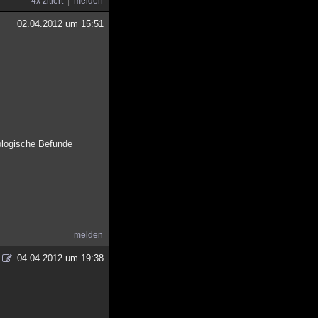
4x zitiert
melden
02.04.2012 um 15:51
äologische Befunde
melden
04.04.2012 um 19:38