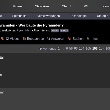
Videos
Statistiken
Chat
Wiki
Neuig
2
le
Spiritualität
Verschwörungen
Technologie
Ufologie
Pyramiden - Wer baute die Pyramiden?
üsselwörter:
Pyramiden
▪ Abonnieren:
Feed
E-Mail
12 Videos
Beobachten
Antworten
Suchen
Infos
vorherige
1
...
6
56
96
104
105
106
107
10
en?
n...
en?