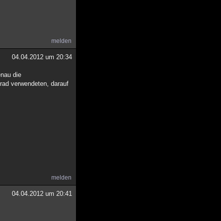
melden
04.04.2012 um 20:34
enau die
Grad verwendeten, darauf
melden
04.04.2012 um 20:41