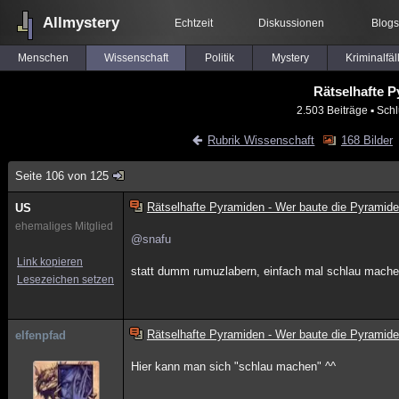
Allmystery
Echtzeit
Diskussionen
Blogs
Menschen
Wissenschaft
Politik
Mystery
Kriminalfäl
Rätselhafte 
2.503 Beiträge
▪ Schl
Rubrik Wissenschaft
168 Bilder
Seite 106 von 125
Rätselhafte Pyramiden - Wer baute die Pyramid
US
ehemaliges Mitglied
@snafu
Link kopieren
statt dumm rumuzlabern, einfach mal schlau mache
Lesezeichen setzen
Rätselhafte Pyramiden - Wer baute die Pyramid
elfenpfad
Hier kann man sich "schlau machen" ^^