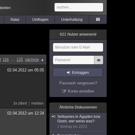
keiten
Natur
Umfragen
Unterhaltung
6
2
1
Nutzer anwesend
8
116
...
125
nächste
02.04.2012 um 05:05
Einloggen
Passwort vergessen?
Konto erstellen
3x zitiert
melden
Ähnliche Diskussionen
02.04.2012 um 12:24
Seltsames in Ägypten bzw
Gizeh, wer weiss was?
1 Beitrag bis 2023