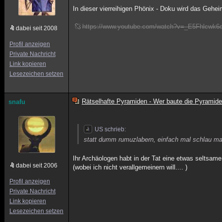
In dieser vierreihigen Phönix - Doku wird das Geheim
https://www.youtube.com/watch?v=_E5Fhlcwk6
dabei seit 2008
Profil anzeigen
Private Nachricht
Link kopieren
Lesezeichen setzen
Rätselhafte Pyramiden - Wer baute die Pyramid
snafu
US schrieb:
statt dumm rumuzlabern, einfach mal schlau ma
Ihr Archäologen habt in der Tat eine etwas seltsame 
dabei seit 2006
(wobei ich nicht verallgemeinern will.... )
Profil anzeigen
Private Nachricht
Link kopieren
Lesezeichen setzen