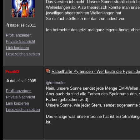
Das versteh ich nicht. Unsere Sonne strahlt doch L
Wellenlängen ab. Also theoretisch könnte man unser
jeweiligen abgestrahlten Wellenlängen hat.
So einfach stelle ich mir das zumindest vor.
dabei seit 2011
Ich betrachte das jetzt mal ganz eigenständig, ohn
Profil anzeigen
Private Nachricht
Link kopieren
Lesezeichen setzen
Rätselhafte Pyramiden - Wer baute die Pyramid
FrankD
dabei seit 2005
@rmendler
Nein, unsere Sonne sendet jede Menge EM-Wellen ab,
Profil anzeigen
Aber auch da sind alle Farben des Spektrums drin, 
Private Nachricht
Farben gebrochen wird).
Link kopieren
Unsere Sonne, wie jeder Stern, sendet sogenannte S
Lesezeichen setzen
Das einzige was unsere Sonne hat ist ein Strahlun
ist.