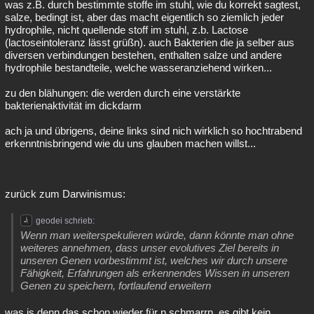
was z.B. durch bestimmte stoffe im stuhl, wie du korrekt sagtest,
salze, bedingt ist, aber das macht eigentlich so ziemlich jeder
hydrophile, nicht quellende stoff im stuhl, z.b. Lactose
(lactoseintoleranz lässt grüßn). auch Bakterien die ja selber aus
diversen verbindungen bestehen, enthalten salze und andere
hydrophile bestandteile, welche wasseranziehend wirken...
zu den blähungen: die werden durch eine verstärkte
bakterienaktivität im dickdarm
ach ja und übrigens, deine links sind nich wirklich so hochtrabend
erkenntnisbringend wie du uns glauben machen willst...
zurück zum Darwinismus:
geodei schrieb:
Wenn man weiterspekulieren würde, dann könnte man ohne
weiteres annehmen, dass unser evolutives Ziel bereits in
unseren Genen vorbestimmt ist, welches wir durch unsere
Fähigkeit, Erfahrungen als erkennendes Wissen in unseren
Genen zu speichern, fortlaufend erweitern
was is denn das schon wieder für n schmarrn, es gibt kein