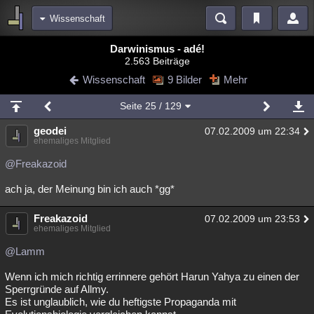
Wissenschaft
Bereiche
Darwinismus - adé!
2.563 Beiträge
Echtzeit
Diskussionen
Blogs
Videos
Statistiken
Wissenschaft
9 Bilder
Mehr
Chat
Wiki
Neuigkeiten
Seite
25
/ 129
meine Rubriken
geodei
07.02.2009 um 22:34
Menschen
Wissenschaft
Politik
Mystery
Kriminalfälle
ehemaliges Mitglied
Spiritualität
Verschwörungen
Technologie
Ufologie
@Freakazoid
ach ja, der Meinung bin ich auch *gg*
Natur
Umfragen
Unterhaltung
weitere Rubriken
Freakazoid
07.02.2009 um 23:53
ehemaliges Mitglied
Philosophie
Träume
Orte
Esoterik
Literatur
@Lamm
Astronomie
Helpdesk
Gruppen
Gaming
Filme
Wenn ich mich richtig errinnere gehört Harun Yahya zu einen der
Musik
Clash
Verbesserungen
Allmystery
English
Sperrgründe auf Allmy.
Es ist unglaublich, wie du heftigste Propaganda mit
Übersichten