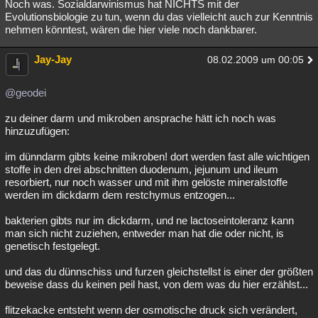
Noch was. Sozialdarwinismus hat NICHTS mit der
Evolutionsbiologie zu tun, wenn du das vielleicht auch zur Kenntnis
nehmen könntest, wären die hier viele noch dankbarer.
Jay-Jay
08.02.2009 um 00:05
@geodei
zu deiner darm und mikroben ansprache hätt ich noch was
hinzuzufügen:
im dünndarm gibts keine mikroben! dort werden fast alle wichtigen
stoffe in den drei abschnitten duodenum, jejunum und ileum
resorbiert, nur noch wasser und mit ihm gelöste mineralstoffe
werden im dickdarm dem restchymus entzogen...
bakterien gibts nur im dickdarm, und ne lactoseintoleranz kann
man sich nicht zuziehen, entweder man hat die oder nicht, is
genetisch festgelegt.
und das du dünnschiss und furzen gleichstellst is einer der größten
beweise dass du keinen peil hast, von dem was du hier erzählst...
flitzekacke entsteht wenn der osmotische druck sich verändert,