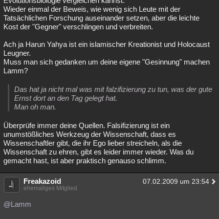
Evolutionsbiologie vergleichen kannst.
Wieder einmal der Beweis, wie wenig sich Leute mit der
Besucht
Teilgenommen
Alle
Neue
Geschlossen
Tatsächlichen Forschung auseinander setzen, aber die leichte
Kost der "Gegner" verschlingen und verbreiten.
Lesenswert
Schlüsselwörter
Ach ja Harun Yahya ist ein islamischer Kreationist und Holocaust
Leugner.
Muss man sich gedanken um deine eigene "Gesinnung" machen
Lamm?
Das hat ja nicht mal was mit falzifizierung zu tun, was der gute
Ernst dort an den Tag gelegt hat.
Man oh man.
Überprüfe immer deine Quellen. Falsifizierung ist ein
unumstößliches Werkzeug der Wissenschaft, dass es
Wissenschaftler gibt, die ihr Ego lieber streicheln, als die
Wissenschaft zu ehren, gibt es leider immer wieder. Was du
gemacht hast, ist aber praktisch genauso schlimm.
Freakazoid
07.02.2009 um 23:54
ehemaliges Mitglied
@Lamm