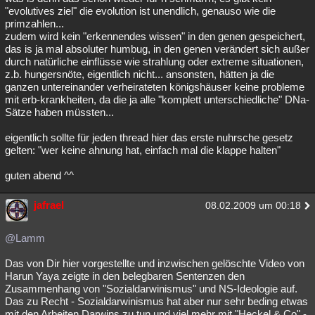
"evolutives ziel" die evolution ist unendlich, genauso wie die
primzahlen...
zudem wird kein "erkennendes wissen" in den genen gespeichert,
das is ja mal absoluter humbug, in den genen verändert sich außer
durch natürliche einflüsse wie strahlung oder extreme situationen,
z.b. hungersnöte, eigentlich nicht... ansonsten, hätten ja die
ganzen untereinander verheirateten königshäuser keine probleme
mit erb-krankheiten, da die ja alle "komplett unterschiedliche" DNa-
Sätze haben müssten...
eigentlich sollte für jeden thread hier das erste nuhrsche gesetz
gelten: "wer keine ahnung hat, einfach mal die klappe halten"
guten abend ^^
jafrael
08.02.2009 um 00:18
@Lamm
Das von Dir hier vorgestellte und inzwischen gelöschte Video von
Harun Yaya zeigte in den belegbaren Sentenzen den
Zusammenhang von "Sozialdarwinismus" und NS-Ideologie auf.
Das zu Recht - Sozialdarwinismus hat aber nur sehr beding etwas
mit den Arbeiten Darwins zu tun und viel mehr mit "Heckel & Co" -