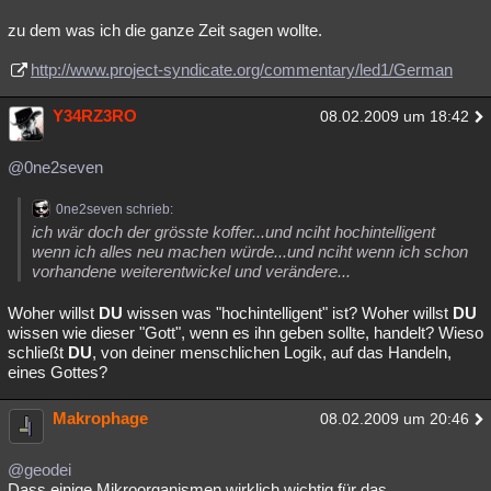
zu dem was ich die ganze Zeit sagen wollte.
http://www.project-syndicate.org/commentary/led1/German
Y34RZ3RO
08.02.2009 um 18:42
@0ne2seven
0ne2seven schrieb:
ich wär doch der grösste koffer...und nciht hochintelligent
wenn ich alles neu machen würde...und nciht wenn ich schon
vorhandene weiterentwickel und verändere...
Woher willst
DU
wissen was "hochintelligent" ist? Woher willst
DU
wissen wie dieser "Gott", wenn es ihn geben sollte, handelt? Wieso
schließt
DU
, von deiner menschlichen Logik, auf das Handeln,
eines Gottes?
Makrophage
08.02.2009 um 20:46
@geodei
Dass einige Mikroorganismen wirklich wichtig für das