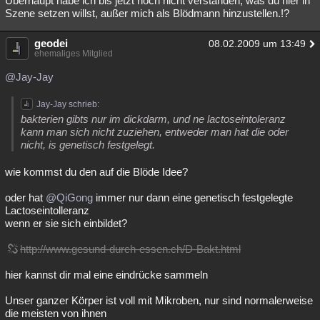
Überhaupt habe ich bis jetzt noch nicht verstanden, was du hier in
Szene setzen willst, außer mich als Blödmann hinzustellen.!?
geodei
08.02.2009 um 13:49
ehemaliges Mitglied
@Jay-Jay
Jay-Jay schrieb:
bakterien gibts nur im dickdarm, und ne lactoseintoleranz
kann man sich nicht zuziehen, entweder man hat die oder
nicht, is genetisch festgelegt.
wie kommst du den auf die Blöde Idee?
oder hat
@QiGong
immer nur dann eine genetisch festgelegte
Lactoseintolleranz
wenn er sie sich einbildet?
http://www.gesund-durch-essen.ch/D-Bakt.html
hier kannst dir mal eine eindrücke sammeln
Unser ganzer Körper ist voll mit Mikroben, nur sind normalerweise
die meisten von ihnen