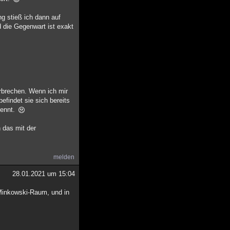
g stieß ich dann auf
d die Gegenwart ist exakt
erbrechen. Wenn ich mir
efindet sie sich bereits
rennt.
h das mit der
melden
28.01.2021 um 15:04
 Minkowski-Raum, und in