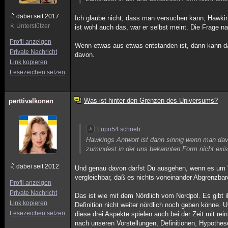
dabei seit 2017
Ich glaube nicht, dass man versuchen kann, Hawkin
Unterstützer
ist wohl auch das, war er selbst meint. Die Frage n
Profil anzeigen
Wenn etwas aus etwas entstanden ist, dann kann das
Private Nachricht
davon.
Link kopieren
Lesezeichen setzen
Was ist hinter den Grenzen des Universums?
perttivalkonen
Lupo54 schrieb:
Hawkings Antwort ist dann sinnig wenn man davo
zumindest in der uns bekannten Form nicht exist
dabei seit 2012
Und genau davon darfst Du ausgehen, wenn es um "d
vergleichbar, daß es nichts voneinander Abgrenzba
Profil anzeigen
Private Nachricht
Das ist wie mit dem Nördlich vom Nordpol. Es gibt ih
Link kopieren
Definition nicht weiter nördlich noch geben könne. 
Lesezeichen setzen
diese drei Aspekte spielen auch bei der Zeit mit rein
nach unseren Vorstellungen, Definitionen, Hypothese