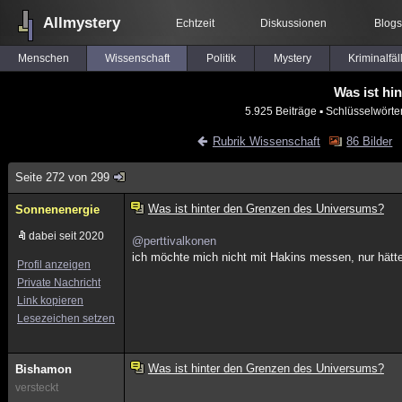
Allmystery
Echtzeit
Diskussionen
Blogs
Menschen
Wissenschaft
Politik
Mystery
Kriminalfäl
Was ist hi
5.925 Beiträge
▪ Schlüsselwörte
Rubrik Wissenschaft
86 Bilder
Seite 272 von 299
Was ist hinter den Grenzen des Universums?
Sonnenenergie
dabei seit 2020
@perttivalkonen
ich möchte mich nicht mit Hakins messen, nur hätte 
Profil anzeigen
Private Nachricht
Link kopieren
Lesezeichen setzen
Was ist hinter den Grenzen des Universums?
Bishamon
versteckt