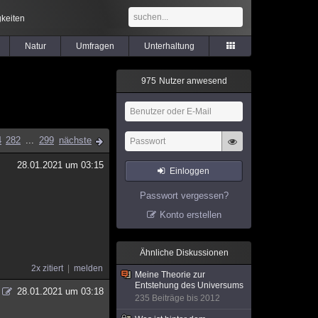
keiten
Natur
Umfragen
Unterhaltung
9
7
5
Nutzer anwesend
4
282
...
299
nächste
28.01.2021 um 03:15
Einloggen
Passwort vergessen?
Konto erstellen
Ähnliche Diskussionen
2x zitiert
melden
Meine Theorie zur
Entstehung des Universums
28.01.2021 um 03:18
235 Beiträge bis 2012