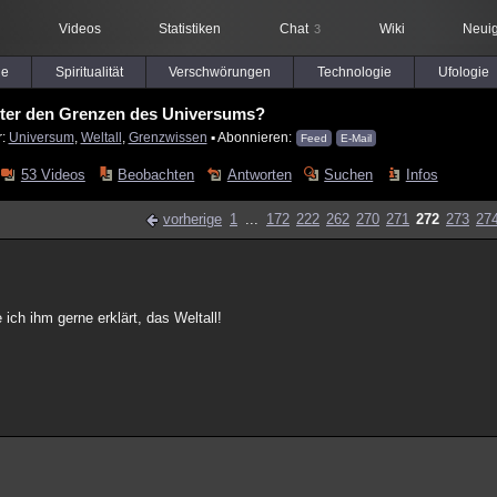
Videos
Statistiken
Chat
Wiki
Neuig
3
le
Spiritualität
Verschwörungen
Technologie
Ufologie
nter den Grenzen des Universums?
r:
Universum
,
Weltall
,
Grenzwissen
▪ Abonnieren:
Feed
E-Mail
53 Videos
Beobachten
Antworten
Suchen
Infos
vorherige
1
...
172
222
262
270
271
272
273
27
ich ihm gerne erklärt, das Weltall!