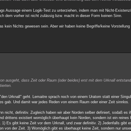
gs Aussage einem Logik-Test zu unterziehen, indem man mit Nicht-Existenz/
ach dem vorher ist nicht zulässig bzw. macht in dieser Form keinen Sinn.
 kein Nichts gewesen sein. Aber wir haben keine Begriffe/keine Vorstellung
n ausgeht, dass Zeit oder Raum (oder beides) erst mit dem Urknall entstand
ierten.
en Urknall" geht. Lemaitre sprach noch von einem Uratom statt einer Singula
res gab. Und damit war jedes Reden von einem Raum oder einer Zeit sinnlos.
n nicht, definitiv. Zugleich haben wir aber Norden selber definiert, sodaß es 
Und drittens existiert womöglich überhaupt kein Norden, sondern ist ein reine
. 1) Es gibt keine Zeit vor dem Urknall, und zwar definitiv. 2) Jedenfalls gibt 
n von der Zeit. 3) Womöglich gibt es überhaupt keine Zeit, sondern nur unser