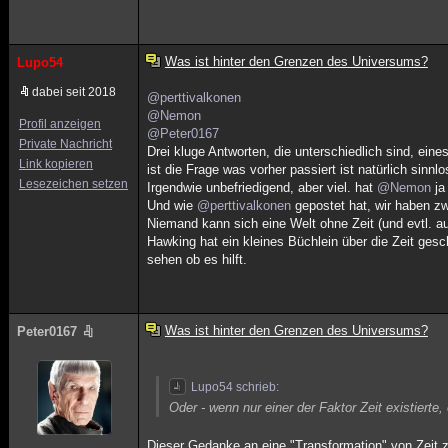
Was ist hinter den Grenzen des Universums?
Lupo54
dabei seit 2018
@perttivalkonen
@Nemon
Profil anzeigen
@Peter0167
Private Nachricht
Drei kluge Antworten, die unterschiedlich sind, ein
Link kopieren
ist die Frage was vorher passiert ist natürlich sin
Lesezeichen setzen
Irgendwie unbefriedigend, aber viel. hat
@Nemon
ja
Und wie
@perttivalkonen
gepostet hat, wir haben zw
Niemand kann sich eine Welt ohne Zeit (und evtl. a
Hawking hat ein kleines Büchlein über die Zeit gesc
sehen ob es hilft.
Was ist hinter den Grenzen des Universums?
Peter0167
Lupo54 schrieb:
Oder - wenn nur einer der Faktor Zeit existierte
Dieser Gedanke an eine "Transformation" von Zeit 