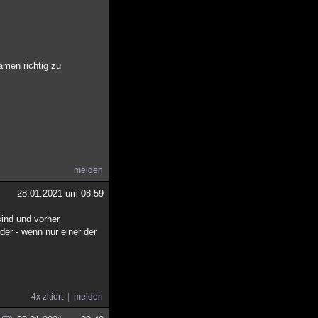
amen richtig zu
melden
28.01.2021 um 08:59
ind und vorher
er - wenn nur einer der
4x zitiert
melden