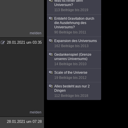
Was ist hinter dem
Universum?
113 Beiträge bis 2019
Entsteht Gravitation durch
die Ausdehnung des
Universums?
90 Beiträge bis 2011
melden
Expansion des Universums
28.01.2021 um 03:35
162 Beiträge bis 2013
Gedankenspiel (Grenze
unseres Universums)
14 Beiträge bis 2010
Scale of the Universe
19 Beiträge bis 2012
Alles besteht aus nur 2
Dingen
112 Beiträge bis 2018
melden
28.01.2021 um 07:28