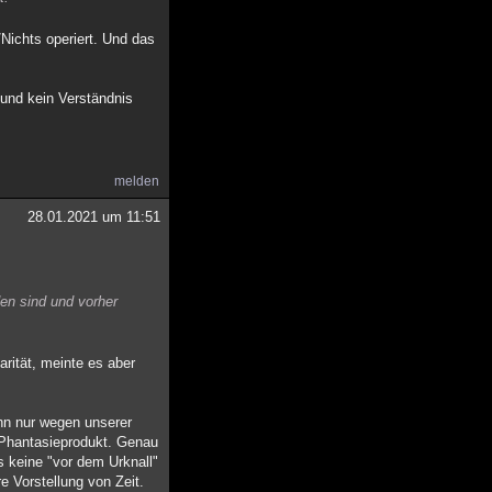
Nichts operiert. Und das
 und kein Verständnis
melden
28.01.2021 um 11:51
en sind und vorher
rität, meinte es aber
ihn nur wegen unserer
s Phantasieprodukt. Genau
es keine "vor dem Urknall"
e Vorstellung von Zeit.