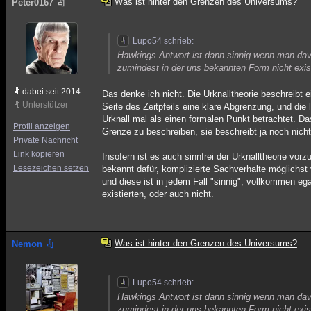
Was ist hinter den Grenzen des Universums?
Peter0167
Lupo54 schrieb:
Hawkings Antwort ist dann sinnig wenn man davo
zumindest in der uns bekannten Form nicht exist
dabei seit 2014
Das denke ich nicht. Die Urknalltheorie beschreibt 
Unterstützer
Seite des Zeitpfeils eine klare Abgrenzung, und die 
Urknall mal als einen formalen Punkt betrachtet. Da
Profil anzeigen
Grenze zu beschreiben, sie beschreibt ja noch nicht
Private Nachricht
Link kopieren
Insofern ist es auch sinnfrei der Urknalltheorie v
Lesezeichen setzen
bekannt dafür, komplizierte Sachverhalte möglichst
und diese ist in jedem Fall "sinnig", vollkommen eg
existierten, oder auch nicht.
Was ist hinter den Grenzen des Universums?
Nemon
Lupo54 schrieb:
Hawkings Antwort ist dann sinnig wenn man davo
zumindest in der uns bekannten Form nicht exi