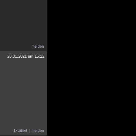
melden
28.01.2021 um 15:22
1x zitiert
melden