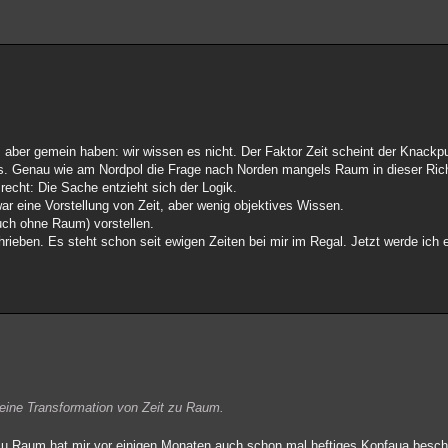
es aber gemein haben: wir wissen es nicht. Der Faktor Zeit scheint der Knackp
nlos. Genau wie am Nordpol die Frage nach Norden mangels Raum in dieser Rich
 recht: Die Sache entzieht sich der Logik.
ar eine Vorstellung von Zeit, aber wenig objektives Wissen.
uch ohne Raum) vorstellen.
hrieben. Es steht schon seit ewigen Zeiten bei mir im Regal. Jetzt werde ich 
, eine Transformation von Zeit zu Raum.
zu Raum hat mir vor einigen Monaten auch schon mal heftiges Kopfaua besch