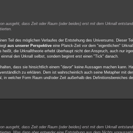
n ausgeht, dass Zeit oder Raum (oder beides) erst mit dem Urknall entstand
ierten.
einen Teil des möglichen Verlaufes der Entstehung des Universums. Dieser Tei
liegt
aus unserer Perspektive
eine Planck-Zeit vor dem "eigentlichen" Urknal
s heißt, die Urknalltheorie erhebt überhaupt nicht den Anspruch, auch nur irge
 einmal den Urknall selbst, sondern beginnt erst einen "Tick" danach.
orzuhalten, dass sie hinsichtlich einem "davor" keine Aussagen machen kann.
 verständlich zu erklären. Dem ist wahrscheinlich auch seine Metapher mit d
al, in welcher Form Raum und/oder Zeit außerhalb des Definitionsbereiches der
n ausgeht, dass Zeit oder Raum (oder beides) erst mit dem Urknall entstand
stierten. Was dann aber entweder eine Entstehung aus dem Nichts voraussetz