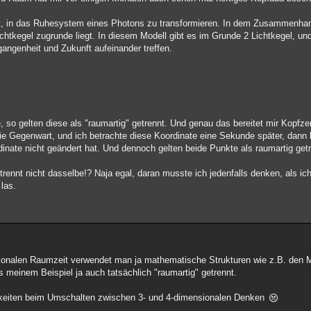
it, in das Ruhesystem eines Photons zu transformieren. In dem Zusammenhan
chtkegel zugrunde liegt. In diesem Modell gibt es im Grunde 2 Lichtkegel, un
angenheit und Zukunft aufeinander treffen.
, so gelten diese als "raumartig" getrennt. Und genau das bereitet mir Kopfz
ie Gegenwart, und ich betrachte diese Koordinate eine Sekunde später, dann b
inate nicht geändert hat. Und dennoch gelten beide Punkte als raumartig get
trennt nicht dasselbe!? Naja egal, daran musste ich jedenfalls denken, als ic
las.
ensionalen Raumzeit verwendet man ja mathematische Strukturen wie z.B. den
meinem Beispiel ja auch tatsächlich "raumartig" getrennt.
gkeiten beim Umschalten zwischen 3- und 4-dimensionalen Denken