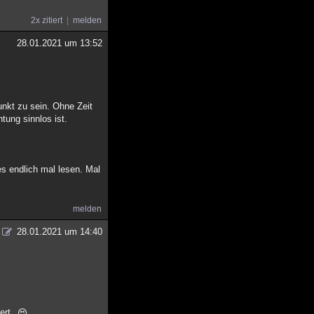
2x zitiert
melden
28.01.2021 um 13:52
unkt zu sein. Ohne Zeit
tung sinnlos ist.
es endlich mal lesen. Mal
melden
28.01.2021 um 14:40
ert.