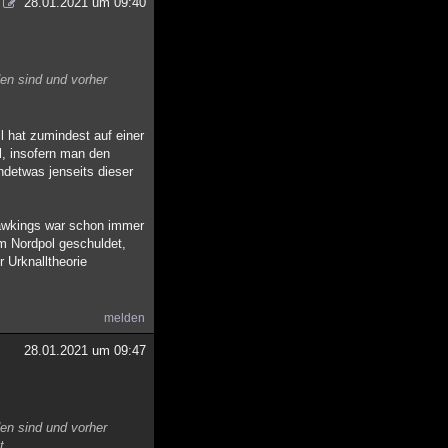
28.01.2021 um 09:40
en sind und vorher
l hat zumindest auf einer
l, insofern man den
ndetwas jenseits dieser
 Hawkings war schon immer
em Nordpol geschuldet,
 Urknalltheorie
melden
28.01.2021 um 09:47
en sind und vorher
t.