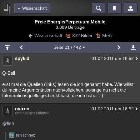
Wissenschaft
Bereiche
Freie Energie/Perpetuum Mobile
8.889 Beiträge
Echtzeit
Diskussionen
Blogs
Videos
Statistiken
Wissenschaft
332 Bilder
Mehr
Chat
Wiki
Neuigkeiten
2
Seite
21
/ 442
meine Rubriken
spykid
01.02.2011 um 18:52
Menschen
Wissenschaft
Politik
Mystery
Kriminalfälle
Spiritualität
Verschwörungen
Technologie
Ufologie
Q-Ball
erst mal die Quellen (links) lesen die ich genannt habe. Wie willst
Natur
Umfragen
Unterhaltung
du meine Argumentation nachvollziehen, solange du nicht die
weitere Rubriken
Informationsquelle gecheckt hast, die ich habe. :-)
Philosophie
Träume
Orte
Esoterik
Literatur
nytron
01.02.2011 um 18:52
ehemaliges Mitglied
Astronomie
Helpdesk
Gruppen
Gaming
Filme
@fish
Musik
Clash
Verbesserungen
Allmystery
English
fish schrieb:
Übersichten