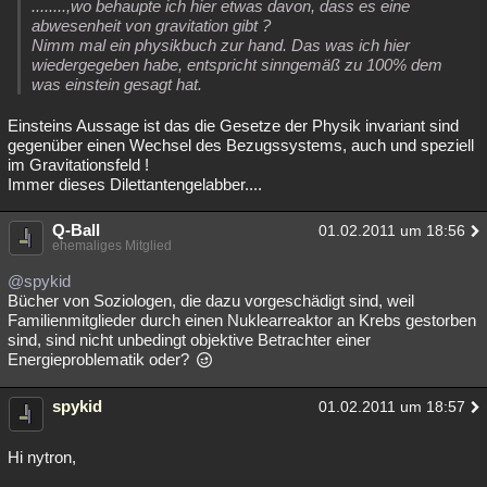
........,wo behaupte ich hier etwas davon, dass es eine
Besucht
Teilgenommen
Alle
Neue
Geschlossen
abwesenheit von gravitation gibt ?
Nimm mal ein physikbuch zur hand. Das was ich hier
wiedergegeben habe, entspricht sinngemäß zu 100% dem
Lesenswert
Schlüsselwörter
was einstein gesagt hat.
Einsteins Aussage ist das die Gesetze der Physik invariant sind
gegenüber einen Wechsel des Bezugssystems, auch und speziell
im Gravitationsfeld !
Immer dieses Dilettantengelabber....
Q-Ball
01.02.2011 um 18:56
ehemaliges Mitglied
@spykid
Bücher von Soziologen, die dazu vorgeschädigt sind, weil
Familienmitglieder durch einen Nuklearreaktor an Krebs gestorben
sind, sind nicht unbedingt objektive Betrachter einer
Energieproblematik oder?
spykid
01.02.2011 um 18:57
Hi nytron,