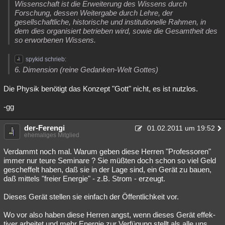
Wissenschaft ist die Erweiterung des Wissens durch
Forschung, dessen Weitergabe durch Lehre, der
gesellschaftliche, historische und institutionelle Rahmen, in
dem dies organisiert betrieben wird, sowie die Gesamtheit des
so erworbenen Wissens.
spykid schrieb:
6. Dimension (reine Gedanken-Welt Gottes)
Die Physik benötigt das Konzept "Gott" nicht, es ist nutzlos.
-gg
der-Ferengi
01.02.2011 um 19:52
ehemaliges Mitglied
Verdammt noch mal. Warum geben diese Herren "Professoren"
immer nur teure Seminare ? Sie müßten doch schon so viel Geld
gescheffelt haben, daß sie in der Lage sind, ein Gerät zu bauen,
daß mittels "freier Energie" - z.B. Strom - erzeugt.
Dieses Gerät stellen sie einfach der Öffentlichkeit vor.
Wo vor also haben diese Herren angst, wenn dieses Gerät effek-
tiver arbeitet und mehr Energie zur Verfügung stellt als alle uns