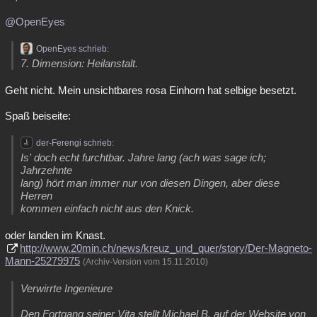
@OpenEyes
OpenEyes schrieb:
7. Dimension: Heilanstalt.
Geht nicht. Mein unsichtbares rosa Einhorn hat selbige besetzt.
Spaß beiseite:
der-Ferengi schrieb:
Is' doch echt furchtbar. Jahre lang (ach was sage ich;
Jahrzehnte
lang) hört man immer nur von diesen Dingen, aber diese
Herren
kommen einfach nicht aus den Knick.
oder landen im Knast.
http://www.20min.ch/news/kreuz_und_quer/story/Der-Magneto-
Mann-25279975
(Archiv-Version vom 15.11.2010)
Verwirrte Ingenieure
Den Fortgang seiner Vita stellt Michael B. auf der Website von