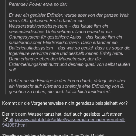
Perendev Power etwa so dar:
Er war ein genialer Erfinder, wurde aber von der ganzen Welt
übers Ohr gehauen. Erst erfand er ein
Wasserstrahlvortriebssystem – das klaute ihm ein
neuseeländisches Unternehmen. Dann erfand er ein
Ortungssystem für gestohlene Autos – das klaute ihm ein
südafrikanischer Elektronikkonzern. Dann erfand er ein
Batterieaufladesystem – das war so genial, dass es sogar die
Ingenieure verwirrte habe und deshalb keinen Erfolg hatte.
Dann erfand er eben den Magnetmotor, der die
Erdanziehungskraft nutzt und deshalb quasi von selbst laufen
soll.
Geht man die Einträge in den Foren durch, drängt sich aber
ein Verdacht auf: Niemand scheint je eine Erfindung von B.
gesehen zu haben, die auch tatsächlich funktioniert.
Kommt dir die Vorgehensweise nicht geradezu beispielhaft vor?
Der mit dem Wasser tanzt hat, darf auch gesiebte Luft atmen:
http://www.autobild.de/artikel/wasserauto-erfinder-verurteilt-
941087.html
Ziemlich glücklose Menschen,die. Eine Tüte Mitleid!