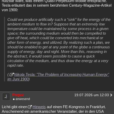
nutzbar wäre, was einem Quasi-Perpetuum-Mobile entspräche.
Tesla erläutert das in seinem berühmten Century-Magazine-Artikel
von 1900:
Could we produce artificially such a “sink” for the energy of the
ambient medium to flow in? Suppose that an extremely low
temperature could be maintained by some process in a given
space; the surrounding medium would then be compelled to
give off heat, which could be converted into mechanical or
other form of energy, and utilized. By realizing such a plan, we
should be enabled to get at any point of the globe a continuous
supply of energy, day and night. More than this, reasoning in
the abstract, it would seem possible to cause a quick
circulation of the medium, and thus draw the energy at a very
rapid rate.
(
Nikola Tesla: "The Problem of Increasing Human Energy"
im Juni 1900
)
Poipoi
19.07.2026 um 12:03
anwesend
Lichti gibt einen
Hinweis
auf einen FE-Kongress in Frankfurt.
Anscheinend ein amerikanischer Veranstalter, der in den USA