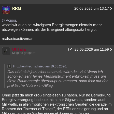
Besucht
Teilgenommen
Alle
Neue
Geschlossen
RRM
20.05.2026 um 13:17
Lesenswert
Schlüsselwörter
@Poipoi
,
wobei wir auch bei winzigsten Energiemengen niemals mehr
abzweigen können, als der Energieerhaltungssatz hergibt...
realradioactiveman
UffTaTa
23.05.2026 um 11:59
Mitglied gesperrt
FritzchenFrech schrieb am 19.05.2026:
Das hört sich jetzt nicht so an als wäre das viel. Wenn ich
schon ein sehr feines Messinstrument entwickeln muss um
diese Raumenergie überhaupt zu messen, dann fehlt mir der
praktische Nutzen im Alltag.
Ohne jetzt da mich groß eingelesen zu haben. Nur ne Bemerkung.
Energieversorgung bedeutet nicht nur Gigawatts, sondern auch
Milliwatts, in allen möglichen elektronischen Geräten die gerade im
Rahmen der "Internet of Things", der Efffizienzsteigerung und an
Millionen anderen Stellen eingesetzt werden müssen.