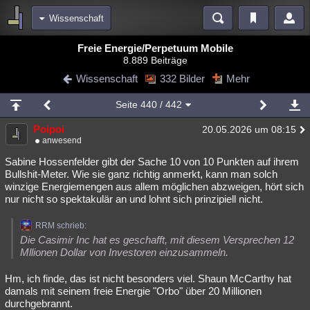
Wissenschaft
Bereiche
Freie Energie/Perpetuum Mobile
8.889 Beiträge
Echtzeit
Diskussionen
Blogs
Videos
Statistiken
Wissenschaft
332 Bilder
Mehr
Chat
Wiki
Neuigkeiten
Seite
440
/ 442
meine Rubriken
Poipoi
20.05.2026 um 08:15
Menschen
Wissenschaft
Politik
Mystery
Kriminalfälle
anwesend
Spiritualität
Verschwörungen
Technologie
Ufologie
Sabine Hossenfelder gibt der Sache 10 von 10 Punkten auf ihrem
Bullshit-Meter. Wie sie ganz richtig anmerkt, kann man solch
winzige Energiemengen aus allem möglichen abzweigen, hört sich
Natur
Umfragen
Unterhaltung
nur nicht so spektakulär an und lohnt sich prinzipiell nicht.
weitere Rubriken
RRM schrieb:
Philosophie
Träume
Orte
Esoterik
Literatur
Die Casimir Inc hat es geschafft, mit diesem Versprechen 12
Mllionen Dollar von Investoren einzusammeln.
Astronomie
Helpdesk
Gruppen
Gaming
Filme
Hm, ich finde, das ist nicht besonders viel. Shaun McCarthy hat
Musik
Clash
Verbesserungen
Allmystery
English
damals mit seinem freie Energie "Orbo" über 20 Millionen
durchgebrannt.
Übersichten