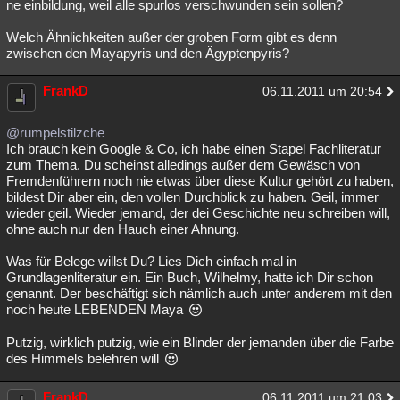
ne einbildung, weil alle spurlos verschwunden sein sollen?
Welch Ähnlichkeiten außer der groben Form gibt es denn
zwischen den Mayapyris und den Ägyptenpyris?
FrankD
06.11.2011 um 20:54
@rumpelstilzche
Ich brauch kein Google & Co, ich habe einen Stapel Fachliteratur
zum Thema. Du scheinst alledings außer dem Gewäsch von
Fremdenführern noch nie etwas über diese Kultur gehört zu haben,
bildest Dir aber ein, den vollen Durchblick zu haben. Geil, immer
wieder geil. Wieder jemand, der dei Geschichte neu schreiben will,
ohne auch nur den Hauch einer Ahnung.
Was für Belege willst Du? Lies Dich einfach mal in
Grundlagenliteratur ein. Ein Buch, Wilhelmy, hatte ich Dir schon
genannt. Der beschäftigt sich nämlich auch unter anderem mit den
noch heute LEBENDEN Maya
Putzig, wirklich putzig, wie ein Blinder der jemanden über die Farbe
des Himmels belehren will
FrankD
06.11.2011 um 21:03