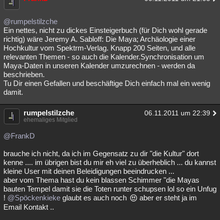
@rumpelstilzche
Ein nettes, nicht zu dickes Einsteigerbuch (für Dich wohl gerade
richtig) wäre Jeremy A. Sabloff: Die Maya; Archäologie einer
Hochkultur vom Spektrm-Verlag. Knapp 200 Seiten, und alle
relevanten Themen - so auch die Kalender.Synchronisation um
Maya-Daten in unseren Kalender umzurechnen - werden da
beschrieben.
Tu Dir einen Gefallen und beschäftige Dich einfach mal ein wenig
damit.
rumpelstilzche
06.11.2011 um 22:39
ehemaliges Mitglied
@FrankD
brauche ich nicht, da ich im Gegensatz zu dir "die Kultur" dort
kenne .... im übrigen bist du mir eh viel zu überheblich ... du kannst
kleine User mit deinen Beleidigungen beeindrucken ...
aber vom Thema hast du kein blassen Schimmer "die Mayas
bauten Tempel damit sie die Toten runter schupsen lol so ein Unfug
!
@Spöckenkieke
glaubt es auch noch
aber er steht ja im
Email Kontakt ..