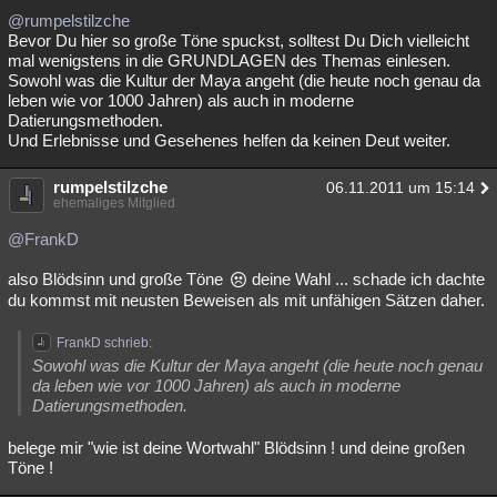
@rumpelstilzche
Besucht
Teilgenommen
Alle
Neue
Geschlossen
Bevor Du hier so große Töne spuckst, solltest Du Dich vielleicht
mal wenigstens in die GRUNDLAGEN des Themas einlesen.
Lesenswert
Schlüsselwörter
Sowohl was die Kultur der Maya angeht (die heute noch genau da
leben wie vor 1000 Jahren) als auch in moderne
Datierungsmethoden.
Und Erlebnisse und Gesehenes helfen da keinen Deut weiter.
rumpelstilzche
06.11.2011 um 15:14
ehemaliges Mitglied
@FrankD
also Blödsinn und große Töne
deine Wahl ... schade ich dachte
du kommst mit neusten Beweisen als mit unfähigen Sätzen daher.
FrankD schrieb:
Sowohl was die Kultur der Maya angeht (die heute noch genau
da leben wie vor 1000 Jahren) als auch in moderne
Datierungsmethoden.
belege mir "wie ist deine Wortwahl" Blödsinn ! und deine großen
Töne !