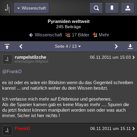
Wissenschaft
Bereiche
Pyramiden weltweit
245 Beiträge
Echtzeit
Diskussionen
Blogs
Videos
Statistiken
Wissenschaft
17 Bilder
Mehr
Chat
Wiki
Neuigkeiten
2
Seite
4
/ 13
meine Rubriken
rumpelstilzche
06.11.2011 um 15:03
Menschen
Wissenschaft
Politik
Mystery
Kriminalfälle
ehemaliges Mitglied
Spiritualität
Verschwörungen
Technologie
Ufologie
@FrankD
es ist oder es wäre ein Blödsinn wenn du das Gegenteil schreiben
Natur
Umfragen
Unterhaltung
kannst ... und natürlich woher du dein Wissen besitzt.
weitere Rubriken
Ich verlasse mich mehr auf Erlebnisse und gesehenes.
Philosophie
Träume
Orte
Esoterik
Literatur
Als die Spanier kamen gab es keine Mayas mehr .... Spuren die
du jetzt findest können manipuliert worden sein oder was auch
Astronomie
Helpdesk
Gruppen
Gaming
Filme
immer. Sicher ist hier nichts !
Musik
Clash
Verbesserungen
Allmystery
English
FrankD
06.11.2011 um 15:11
Übersichten