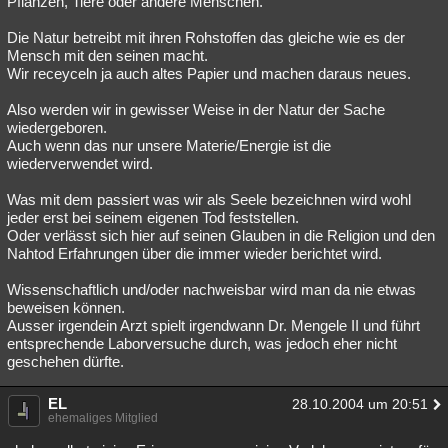
Pflanzen, Tiere oder andere Menschen.
Besucht
Teilgenommen
Alle
Neue
Geschlossen
Die Natur betreibt mit ihren Rohstoffen das gleiche wie es der
Mensch mit den seinen macht.
Lesenswert
Schlüsselwörter
Wir receyceln ja auch altes Papier und machen daraus neues.
Also werden wir in gewisser Weise in der Natur der Sache
wiedergeboren.
Auch wenn das nur unsere Materie/Energie ist die
wiederverwendet wird.
Was mit dem passiert was wir als Seele bezeichnen wird wohl
jeder erst bei seinem eigenen Tod feststellen.
Oder verlässt sich hier auf seinen Glauben in die Religion und den
Nahtod Erfahrungen über die immer wieder berichtet wird.
Wissenschaftlich und/oder nachweisbar wird man da nie etwas
beweisen können.
Ausser irgendein Arzt spielt irgendwann Dr. Mengele II und führt
entsprechende Laborversuche durch, was jedoch eher nicht
geschehen dürfte.
EL
28.10.2004 um 20:51
ehemaliges Mitglied