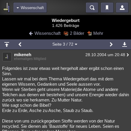
Wissenschaft
Bereiche
Wiedergeburt
1.426 Beiträge
Echtzeit
Diskussionen
Blogs
Videos
Statistiken
Wissenschaft
2 Bilder
Mehr
Chat
Wiki
Neuigkeiten
2
Seite
3
/ 72
meine Rubriken
mikeneh
28.10.2004 um 20:48
Menschen
Wissenschaft
Politik
Mystery
Kriminalfälle
ehemaliges Mitglied
Spiritualität
Verschwörungen
Technologie
Ufologie
Folgendes ist zwar etwas weit hergeholt aber ergibt schon einen
Sinn.
Lassen wir mal bei dem Thema Wiedergeburt das mit dem
Natur
Umfragen
Unterhaltung
eigenen Wissenn, Gedanken und Seele aussen vor.
weitere Rubriken
Wenn wir Sterben geht unsere Materie(die Atome und andere
Teilchen aus denen wir bestehen) und unsere Energie wieder dahin
Philosophie
Träume
Orte
Esoterik
Literatur
zurück wo sie herkamen. Zu Mutter Natur.
Wie sagt schon die Bibel?
Astronomie
Helpdesk
Gruppen
Gaming
Filme
Erde zu Erde, Asche zu Asche, Staub zu Staub.
Musik
Clash
Verbesserungen
Allmystery
English
Diese von uns zurückgegeben Stoffe werden von der Natur
recycled. Sie dienen als 'Baustoffe' für neues Leben. Seien es
Übersichten