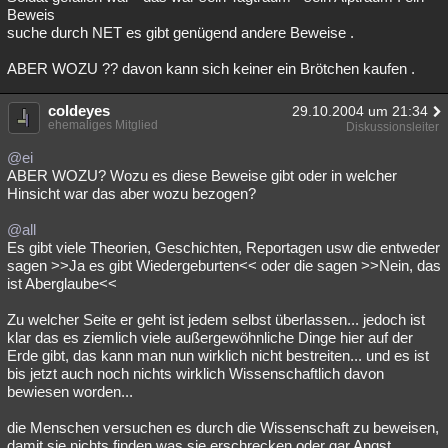
Beweis
suche durch NET es gibt genügend andere Beweise .
ABER WOZU ?? davon kann sich keiner ein Brötchen kaufen .
coldeyes
29.10.2004 um 21:34
ehemaliges Mitglied
Diskussionsleiter
@ei
ABER WOZU? Wozu es diese Beweise gibt oder in welcher
Hinsicht war das aber wozu bezogen?
@all
Es gibt viele Theorien, Geschichten, Reportagen usw die entweder
sagen >>Ja es gibt Wiedergeburten<< oder die sagen >>Nein, das
ist Aberglaube<<
Zu welcher Seite er geht ist jedem selbst überlassen... jedoch ist
klar das es ziemlich viele außergewöhnliche Dinge hier auf der
Erde gibt, das kann man nun wirklich nicht bestreiten... und es ist
bis jetzt auch noch nichts wirklich Wissenschaftlich davon
bewiesen worden...
die Menschen versuchen es durch die Wissenschaft zu beweisen,
damit sie nichts finden was sie erschrecken oder gar Angst