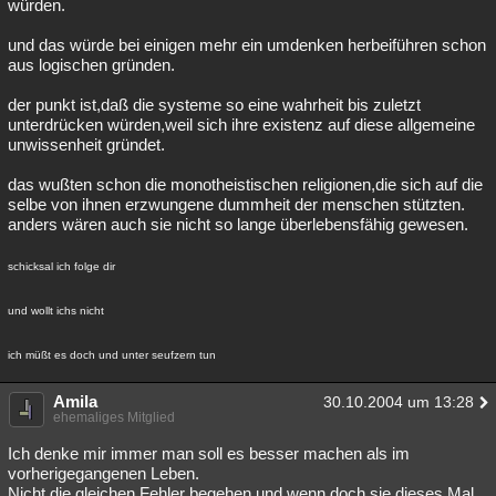
würden.
und das würde bei einigen mehr ein umdenken herbeiführen schon
aus logischen gründen.
der punkt ist,daß die systeme so eine wahrheit bis zuletzt
unterdrücken würden,weil sich ihre existenz auf diese allgemeine
unwissenheit gründet.
das wußten schon die monotheistischen religionen,die sich auf die
selbe von ihnen erzwungene dummheit der menschen stützten.
anders wären auch sie nicht so lange überlebensfähig gewesen.
schicksal ich folge dir
und wollt ichs nicht
ich müßt es doch und unter seufzern tun
Amila
30.10.2004 um 13:28
ehemaliges Mitglied
Ich denke mir immer man soll es besser machen als im
vorherigegangenen Leben.
Nicht die gleichen Fehler begehen und wenn doch sie dieses Mal