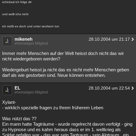
schicksal ich folge dir
und wollt ichs nicht
ich müßt es doch und unter seufzern tun
mikeneh
28.10.2004 um 21:17
ehemaliges Mitglied
Immer mehr Menschen auf der Welt heisst doch nicht das wir
nicht wiedergeboren werden?
Wiedergeburt heisst ja nicht das es nicht mehr Menschen geben
darf als wie gestorben sind. Neue können entstehen.
EL
28.10.2004 um 22:54
ehemaliges Mitglied
Xylant-
- wirklich spezielle fragen zu Ihrem früherem Leben
Was nützt das ??
Ein mann hatte Tagträume - wurde regelrecht davon verfolgt - ging
zu Hypnose und es kahm heraus dass er im 1. weltkrieg als
Soldat gefallen war - das war sein Tagtraum - sein Alptraum . ein