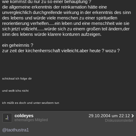
wie kommst du nur zu so einer behauptung ?
die allgemeine erkenntnis der reinkarnation hätte eine
unvergleichlich durchgreifende wirkung in der erkenntnis des sinn
des lebens und würde viele menschen zu einer spirituellen
reorientierung verhelfen.....ein leben und eine menschheit wie sie
sich jetzt vollzieht......würde sich zu einem großen teil ändern,der
sinn des lebens würde klarere konturen aufzeigen.
ein geheimnis ?
zur zeit der kirchenherrschaft vielleicht.aber heute ? wozu ?
schicksal ich folge dir
und wollt ichs nicht
ich müßt es doch und unter seufzern tun
coldeyes
29.10.2004 um 22:12
ehemaliges Mitglied
Diskussionsleiter
@taothustra1