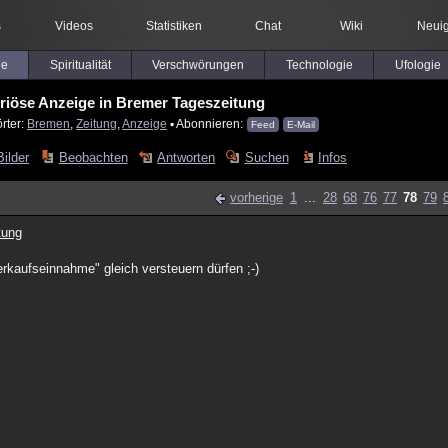
s
Videos
Statistiken
Chat
Wiki
Neuig
le
Spiritualität
Verschwörungen
Technologie
Ufologie
eriöse Anzeige in Bremer Tageszeitung
rter:
Bremen
,
Zeitung
,
Anzeige
▪ Abonnieren:
Feed
E-Mail
Bilder
Beobachten
Antworten
Suchen
Infos
vorherige
1
...
28
68
76
77
78
79
tung
erkaufseinnahme" gleich versteuern dürfen ;-)