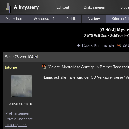
Allmystery
Echtzeit
Diskussionen
Blog
Menschen
Wissenschaft
Politik
Mystery
Kriminalfäl
[Gelöst] Myst
2.075 Beiträge
▪ Schlüsselwö
Rubrik Kriminalfälle
29 
Seite 78 von 104
[Gelöst] Mysteriöse Anzeige in Bremer Tageszei
tstonie
Nunja, auf alle Fälle wird der CD Verkäufer seine "V
dabei seit 2010
Profil anzeigen
Private Nachricht
Link kopieren