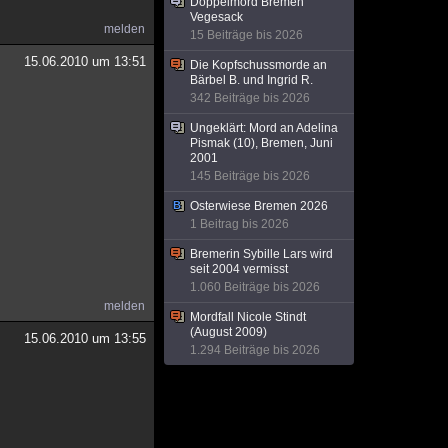
Doppelmord Bremen
Vegesack
melden
15 Beiträge bis 2026
15.06.2010 um 13:51
Die Kopfschussmorde an
Bärbel B. und Ingrid R.
342 Beiträge bis 2026
Ungeklärt: Mord an Adelina
Pismak (10), Bremen, Juni
2001
145 Beiträge bis 2026
Osterwiese Bremen 2026
1 Beitrag bis 2026
Bremerin Sybille Lars wird
seit 2004 vermisst
1.060 Beiträge bis 2026
melden
Mordfall Nicole Stindt
(August 2009)
15.06.2010 um 13:55
1.294 Beiträge bis 2026