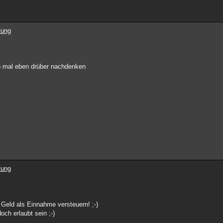
tung
ch mal eben drüber nachdenken
tung
Geld als Einnahme versteuern! ;-)
och erlaubt sein ;-)