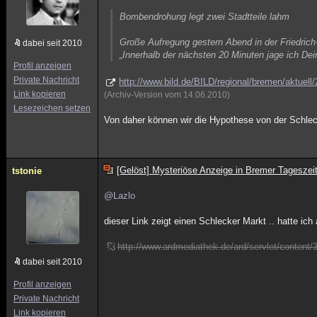
Bombendrohung legt zwei Stadtteile lahm
Große Aufregung gestern Abend in der Friedrich
dabei seit 2010
„Innerhalb der nächsten 20 Minuten jage ich Dei
Profil anzeigen
Private Nachricht
http://www.bild.de/BILD/regional/bremen/aktuell
Link kopieren
(Archiv-Version vom 14.06.2010)
Lesezeichen setzen
Von daher können wir die Hypothese von der Schlec
[Gelöst] Mysteriöse Anzeige in Bremer Tageszei
tstonie
@Lazlo
dieser Link zeigt einen Schlecker Markt .. hatte ic
http://www.ardmediathek.de/ard/servlet/conten
dabei seit 2010
Profil anzeigen
Private Nachricht
Link kopieren