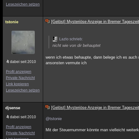
Lesezeichen setzen
[Gelöst] Mysteriöse Anzeige in Bremer Tageszei
tstonie
Lazlo schrieb:
nicht wie von dir behauptet
wenn ich etwas behaupte, dann belege ich es auch m
dabei seit 2010
ansonsten vermute ich
Profil anzeigen
Private Nachricht
Link kopieren
Lesezeichen setzen
[Gelöst] Mysteriöse Anzeige in Bremer Tageszei
djsense
dabei seit 2010
@tstonie
Profil anzeigen
Mit der Steuernummer könnte man vielleicht weite
Private Nachricht