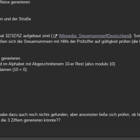
Weise generieren:
n und der Straße
at 3Z/3Z/5Z aufgebaut sind (
Wikipedia: Steuernummer#Deutschland
). So
 sich die Steuernummern mit Hilfe der Prüfziffer auf gültigkeit prüfen (die le
generieren.
d im Alphabet mit Abgeschnittenem 10-er Rest (also modulo 10)
Namen (10 = 0).
 habe dazu auch noch nichts gefunden, aber ansonsten ließe sich prüfen, ob h
ie 3 Ziffern generieren könnte??