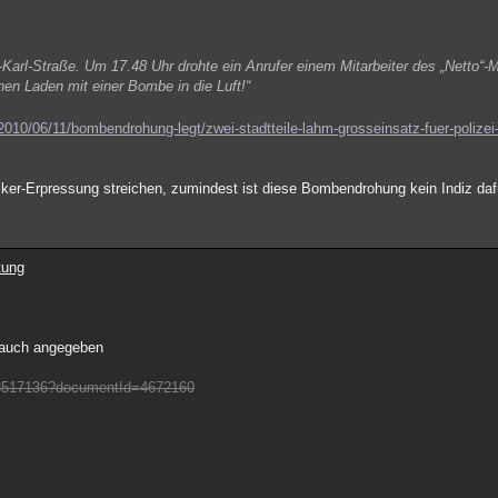
-Karl-Straße. Um 17.48 Uhr drohte ein Anrufer einem Mitarbeiter des „Netto“-
nen Laden mit einer Bombe in die Luft!“
/2010/06/11/bombendrohung-legt/zwei-stadtteile-lahm-grosseinsatz-fuer-polizei
ker-Erpressung streichen, zumindest ist diese Bombendrohung kein Indiz daf
tung
h auch angegeben
t/3517136?documentId=4672160