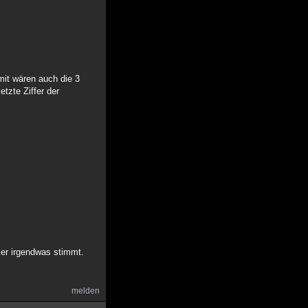
mit wären auch die 3
tzte Ziffer der
ier irgendwas stimmt.
melden