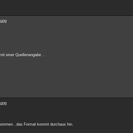
tung
it einer Quellenangabe ...
tung
rkommen...das Format kommt durchaus hin.