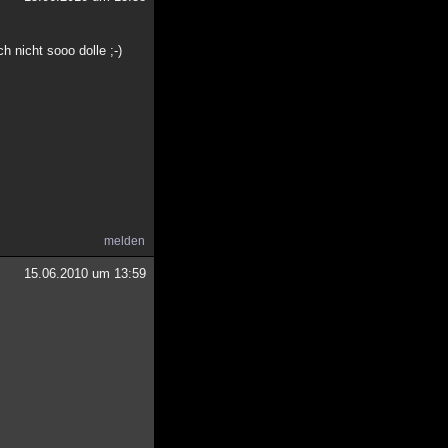
h nicht sooo dolle ;-)
melden
15.06.2010 um 13:59