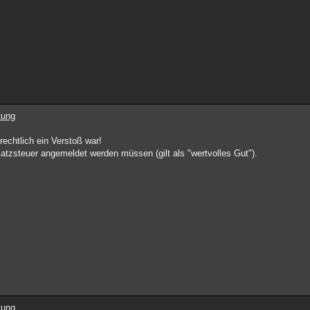
tung
echtlich ein Verstoß war!
tzsteuer angemeldet werden müssen (gilt als "wertvolles Gut").
tung