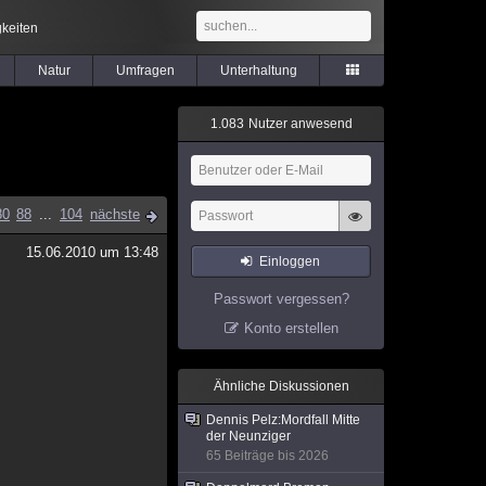
keiten
Natur
Umfragen
Unterhaltung
1
.
0
8
3
Nutzer anwesend
80
88
...
104
nächste
15.06.2010 um 13:48
Einloggen
Passwort vergessen?
Konto erstellen
Ähnliche Diskussionen
Dennis Pelz:Mordfall Mitte
der Neunziger
65 Beiträge bis 2026