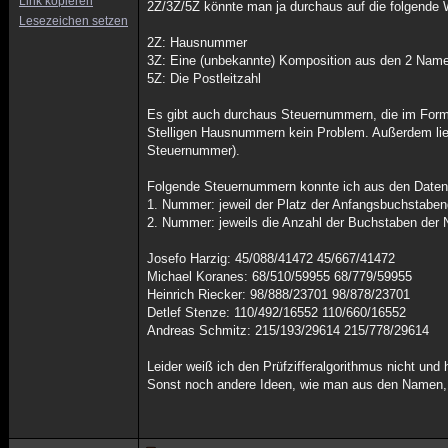
Link kopieren
2Z/3Z/5Z könnte man ja durchaus auf die folgende 
Lesezeichen setzen
2Z: Hausnummer
3Z: Eine (unbekannte) Komposition aus den 2 Name
5Z: Die Postleitzahl
Es gibt auch durchaus Steuernummern, die im Form
Stelligen Hausnummern kein Problem. Außerdem ließen
Steuernummer).
Folgende Steuernummern konnte ich aus den Daten 
1. Nummer: jeweil der Platz der Anfangsbuchstaben
2. Nummer: jeweils die Anzahl der Buchstaben der 
Josefo Harzig: 45/088/41472 45/667/41472
Michael Koranes: 68/510/59955 68/779/59955
Heinrich Riecker: 98/888/23701 98/878/23701
Detlef Stenze: 110/492/16552 110/660/16552
Andreas Schmitz: 215/193/29614 215/778/29614
Leider weiß ich den Prüfzifferalgorithmus nicht und
Sonst noch andere Ideen, wie man aus den Namen, d