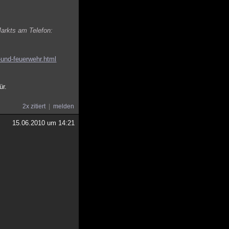
Markts am Telefon:
-und-feuerwehr.html
ür.
2x zitiert
melden
15.06.2010 um 14:21