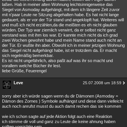
laßen. Hab in meiner alten Wohnung leichtsinnigerweise das
Siegel von Asmoday aufgehängt, mit dem ich längere Zeit zuvor
mit n'paar Leute ne Sitzung abgehalten habe. Es hat nicht lange
gedauert, als er vor der Tür stand und angeklopft hat. Weiteres will
und muß ich nicht erzählen,da die meißten es eh nicht glauben
würden. Der Typ war ziemlich verwirrt, da er selbst nicht ganz
verstand was mit ihm los war. Er kannte mich nicht da ich grad
zwei Wochen gewohnt habe und mein Name stand auch nicht an
der Tür. Er wußte ihn aber. Obwohl ich in meiner jetzigen Wohnung
das Siegel nicht aufgehängt habe, ist er trotzdem da. Er macht
sich regelmäßig bemerkbar.
Es ist nicht ungefährlich, also paßt auf was ihr so macht und
vorallem welche Bücher ihr lest.
liebe Grüße, Feuerengel
Leve
25.07.2008 um 18:59
sorry aber ich würde sagen wenn du dir Dämonen (Asmoday =
Dämon des Zornes ) Symbole aufhängst und diese dann vielleicht
auch noch anrufst musst du auch damit rechen das sie kommen
wie ich schon sagte auf jede Aktion folgt auch eine Reaktion
ich stimme dir voll und ganz zu Leute die keine ahnung haben
sollten vorsichtig sein