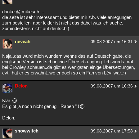
Besucht
Teilgenommen
Alle
Neue
Geschlossen
danke @ mikesch....
die seite ist sehr interessant und bietet mir z.b. viele anregungen
Lesenswert
Schlüsselwörter
zum bestellen, aber leider ist nicht das dabei was ich suche,
zumindestens nicht auf deutsch;)
neveah
09.08.2007 um 16:31
Naja..das würd mich wundern wenns das auf Deutsch gäbe, die
englische Version ist schon eine Übersetzungung..Ich würds mal
bei Crowley schauen..da gibt es wenigsten einige Übersetzungen,
evtl. hat er es erwähnt..wo er doch so ein Fan von Lévi war..;)
Delon
09.08.2007 um 16:36
Klar
Es gibt ja noch nicht genug " Raben " !
Delon.
snowwitch
09.08.2007 um 17:58