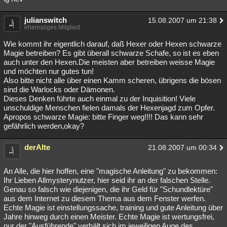
julianswitch
15.08.2007 um 21:38
ehemaliges Mitglied
Wie kommt ihr eigentlich darauf, daß Hexer oder Hexen schwarze
Magie betreiben? Es gibt überall schwarze Schafe, so ist es eben
auch unter den Hexen.Die meisten aber betreiben weisse Magie
und möchten nur gutes tun!
Also bitte nicht alle über einen Kamm scheren, übrigens die bösen
sind die Warlocks oder Dämonen.
Dieses Denken führte auch einmal zu der Inquisition! Viele
unschuldige Menschen fielen damals der Hexenjagd zum Opfer.
Apropos schwarze Magie: bitte Finger weg!!!! Das kann sehr
gefährlich werden,okay?
derAlte
21.08.2007 um 00:34
An Alle, die hier hoffen, eine "magische Anleitung" zu bekommen:
Ihr Lieben Allmysterynutzer, hier seid ihr an der falschen Stelle.
Genau so falsch wie diejenigen, die ihr Geld für "Schundlektüre"
aus dem Internet zu diesem Thema aus dem Fenster werfen.
Echte Magie ist einstellungssache, training und gute Anleitung über
Jahre hinweg durch einen Meister. Echte Magie ist wertungsfrei,
nur der "Ausführende" verhält sich im jeweiligen Auge des