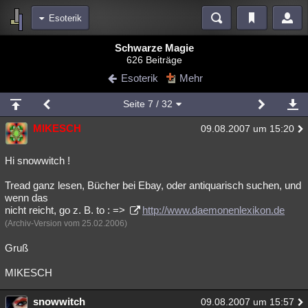
Esoterik
Bereiche
Schwarze Magie
626 Beiträge
Echtzeit
Diskussionen
Blogs
Videos
Statistiken
Esoterik
Mehr
Chat
Wiki
Neuigkeiten
3
Seite
7
/ 32
meine Rubriken
MIKESCH
09.08.2007 um 15:20
Menschen
Wissenschaft
Politik
Mystery
Kriminalfälle
Spiritualität
Verschwörungen
Technologie
Ufologie
Hi snowwitch !
Tread ganz lesen, Bücher bei Ebay, oder antiquarisch suchen, und
Natur
Umfragen
Unterhaltung
wenn das
weitere Rubriken
nicht reicht, go z. B. to : =>
http://www.daemonenlexikon.de
(Archiv-Version vom 25.02.2006)
Philosophie
Träume
Orte
Esoterik
Literatur
Gruß
Astronomie
Helpdesk
Gruppen
Gaming
Filme
MIKESCH
Musik
Clash
Verbesserungen
Allmystery
English
snowwitch
Übersichten
09.08.2007 um 15:57