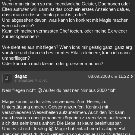
Wenn man einfach so mal irgendwelche Geister, Daemonen oder
Elfen aufrufen will, dann ist das doch ein erstes Anzeichen dafuer,
dass man ein bissel freakig drauf ist, oder?
Und abgesehen davon, was kann ich konkret mit Magie machen,
wenn ich wollte?
Kann ich meinen verhassten Chef toeten, oder meine Ex wieder
zurueckgewinnen?
Wie sieht es aus mit fliegen? Wenn ichs mir geistig ganz, ganz arg
vorstelle und dann ein bestimmtes Rital zelebriere, kann ich dann
umherfliegen?
Oder kann ich mich kleiner oder groesser machen?
dagaz
08.09.2008 um 11:22
ehemaliges Mitglied
Nein fliegen nicht
Außer du hast nen Nimbus 2000 *lol*
Magie kannst du für alles verwenden. Zum Heilen, zur
Unterstützung anderer. Geister anzurufen, Kontakt mit
verschiedenen Wesenheiten aufzunehmen. Auch den Tot kann
man bewirken ohne jemanden körperich zu verletzen, auch wenn
sich das sehr krass anhört. Die Liebe ist kaum beeinflussbar.
Und es ist nicht freakig
Magie hat einfach nen freakigen Ruf
aber das siehst du doch keinem an ob er das ausübt. Würdest du