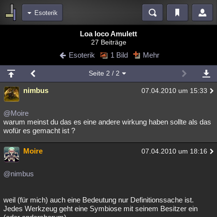
Esoterik
Bereiche
Loa loco Amulett
27 Beiträge
Echtzeit
Diskussionen
Blogs
Videos
Statistiken
Esoterik
1 Bild
Mehr
Chat
Wiki
Neuigkeiten
2
Seite
2
/ 2
meine Rubriken
nimbus
07.04.2010 um 15:33
Menschen
Wissenschaft
Politik
Mystery
Kriminalfälle
Spiritualität
Verschwörungen
Technologie
Ufologie
@Moire
warum meinst du das es eine andere wirkung haben sollte als das
wofür es gemacht ist ?
Natur
Umfragen
Unterhaltung
weitere Rubriken
Moire
07.04.2010 um 18:16
Philosophie
Träume
Orte
Esoterik
Literatur
@nimbus
Astronomie
Helpdesk
Gruppen
Gaming
Filme
Musik
Clash
Verbesserungen
Allmystery
English
weil (für mich) auch eine Bedeutung nur Definitionssache ist.
Jedes Werkzeug geht eine Symbiose mit seinem Besitzer ein
Übersichten