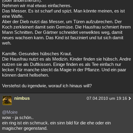
(oder andersherum).
Nehmen wir mal etwas einfacheres.
Besucht
Teilgenommen
Alle
Neue
Geschlossen
Das Messer. Es ist scharf und spizt. Man könnte meinen, es ist
eine Waffe.
Lesenswert
Schlüsselwörter
Aber der Dieb nutzt das Messer, um Türen aufzubrechen. Der
Koch zerkleinert damit sein Gemüse. Die Hausfrau schmiert ihrem
Mann Schnitten. Der Gärtner schneidet verwelktes weg, damit
neues wachsen kann. Das Kind ist fasziniert und tut sich damit
weh.
Kamille. Gesundes hübsches Kraut.
Die Hausfrau nutzt es als Medizin. Kinder finden sie hübsch. Andre
nutzen sie als Duftkissen. Einige finden es als Tee einfach nur
lecker. Für manche steckt da Magie in der Pflanze. Und ein paar
können damit hellsehen.
Verstehst du irgendwie, worauf ich hinaus will?
nimbus
07.04.2010 um 19:16
@Moire
wow - ja schön..
ein ring ist ein schmuck. ein sinn bild für die ehe oder ein
magischer gegenstand.