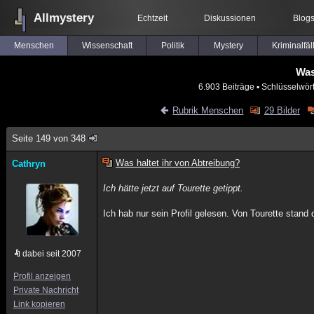
Allmystery
Echtzeit
Diskussionen
Blog
Menschen
Wissenschaft
Politik
Mystery
Kriminalfäl
Was
6.903 Beiträge
▪ Schlüsselwör
Rubrik Menschen
29 Bilder
Seite 149 von 348
Was haltet ihr von Abtreibung?
Cathryn
Ich hätte jetzt auf Tourette getippt.
Ich hab nur sein Profil gelesen. Von Tourette stand 
dabei seit 2007
Profil anzeigen
Private Nachricht
Link kopieren