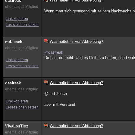
Was haltet ihr von Abtreibung?
dasfreak
ehemaliges Mitglied
Wenn man sich genügend mit seinem Nachwuchs befa
Link kopieren
Lesezeichen setzen
Was haltet ihr von Abtreibung?
md.teach
ehemaliges Mitglied
@dasfreak
Da hast du recht. Und es bleibt zu hoffen, das Deut
Link kopieren
Lesezeichen setzen
Was haltet ihr von Abtreibung?
dasfreak
ehemaliges Mitglied
@ md .teach
Link kopieren
aber mit Verstand
Lesezeichen setzen
Was haltet ihr von Abtreibung?
VivaLosTioz
ehemaliges Mitglied