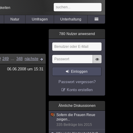
keiten
Natur
Umfragen
Unterhaltung
7
8
0
Nutzer anwesend
9
249
...
348
nächste
06.06.2008 um 15:31
Einloggen
Passwort vergessen?
Konto erstellen
Ähnliche Diskussionen
Sofern die Frauen Reue
zeigen...
335 Beiträge bis 2015