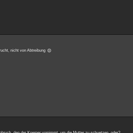
rucht, nicht von Abtreibung
abbruch, den der Koerper vornimmt, um die Mutter zu schuetzen, oder?