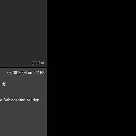
melden
06.06.2008 um 22:52
t
ne Behinderung bei den