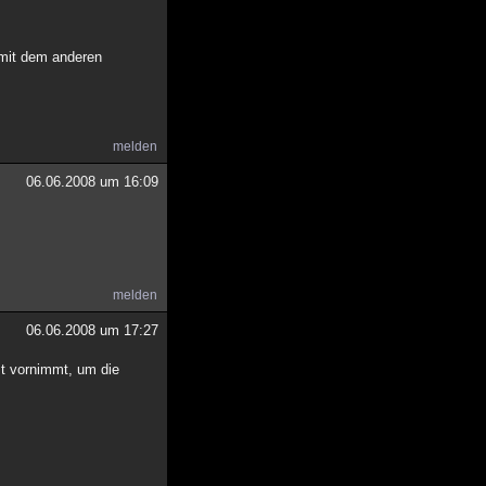
 mit dem anderen
melden
06.06.2008 um 16:09
melden
06.06.2008 um 17:27
st vornimmt, um die