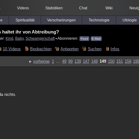
s
Videos
Statistiken
Chat
Wiki
Neuig
le
Spiritualität
Verschwörungen
Technologie
Ufologie
 haltet ihr von Abtreibung?
ter:
Kind
,
Baby
,
Schwangerschaft
▪ Abonnieren:
Feed
E-Mail
10 Videos
Beobachten
Antworten
Suchen
Infos
vorherige
1
...
49
99
139
147
148
149
150
151
159
19
da nichts.