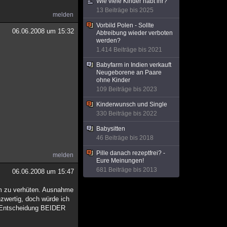
Wie viele Kinder habt ihr?
13 Beiträge bis 2025
melden
Vorbild Polen - Sollte
06.06.2008 um 15:32
Abtreibung wieder verboten
werden?
1.414 Beiträge bis 2021
Babyfarm in Indien verkauft
Neugeborene an Paare
ohne Kinder
109 Beiträge bis 2023
Kinderwunsch und Single
330 Beiträge bis 2022
Babysitten
46 Beiträge bis 2018
Pille danach rezeptfrei? -
melden
Eure Meinungen!
681 Beiträge bis 2013
06.06.2008 um 15:47
 um zu verhüten. Ausnahme
zwertig, doch würde ich
ie Entscheidung BEIDER