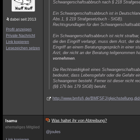
Schwangerschaftsabbruch nach § 218 Strafges
Ein Schwangerschaftsabbruch ist in Deutschland 
Abs.1, § 219 Strafgesetzbuch - StGB).
dabei seit 2013
Rechtsgrundlagen für den Schwangerschaftsab
Profil anzeigen
Private Nachricht
Ein Schwangerschaftsabbruch ist nicht strafbar
die den Eingriff verlangt, muss dem Arzt, der d
Link kopieren
Eingriff an einem Beratungsgespräch in einer 
Lesezeichen setzen
Arzt, der nicht an der Beratung teilgenommen 
vornehmen
.
Die Rechtswidrigkeit eines Schwangerschaftsabb
bedeutet, dass Lebensgefahr oder die Gefahr e
Schwangeren besteht. Ferner ist dieser nicht re
(§§ 176 bis 179 StGB) beruht.
http://www.bmfsfj.de/BMFSFJ/gleichstellung,di
Was haltet ihr von Abtreibung?
Isamu
ehemaliges Mitglied
@joules
Link kopieren