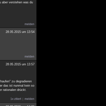
du aber verstehen was du
melden
28.05.2015 um 13:54
melden
28.05.2015 um 13:57
lhaufen" zu degradieren
er das ist nunmal kein so
 rationalen drückt.
1x zitiert
melden