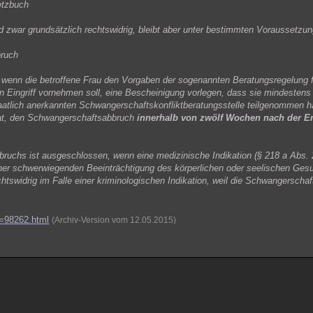
etzbuch
zwar grundsätzlich rechtswidrig, bleibt aber unter bestimmten Voraussetzung
bruch
, wenn die betroffene Frau den Vorgaben der sogenannten Beratungsregelung 
en Eingriff vornehmen soll, eine Bescheinigung vorlegen, dass sie mindestens
staatlich anerkannten Schwangerschaftskonfliktberatungsstelle teilgenommen
hat, den Schwangerschaftsabbruch
innerhalb von zwölf Wochen nach der 
ruchs ist ausgeschlossen, wenn eine medizinische Indikation (§ 218 a Abs. 
iner schwerwiegenden Beeinträchtigung des körperlichen oder seelischen Ges
chtswidrig im Falle einer kriminologischen Indikation, weil die Schwangerschaf
d=98262.html
(Archiv-Version vom 12.05.2015)