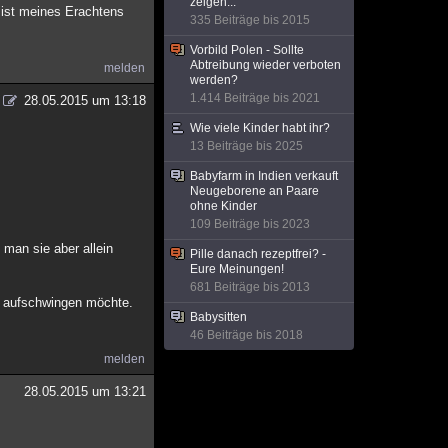
zeigen...
 ist meines Erachtens
335 Beiträge bis 2015
Vorbild Polen - Sollte
Abtreibung wieder verboten
melden
werden?
1.414 Beiträge bis 2021
28.05.2015 um 13:18
Wie viele Kinder habt ihr?
13 Beiträge bis 2025
Babyfarm in Indien verkauft
Neugeborene an Paare
ohne Kinder
109 Beiträge bis 2023
 man sie aber allein
Pille danach rezeptfrei? -
Eure Meinungen!
681 Beiträge bis 2013
re aufschwingen möchte.
Babysitten
46 Beiträge bis 2018
melden
28.05.2015 um 13:21