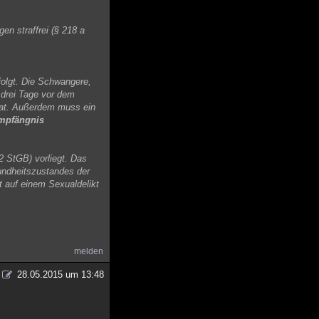
en straffrei (§ 218 a
folgt. Die Schwangere,
 drei Tage vor dem
 hat. Außerdem muss ein
Empfängnis
2 StGB) vorliegt. Das
undheitszustandes der
t auf einem Sexualdelikt
melden
28.05.2015 um 13:48