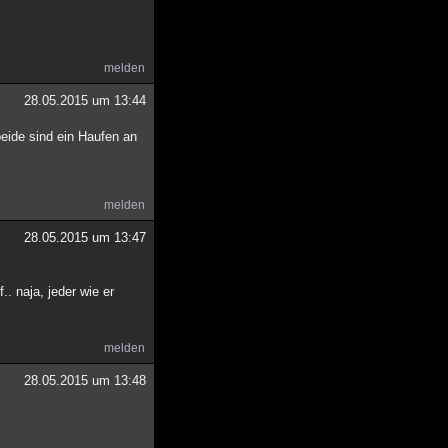
melden
28.05.2015 um 13:44
eide sind ein Haufen an
melden
28.05.2015 um 13:47
. naja, jeder wie er
melden
28.05.2015 um 13:48