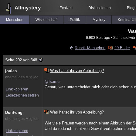
Allmystery
Echtzeit
Diskussionen
Blog
Menschen
Wissenschaft
Politik
Mystery
Kriminalfäl
Was
6.903 Beiträge
▪ Schlüsselwör
Rubrik Menschen
29 Bilder
Seite 202 von 348
Was haltet ihr von Abtreibung?
joules
ehemaliges Mitglied
@Isamu
Genau, was unterscheidet mich oder dich schon auch 
Link kopieren
Lesezeichen setzen
Was haltet ihr von Abtreibung?
DonFungi
ehemaliges Mitglied
Wie viele Frauen werden nach einem Abbruch der S
Und da rede ich nicht von Gewalltverbrechen sonde
Link kopieren