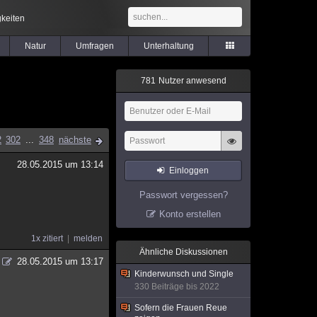
keiten
Natur
Umfragen
Unterhaltung
7
8
1
Nutzer anwesend
2
302
...
348
nächste
28.05.2015 um 13:14
Einloggen
Passwort vergessen?
Konto erstellen
1x zitiert
melden
Ähnliche Diskussionen
28.05.2015 um 13:17
Kinderwunsch und Single
330 Beiträge bis 2022
Sofern die Frauen Reue