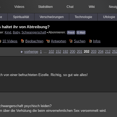
s
Videos
Statistiken
Chat
Wiki
Neuig
le
Spiritualität
Verschwörungen
Technologie
Ufologie
 haltet ihr von Abtreibung?
ter:
Kind
,
Baby
,
Schwangerschaft
▪ Abonnieren:
Feed
E-Mail
10 Videos
Beobachten
Antworten
Suchen
Infos
vorherige
1
...
102
152
192
200
201
202
203
204
212
25
von einer befruchteten Eizelle. Richtig, so gut wie alles!
chwangerschaft psychisch leiden?
rn über die Verhütung die beim einvernehmlichen Sex versemmelt wird.