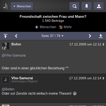
Menschen
Bereiche
Freundschaft zwischen Frau und Mann?
1.560 Beiträge
Echtzeit
Diskussionen
Blogs
Videos
Statistiken
Menschen
Mehr
Chat
Wiki
Neuigkeiten
2
Seite
37
/ 78
meine Rubriken
Befen
17.12.2009 um 12:11
Menschen
Wissenschaft
Politik
Mystery
Kriminalfälle
Spiritualität
Verschwörungen
Technologie
Ufologie
@Vho-Samurai
Natur
Umfragen
Unterhaltung
Oder sind in einer glücklichen Beziehung ^^
weitere Rubriken
Vho-Samurai
Philosophie
Träume
Orte
Esoterik
17.12.2009 um 12:14
Literatur
ehemaliges Mitglied
Astronomie
Helpdesk
Gruppen
Gaming
Filme
@Befen
Oder so! Zerstör nicht einfach meine Thesen!
Musik
Clash
Verbesserungen
Allmystery
English
Übersichten