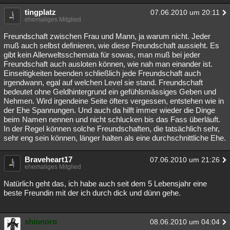
tingplatz
07.06.2010 um 20:11
ehemaliges Mitglied
Freundschaft zwischen Frau und Mann, ja warum nicht. Jeder
muß auch selbst definieren, wie diese Freundschaft aussieht. Es
gibt kein Allerweltsschemata für sowas, man muß bei jeder
Freundschaft auch ausloten können, wie nah man einander ist.
Einseitigkeiten beenden schließlich jede Freundschaft auch
irgendwann, egal auf welchen Level sie stand. Freundschaft
bedeutet ohne Geldhintergrund ein gefühlsmässiges Geben und
Nehmen. Wird irgendeine Seite öfters vergessen, entstehen wie in
der Ehe Spannungen. Und auch da hilft immer wieder die Dinge
beim Namen nennen und nicht schlucken bis das Fass überläuft.
In der Regel können solche Freundschaften, die tatsächlich sehr,
sehr eng sein können, länger halten als eine durchschnittliche Ehe.
Braveheart17
07.06.2010 um 21:26
ehemaliges Mitglied
Natürlich geht das, ich habe auch seit dem 5 Lebensjahr eine
beste Freundin mit der ich durch dick und dünn gehe.
shionoro
08.06.2010 um 04:04