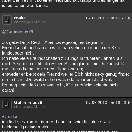
Aber wenn es mit so einer Freundschaft klappt und es länger hält
ist es schon was feines...
roska
07.06.2010 um 16:20
ehemaliges Mitglied
@Gallimimus78
Jo, gebe Dir ja Recht. Aber....wie gesagt es beginnt mit
Freundschaft und danach wird man sehen ob man in der Kiste
landet oder nicht.
Ich hatte viele Freundschaften zu Jungs in früheren Jahren, als
mich Sex noch nicht interessierte! Und glaube mir, Du kannst 10
mal Freundschaft mit einem Typen wollen;
entweder er bleibt dein Freund weil er Dich nicht sexy genug findet
um mit Dir ...Du weißt schon was oder aber er ist schwul.
Es mag sein, daß es sowas gibt, ICH persönlich glaube nicht
daran!
Gallimimus78
07.06.2010 um 16:23
ehemaliges Mitglied
@roska
ich finde, es kommt immer darauf an, wie die Interessen
beiderseitig gelagert sind.