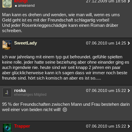
krungt
27.12.2009 um 18:58
anwesend
Besucht
Teilgenommen
Alle
Neue
Geschlossen
Man kann es drehen und wenden, wie man will, wenn es ums
Lesenswert
Schlüsselwörter
Geld geht ist es mit der Freundschaft schlagartig vorbei!
Und jeder Rosenkrieggeschädigte kann einen Roman drüber
schreiben.
SweetLady
07.06.2010 um 14:25
ich war jahrelang mit einem typ gut befreundet. gefühle spielten
keine rolle. jeder hatte seine beziehung aber ohne einander ging es
auch irgendwie nie. heute sind wir seit knapp 2 jahren ein paar
aber glücklicherweise kann ich sagen dass wir immer noch beste
freunde sind. hört sich komisch an aber es ist so.....
roska
07.06.2010 um 15:22
ehemaliges Mitglied
95 % der Freundschaften zwischen Mann und Frau bestehen darin
weil einer von beiden nicht will!
Trapper
07.06.2010 um 15:22