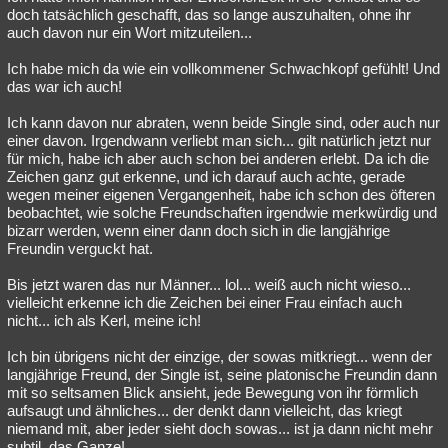
doch tatsächlich geschafft, das so lange auszuhalten, ohne ihr
auch davon nur ein Wort mitzuteilen...
Ich habe mich da wie ein vollkommener Schwachkopf gefühlt! Und
das war ich auch!
Ich kann davon nur abraten, wenn beide Single sind, oder auch nur
einer davon. Irgendwann verliebt man sich... gilt natürlich jetzt nur
für mich, habe ich aber auch schon bei anderen erlebt. Da ich die
Zeichen ganz gut erkenne, und ich darauf auch achte, gerade
wegen meiner eigenen Vergangenheit, habe ich schon des öfteren
beobachtet, wie solche Freundschaften irgendwie merkwürdig und
bizarr werden, wenn einer dann doch sich in die langjährige
Freundin verguckt hat.
Bis jetzt waren das nur Männer... lol... weiß auch nicht wieso...
vielleicht erkenne ich die Zeichen bei einer Frau einfach auch
nicht... ich als Kerl, meine ich!
Ich bin übrigens nicht der einzige, der sowas mitkriegt... wenn der
langjährige Freund, der Single ist, seine platonische Freundin dann
mit so seltsamen Blick ansieht, jede Bewegung von ihr förmlich
aufsaugt und ähnliches... der denkt dann vielleicht, das kriegt
niemand mit, aber jeder sieht doch sowas... ist ja dann nicht mehr
subtil, das Ganze!