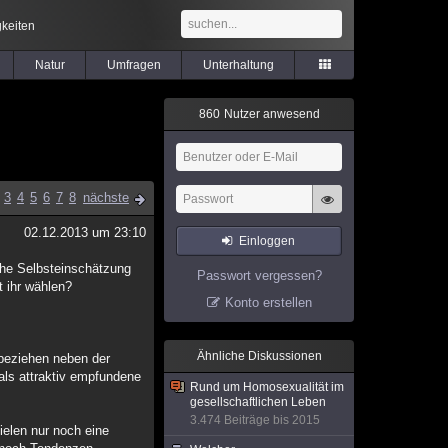
keiten
Natur
Umfragen
Unterhaltung
8
6
0
Nutzer anwesend
3
4
5
6
7
8
nächste
02.12.2013 um 23:10
Einloggen
che Selbsteinschätzung
Passwort vergessen?
t ihr wählen?
Konto erstellen
Ähnliche Diskussionen
 beziehen neben der
als attraktiv empfundene
Rund um Homosexualität im
gesellschaftlichen Leben
3.474 Beiträge bis 2015
ielen nur noch eine