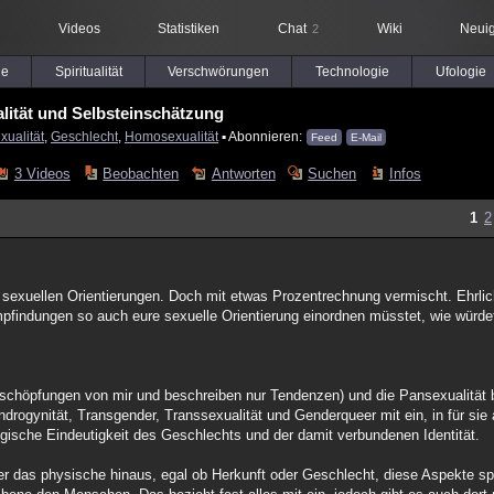
Videos
Statistiken
Chat
Wiki
Neuig
2
le
Spiritualität
Verschwörungen
Technologie
Ufologie
lität und Selbsteinschätzung
xualität
,
Geschlecht
,
Homosexualität
▪ Abonnieren:
Feed
E-Mail
3 Videos
Beobachten
Antworten
Suchen
Infos
1
2
r sexuellen Orientierungen. Doch mit etwas Prozentrechnung vermischt. Ehrli
pfindungen so auch eure sexuelle Orientierung einordnen müsstet, wie würde
uschöpfungen von mir und beschreiben nur Tendenzen) und die Pansexualität
rogynität, Transgender, Transsexualität und Genderqueer mit ein, in für sie 
ogische Eindeutigkeit des Geschlechts und der damit verbundenen Identität.
r das physische hinaus, egal ob Herkunft oder Geschlecht, diese Aspekte sp