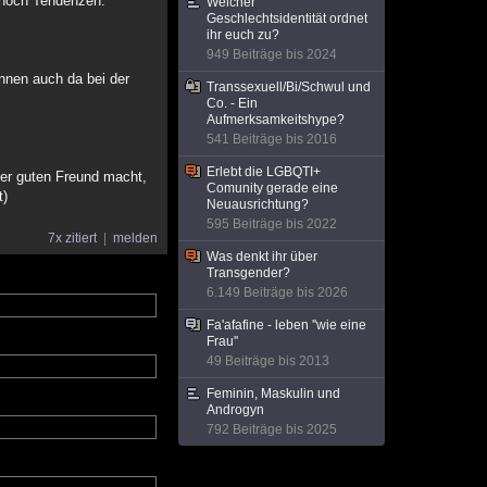
t noch Tendenzen.
Welcher
Geschlechtsidentität ordnet
ihr euch zu?
949 Beiträge bis 2024
önnen auch da bei der
Transsexuell/Bi/Schwul und
Co. - Ein
Aufmerksamkeitshype?
541 Beiträge bis 2016
Erlebt die LGBQTI+
der guten Freund macht,
Comunity gerade eine
t)
Neuausrichtung?
595 Beiträge bis 2022
7x zitiert
melden
Was denkt ihr über
Transgender?
6.149 Beiträge bis 2026
Fa'afafine - leben ''wie eine
Frau''
49 Beiträge bis 2013
Feminin, Maskulin und
Androgyn
792 Beiträge bis 2025