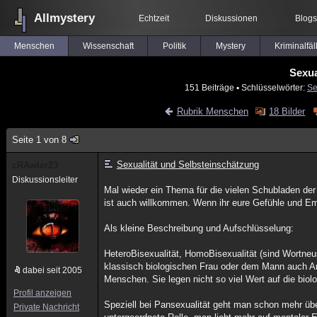
Allmystery
Echtzeit
Diskussionen
Blogs
Menschen
Wissenschaft
Politik
Mystery
Kriminalfäl
Sexua
151 Beiträge
▪ Schlüsselwörter:
Se
Rubrik Menschen
18 Bilder
Seite 1 von 8
Sexualität und Selbsteinschätzung
cRAwler23
Diskussionsleiter
Mal wieder ein Thema für die vielen Schubladen de
ist auch willkommen. Wenn ihr eure Gefühle und Em
Als kleine Beschreibung und Aufschlüsselung:
HeteroBisexualität, HomoBisexualität (sind Wortne
klassisch biologischen Frau oder dem Mann auch And
dabei seit 2005
Menschen. Sie legen nicht so viel Wert auf die biol
Profil anzeigen
Speziell bei Pansexualität geht man schon mehr übe
Private Nachricht