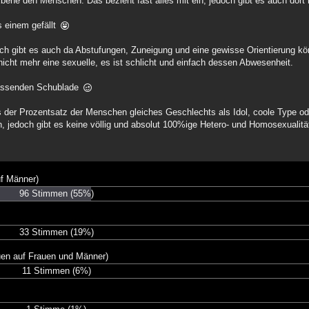
Ebene den Menschen. Das bezieht fast alles mit ein, jedoch gibt es auch dor
s einem gefällt
doch gibt es auch da Abstufungen, Zuneigung und eine gewisse Orientierung k
nicht mehr eine sexuelle, es ist schlicht und einfach dessen Abwesenheit.
passenden Schublade
ls der Prozentsatz der Menschen gleiches Geschlechts als Idol, coole Type o
n, jedoch gibt es keine völlig und absolut 100%ige Hetero- und Homosexualitä
f Männer)
96 Stimmen
(55%)
33 Stimmen
(19%)
en auf Frauen und Männer)
11 Stimmen
(6%)