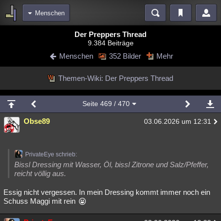
Menschen
Bereiche
Der Preppers Thread
9.384 Beiträge
Echtzeit
Diskussionen
Blogs
Videos
Statistiken
Menschen
352 Bilder
Mehr
Chat
Wiki
Neuigkeiten
2
Themen-Wiki: Der Preppers Thread
meine Rubriken
Menschen
Wissenschaft
Politik
Mystery
Kriminalfälle
Seite
469
/ 470
Spiritualität
Verschwörungen
Technologie
Ufologie
Obse89
03.06.2026 um 12:31
Natur
Umfragen
Unterhaltung
weitere Rubriken
PrivateEye schrieb:
Philosophie
Träume
Orte
Esoterik
Literatur
Bissl Dressing mit Wasser, Öl, bissl Zitrone und Salz/Pfeffer,
reicht völlig aus.
Astronomie
Helpdesk
Gruppen
Gaming
Filme
Essig nicht vergessen. In mein Dressing kommt immer noch ein
Schuss Maggi mit rein
Musik
Clash
Verbesserungen
Allmystery
English
Übersichten