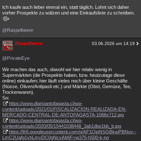
Ich kaufe auch lieber einmal ein, statt täglich. Lohnt sich daher
vorher Prospekte zu wälzen und eine Einkaufsliste zu schreiben.
@Raspelbeere
Raspelbeere
03.06.2026 um 14:19
@PrivateEye
Wir machen das auch, obwohl wir hier relativ wenig in
Supermärkten (die Prospekte haben, bzw. heutzutage diese
online) einkaufen; hier läuft vieles noch über kleine Geschäfte
(Nüsse, Oliven/Antipasti etc.) und Märkte (Obst, Gemüse, Tee,
Trockenwaren).
So:
https://www.diarioantofagasta.cl/wp-
content/uploads/2021/01/FISCALIZACION-REALIZADA-EN-
MERCADO-CENTRAL-DE-ANTOFAGASTA-1068x712.jpg
https://www.diarioantofagasta.cl/wp-
content/uploads/2020/05/15441038448_3ab1dbe1bb_b.jpg
https://lh5.googleusercontent.com/p/AF1QipNSGBkwPBNuy--
LmC2Uafg1yhLmyDC0gNcvAMiF=w375-h500-k-no