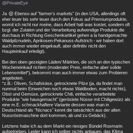
@PrivateEye
Ja
Ebenso auf "farmer's markets" (in den USA, allerdings oft
eher teuer bis sehr teuer durch den Fokus auf Premiumprodukte,
womit ich nicht nur meine, dass Arbeit halt was kostet, sondern oft
bzgl. der Zutaten und der Verarbeitung aufwendige Produkte die
durchaus in Richtung Geschenkartikel gehen a la handgemachte
Waldpilznudeln, Aprikosen-Pekanuss-Aufstrich - wir haben dort
auch immer wieder eingekauft, aber definitiv nicht den
Haupteinkauf erledigt).
Bei den oben gezeigten Läden/ Märkten, die sich an den typischen
Wocheneinkauf richten (moderater Preis, einfache aber solide
Lebensmittel*), bekommt man auch immer etwas zum Probieren
angeboten.
*z.B.: Oliven, Schafskäse, getrocknete Pilze (ja, da findet man
nunmal beim Einweichen noch etwas Waldboden, macht nichts),
Obst und Gemüse, getrocknete Chili, einfache verarbeitete
Produkte "wie hausgemacht" (geröstete Nüsse mit Chiligewürz als
eine m.E. schmackhaftere Variante dessen was man in
Deutschland als "Nicnacs" kennt die tatsächlich aus der alten
Nussröstmaschine dort kommen, ab und zu Gebäck).
Letztens habe ich au dem Markt ein riesiges Bündel Rosmarin
aufgetrieben. Leider kann ich selber nichts anbauen, das Klima