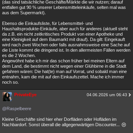
(das sind tatsächliche Geschäfte/Märkte die wir nutzen; darauf
entfallen gut 90 % unserer Lebensmitteleinkäufe, selten mal was
aus dem Supermarkt).
Ebenso die Einkaufsliste, für Lebensmittel- und
Haushaltsprodukte-Einkäufe, aber auch für anderes (aktuell steht
da z.B. ein nicht zeitkritisches Produkt von einer Apotheke und
eine Kleinigkeit auf dem Baumarkt mit drauf). Da gilt: Eingekauft
wird nach zwei Wochen oder falls ausnahmsweise eine Sache auf
die Liste kommt die dringend ist. In den allermeisten Fällen werden
es die 2 Wochen.
Angewöhnt habe ich mir das schon früher bei meinen Eltern auf
dem Land, die bestimmt nicht wegen einer Glühbirne in die Stadt
gefahren wären: Die hat(te) man auf Vorrat, und sobald man eine
entnahm, kam die mit auf den Einkaufszettel. Mache ich immer
noch so.
PrivateEye
04.06.2026 um 06:43
@Raspelbeere
Kleine Geschäfte sind hier eher Dorfläden oder Hofläden im
Nachbardorf. Sonst überall die allgegenwärtigen Discounter...