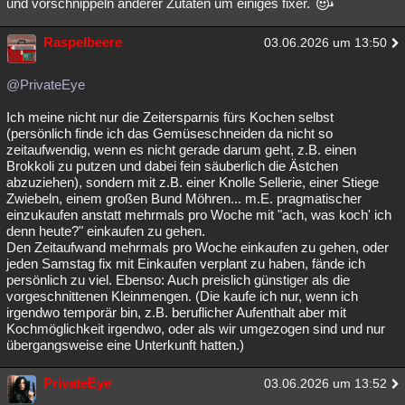
und vorschnippeln anderer Zutaten um einiges fixer.
Raspelbeere
03.06.2026 um 13:50
@PrivateEye
Ich meine nicht nur die Zeitersparnis fürs Kochen selbst
(persönlich finde ich das Gemüseschneiden da nicht so
zeitaufwendig, wenn es nicht gerade darum geht, z.B. einen
Brokkoli zu putzen und dabei fein säuberlich die Ästchen
abzuziehen), sondern mit z.B. einer Knolle Sellerie, einer Stiege
Zwiebeln, einem großen Bund Möhren... m.E. pragmatischer
einzukaufen anstatt mehrmals pro Woche mit "ach, was koch' ich
denn heute?" einkaufen zu gehen.
Den Zeitaufwand mehrmals pro Woche einkaufen zu gehen, oder
jeden Samstag fix mit Einkaufen verplant zu haben, fände ich
persönlich zu viel. Ebenso: Auch preislich günstiger als die
vorgeschnittenen Kleinmengen. (Die kaufe ich nur, wenn ich
irgendwo temporär bin, z.B. beruflicher Aufenthalt aber mit
Kochmöglichkeit irgendwo, oder als wir umgezogen sind und nur
übergangsweise eine Unterkunft hatten.)
PrivateEye
03.06.2026 um 13:52