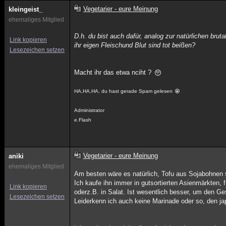
Vegetarier - eure Meinung
kleingeist_
ehemaliges Mitglied
D.h. du bist auch dafür, analog zur natürlichen br
Link kopieren
ihr eigen Fleischund Blut sind tot beißen?
Lesezeichen setzen
Macht ihr das etwa nciht ?
HA,HA,HA, du hast gerade Spam gelesen
Administrator
e.Flash
Vegetarier - eure Meinung
aniki
ehemaliges Mitglied
Am besten wäre es natürlich, Tofu aus Sojabohnen s
Ich kaufe ihn immer in gutsortierten Asienmärkten,
Link kopieren
oderz.B. in Salat. Ist wesentlich besser, um den 
Lesezeichen setzen
Leiderkenn ich auch keine Marinade oder so, den jap