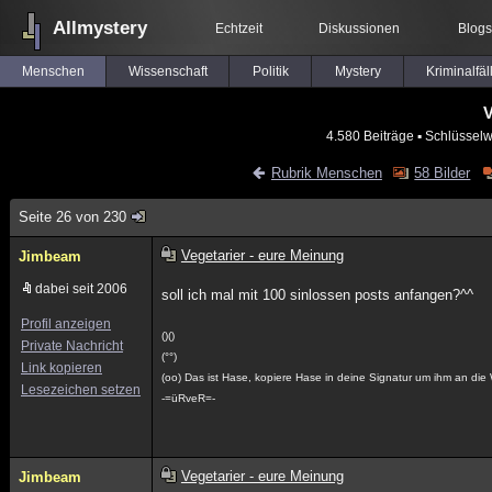
Allmystery
Echtzeit
Diskussionen
Blogs
Menschen
Wissenschaft
Politik
Mystery
Kriminalfäl
V
4.580 Beiträge
▪ Schlüsselw
Rubrik Menschen
58 Bilder
Seite 26 von 230
Vegetarier - eure Meinung
Jimbeam
dabei seit 2006
soll ich mal mit 100 sinlossen posts anfangen?^^
Profil anzeigen
()()
Private Nachricht
(°°)
Link kopieren
(oo) Das ist Hase, kopiere Hase in deine Signatur um ihm an die 
Lesezeichen setzen
-=üRveR=-
Vegetarier - eure Meinung
Jimbeam