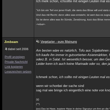
Ich merk schon, ichsollte mit einigen Leuten mal 
"Ich bin ein Teil von jener Kraft, die stets das Böse will und stets
Und das mit Recht; denn alles was entsteht, ist wert das es zug
So ist denn alles was ihr Sünde, Zerstörung, kurz das Böse nennt
-=ebai=-
Vegetarier - eure Meinung
Jimbeam
dabei seit 2006
Am besten wäre es natürlich, Tofu aus Sojabohnen s
Ich kaufe ihn immer in gutsortierten Asienmärkten,
Profil anzeigen
oderz.B. in Salat. Ist wesentlich besser, um den 
Private Nachricht
Leider kenn ich auch keine Marinade oder so, den ja
Link kopieren
Lesezeichen setzen
Ichmerk schon, ich sollte mit einigen Leuten mal e
wenn wir schonbei der sache sind
sag mal wie bringe ich eingentlich eine note von kn
()()
(°°)
(oo) Das ist Hase, kopiere Hase in deine Signatur um ihm an die 