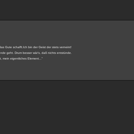
 das Gute schafft.Ich bin der Geist der stets verneint!
runde geht. Drum besser wär's, daß nichts entstünde.
, mein eigentliches Element..."