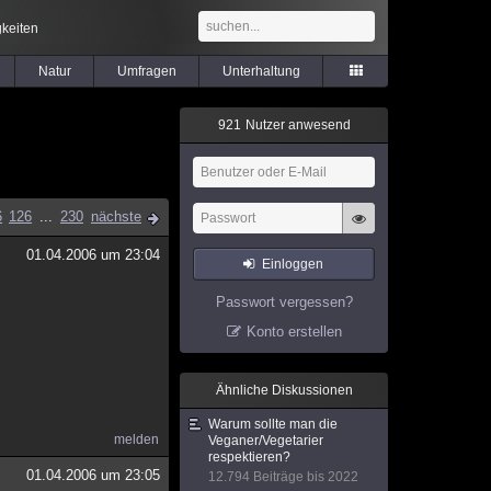
keiten
Natur
Umfragen
Unterhaltung
9
2
1
Nutzer anwesend
6
126
...
230
nächste
01.04.2006 um 23:04
Einloggen
Passwort vergessen?
Konto erstellen
Ähnliche Diskussionen
Warum sollte man die
melden
Veganer/Vegetarier
respektieren?
01.04.2006 um 23:05
12.794 Beiträge bis 2022