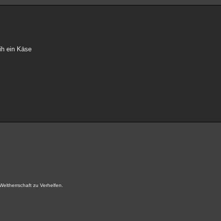
cih ein Käse
Weltherrschaft zu Verhelfen.