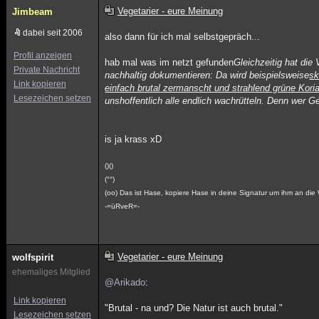
Vegetarier - eure Meinung
Jimbeam
dabei seit 2006
also dann für ich mal selbstgepräch...
Profil anzeigen
hab mal was im netzt gefunden
Gleichzeitig hat di
Private Nachricht
nachhaltig dokumentieren: Da wird beispielsweise
sk
Link kopieren
einfach brutal zermanscht und strahlend grüne Koria
Lesezeichen setzen
unshoffentlich alle endlich wachrütteln. Denn wer 
is ja krass xD
()()
(°°)
(oo) Das ist Hase, kopiere Hase in deine Signatur um ihm an die 
-=üRveR=-
Vegetarier - eure Meinung
wolfspirit
ehemaliges Mitglied
@Arikado
:
Link kopieren
"Brutal - na und? Die Natur ist auch brutal."
Lesezeichen setzen