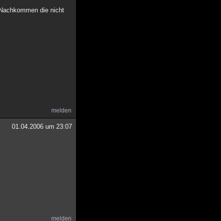
r Nachkommen die nicht
melden
01.04.2006 um 23:07
melden