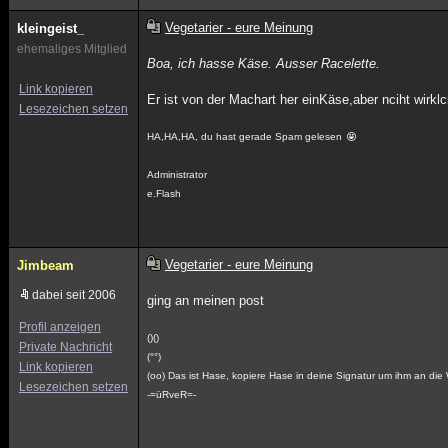
Vegetarier - eure Meinung
kleingeist_
ehemaliges Mitglied
Boa, ich hasse Käse. Ausser Racelette.
Link kopieren
Er ist von der Machart her einKäse,aber nciht wirkl
Lesezeichen setzen
HA,HA,HA, du hast gerade Spam gelesen
Administrator
e.Flash
Vegetarier - eure Meinung
Jimbeam
dabei seit 2006
ging an meinen post
Profil anzeigen
()()
Private Nachricht
(°°)
Link kopieren
(oo) Das ist Hase, kopiere Hase in deine Signatur um ihm an die 
Lesezeichen setzen
-=üRveR=-