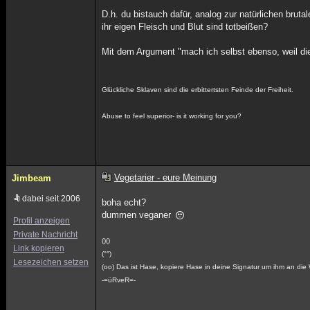
D.h. du bistauch dafür, analog zur natürlichen bru
ihr eigen Fleisch und Blut sind totbeißen?
Mit dem Argument "mach ich selbst ebenso, weil die Na
Glückliche Sklaven sind die erbittertsten Feinde der Freiheit.
Abuse to feel superior- is it working for you?
Vegetarier - eure Meinung
Jimbeam
dabei seit 2006
boha echt?
dummen veganer
Profil anzeigen
Private Nachricht
()()
Link kopieren
(°°)
Lesezeichen setzen
(oo) Das ist Hase, kopiere Hase in deine Signatur um ihm an die 
-=üRveR=-