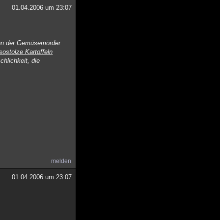
01.04.2006 um 23:07
iten der Gemüsemörder
sostolze Kartoffeln
lichkeit, die
melden
01.04.2006 um 23:07