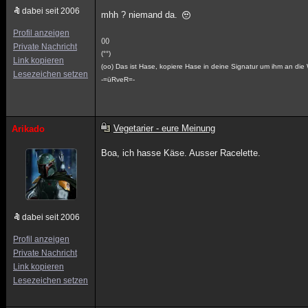
dabei seit 2006
mhh ? niemand da.
Profil anzeigen
()()
Private Nachricht
(°°)
Link kopieren
(oo) Das ist Hase, kopiere Hase in deine Signatur um ihm an die 
Lesezeichen setzen
-=üRveR=-
Vegetarier - eure Meinung
Arikado
Boa, ich hasse Käse. Ausser Racelette.
dabei seit 2006
Profil anzeigen
Private Nachricht
Link kopieren
Lesezeichen setzen