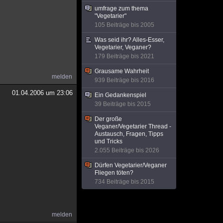
umfrage zum thema
"Vegetarier"
105 Beiträge bis 2005
Was seid ihr? Alles-Esser,
Vegetarier, Veganer?
179 Beiträge bis 2021
Grausame Wahrheit
melden
939 Beiträge bis 2016
01.04.2006 um 23:06
Ein Gedankenspiel
39 Beiträge bis 2015
Der große
Veganer/Vegetarier Thread -
Austausch, Fragen, Tipps
und Tricks
2.055 Beiträge bis 2026
Dürfen Vegetarier/Veganer
Fliegen töten?
734 Beiträge bis 2015
melden