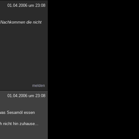
01.04.2006 um 23:08
er Nachkommen die nicht
melden
01.04.2006 um 23:08
etwas Sesamöl essen
h nicht hin zuhause...