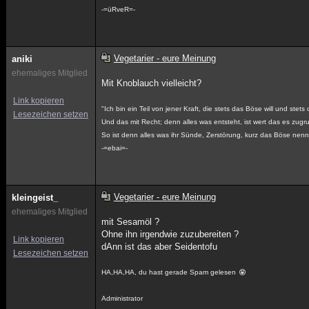
-=üRveR=-
Vegetarier - eure Meinung
aniki
ehemaliges Mitglied
Mit Knoblauch vielleicht?
Link kopieren
"Ich bin ein Teil von jener Kraft, die stets das Böse will und stets
Lesezeichen setzen
Und das mit Recht; denn alles was entsteht, ist wert das es zug
So ist denn alles was ihr Sünde, Zerstörung, kurz das Böse nennt
-=ebai=-
Vegetarier - eure Meinung
kleingeist_
ehemaliges Mitglied
mit Sesamöl ?
Ohne ihn irgendwie zuzubereiten ?
Link kopieren
dAnn ist das aber Seidentofu
Lesezeichen setzen
HA,HA,HA, du hast gerade Spam gelesen
Administrator