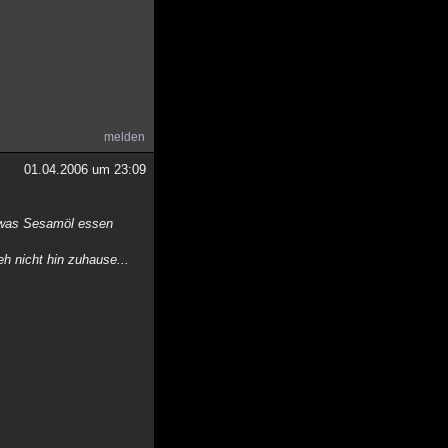
melden
01.04.2006 um 23:09
etwas Sesamöl essen
eh nicht hin zuhause...