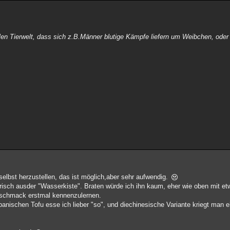
utalen Tierwelt, dass sich z.B.Männer blutige Kämpfe liefern um Weibchen, od
elbst herzustellen, das ist möglich,aber sehr aufwendig.
 frisch ausder "Wasserkiste". Braten würde ich ihn kaum, eher wie oben mit 
Geschmack erstmal kennenzulernen.
anischen Tofu esse ich lieber "so", und diechinesische Variante kriegt man e