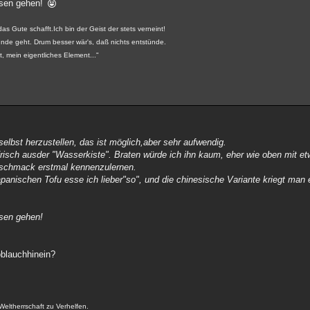
essen gehen!
 das Gute schafft.Ich bin der Geist der stets verneint!
runde geht. Drum besser wär's, daß nichts entstünde.
, mein eigentliches Element..."
elbst herzustellen, das ist möglich,aber sehr aufwendig.
 frisch ausder "Wasserkiste". Braten würde ich ihn kaum, eher wie oben mit 
Geschmack erstmal kennenzulernen.
panischen Tofu esse ich lieber"so", und die chinesische Variante kriegt man 
ssen gehen!
oblauchhinein?
Weltherrschaft zu Verhelfen.