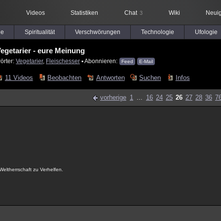
Videos
Statistiken
Chat
Wiki
Neuig
3
le
Spiritualität
Verschwörungen
Technologie
Ufologie
egetarier - eure Meinung
örter:
Vegetarier
,
Fleischesser
▪ Abonnieren:
Feed
E-Mail
11 Videos
Beobachten
Antworten
Suchen
Infos
vorherige
1
...
16
24
25
26
27
28
36
7
Weltherrschaft zu Verhelfen.