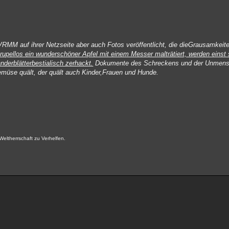
e VRMM auf ihrer Netzseite aber auch Fotos veröffentlicht, die dieGrausamke
rupellos ein wunderschöner Apfel mit einem Messer malträtiert, werden einst 
nderblätterbestialisch zerhackt.
Dokumente des Schreckens und der Unmensch
Gemüse quält, der quält auch Kinder,Frauen und Hunde.
Weltherrschaft zu Verhelfen.