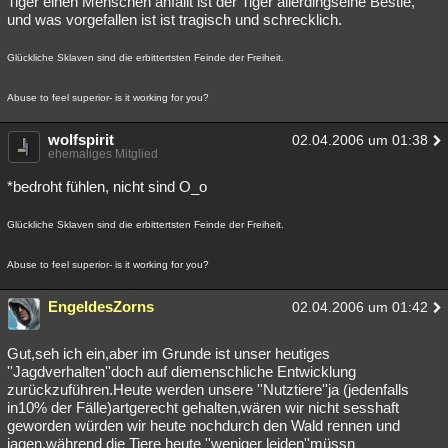
Tiger einen Menschen anfällt ist der Tiger allerdingseine Bestie,
und was vorgefallen ist ist tragisch und schrecklich.
Glückliche Sklaven sind die erbittertsten Feinde der Freiheit.
Abuse to feel superior- is it working for you?
wolfspirit
02.04.2006 um 01:38
ehemaliges Mitglied
*bedroht fühlen, nicht sind O_o
Glückliche Sklaven sind die erbittertsten Feinde der Freiheit.
Abuse to feel superior- is it working for you?
EngeldesZorns
02.04.2006 um 01:42
Gut,seh ich ein,aber im Grunde ist unser heutiges
''Jagdverhalten''doch auf diemenschliche Entwicklung
zurückzuführen.Heute werden unsere ''Nutztiere''ja (jedenfalls
in10% der Fälle)artgerecht gehalten,wären wir nicht sesshaft
geworden würden wir heute nochdurch den Wald rennen und
jagen,während die Tiere heute ''weniger leiden''müssn