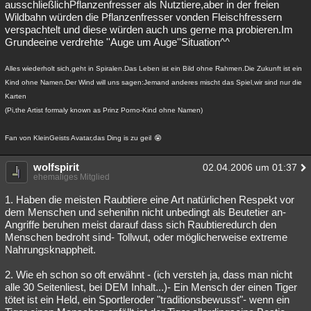
ausschließlichPflanzenfresser als Nutztiere,aber in der freien
Besucht
Teilgenommen
Alle
Neue
Geschlossen
Wildbahn würden die Pflanzenfresser vonden Fleischfressern
verspachtelt und diese würden auch uns gerne ma probieren.Im
Grundeeine verdrehte ''Auge um Auge''Situation^^
Lesenswert
Schlüsselwörter
Alles wiederholt sich,geht in Spiralen.Das Leben ist ein Bild ohne Rahmen.Die Zukunft ist ein
Kind ohne Namen.Der Wind will uns sagen:Jemand anderes mischt das Spiel,wir sind nur die
Karten
(Pi,the Artist formaly known as Prinz Porno-Kind ohne Namen)
Fan von KleinGeists Avatar,das Ding is zu geil
wolfspirit
02.04.2006 um 01:37
ehemaliges Mitglied
1. Haben die meisten Raubtiere eine Art natürlichen Respekt vor
dem Menschen und sehenihn nicht unbedingt als Beutetier an-
Angriffe beruhen meist darauf dass sich Raubtieredurch den
Menschen bedroht sind- Tollwut, oder möglicherweise extreme
Nahrungsknappheit.
2. Wie eh schon so oft erwähnt - (ich versteh ja, dass man nicht
alle 30 Seitenliest, bei DEM Inhalt...)- Ein Mensch der einen Tiger
tötet ist ein Held, ein Sportleroder "traditionsbewusst"- wenn ein