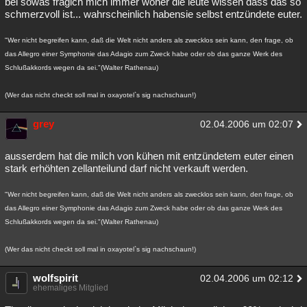
bei sowas fragich mich immer woher die leute wissen dass das so
schmerzvoll ist... wahrscheinlich habensie selbst entzündete euter.
"Wer nicht begreifen kann, daß die Welt nicht anders als zwecklos sein kann, den frage, ob
das Allegro einer Symphonie das Adagio zum Zweck habe oder ob das ganze Werk des
Schlußakkords wegen da sei."(Walter Rathenau)
(Wer das nicht checkt soll mal in oxayotel`s sig nachschaun!)
grey
02.04.2006 um 02:07
ausserdem hat die milch von kühen mit entzündetem euter einen
stark erhöhten zellanteilund darf nicht verkauft werden.
"Wer nicht begreifen kann, daß die Welt nicht anders als zwecklos sein kann, den frage, ob
das Allegro einer Symphonie das Adagio zum Zweck habe oder ob das ganze Werk des
Schlußakkords wegen da sei."(Walter Rathenau)
(Wer das nicht checkt soll mal in oxayotel`s sig nachschaun!)
wolfspirit
02.04.2006 um 02:12
ehemaliges Mitglied