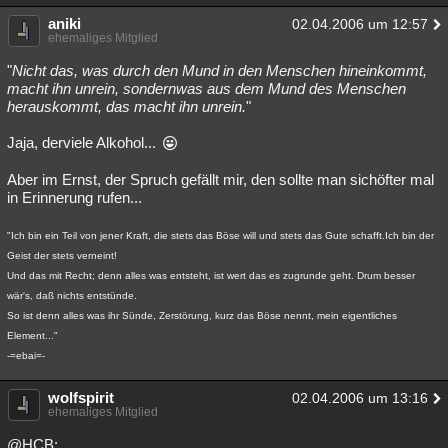
aniki
02.04.2006 um 12:57
ehemaliges Mitglied
"
Nicht das, was durch den Mund in den Menschen hineinkommt,
macht ihn unrein, sondernwas aus dem Mund des Menschen
herauskommt, das macht ihn unrein.
"
Jaja, derviele Alkohol...
Aber im Ernst, der Spruch gefällt mir, den sollte man sichöfter mal
in Erinnerung rufen...
"Ich bin ein Teil von jener Kraft, die stets das Böse will und stets das Gute schafft.Ich bin der
Geist der stets verneint!
Und das mit Recht; denn alles was entsteht, ist wert das es zugrunde geht. Drum besser
wär's, daß nichts entstünde.
So ist denn alles was ihr Sünde, Zerstörung, kurz das Böse nennt, mein eigentliches
Element..."
-=ebai=-
wolfspirit
02.04.2006 um 13:16
ehemaliges Mitglied
@HCB: