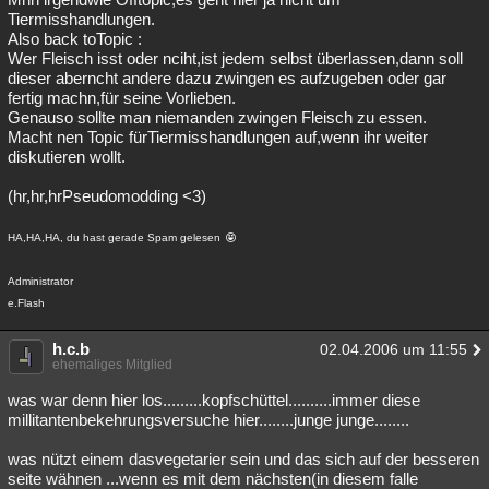
Tiermisshandlungen.
Also back toTopic :
Wer Fleisch isst oder nciht,ist jedem selbst überlassen,dann soll
dieser aberncht andere dazu zwingen es aufzugeben oder gar
fertig machn,für seine Vorlieben.
Genauso sollte man niemanden zwingen Fleisch zu essen.
Macht nen Topic fürTiermisshandlungen auf,wenn ihr weiter
diskutieren wollt.
(hr,hr,hrPseudomodding <3)
HA,HA,HA, du hast gerade Spam gelesen
Administrator
e.Flash
h.c.b
02.04.2006 um 11:55
ehemaliges Mitglied
was war denn hier los.........kopfschüttel..........immer diese
millitantenbekehrungsversuche hier........junge junge........
was nützt einem dasvegetarier sein und das sich auf der besseren
seite wähnen ...wenn es mit dem nächsten(in diesem falle