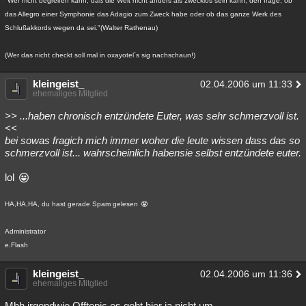
"Wer nicht begreifen kann, daß die Welt nicht anders als zwecklos sein kann, den frage, ob
das Allegro einer Symphonie das Adagio zum Zweck habe oder ob das ganze Werk des
Schlußakkords wegen da sei."(Walter Rathenau)
(Wer das nicht checkt soll mal in oxayotel`s sig nachschaun!)
kleingeist_
02.04.2006 um 11:33
ehemaliges Mitglied
>> ...haben chronisch entzündete Euter, was sehr schmerzvoll ist.
<<
bei sowas fragich mich immer woher die leute wissen dass das so
schmerzvoll ist... wahrscheinlich habensie selbst entzündete euter.
lol
HA,HA,HA, du hast gerade Spam gelesen
Administrator
e.Flash
kleingeist_
02.04.2006 um 11:36
ehemaliges Mitglied
Mhh irgendwie Offtopic,es geht hier ja nicht um