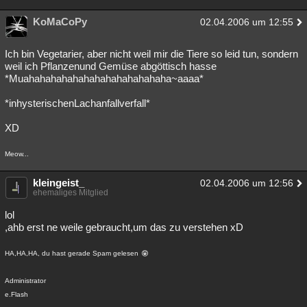
KoMaCoPy
02.04.2006 um 12:55
Ich bin Vegetarier, aber nicht weil mir die Tiere so leid tun, sondern
weil ich Pflanzenund Gemüse abgöttisch hasse
*Muahahahahahahahahahahahahaha~aaaa*
*inhysterischenLachanfallverfall*
XD
Meow...
kleingeist_
02.04.2006 um 12:56
ehemaliges Mitglied
lol
,ahb erst ne weile gebraucht,um das zu verstehen xD
HA,HA,HA, du hast gerade Spam gelesen
Administrator
e.Flash