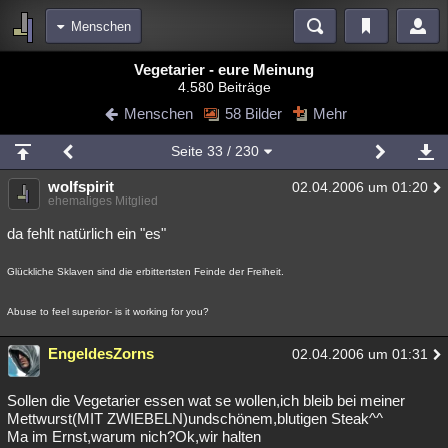
Menschen
Bereiche
Vegetarier - eure Meinung
4.580 Beiträge
Echtzeit
Diskussionen
Blogs
Videos
Statistiken
Menschen
58 Bilder
Mehr
Chat
Wiki
Neuigkeiten
2
Seite
33
/ 230
meine Rubriken
wolfspirit
02.04.2006 um 01:20
Menschen
Wissenschaft
Politik
Mystery
Kriminalfälle
ehemaliges Mitglied
Spiritualität
Verschwörungen
Technologie
Ufologie
da fehlt natürlich ein "es"
Natur
Umfragen
Unterhaltung
Glückliche Sklaven sind die erbittertsten Feinde der Freiheit.
weitere Rubriken
Abuse to feel superior- is it working for you?
Philosophie
Träume
Orte
Esoterik
Literatur
EngeldesZorns
02.04.2006 um 01:31
Astronomie
Helpdesk
Gruppen
Gaming
Filme
Sollen die Vegetarier essen wat se wollen,ich bleib bei meiner
Musik
Clash
Verbesserungen
Allmystery
English
Mettwurst(MIT ZWIEBELN)undschönem,blutigen Steak^^
Ma im Ernst,warum nich?Ok,wir halten
Übersichten