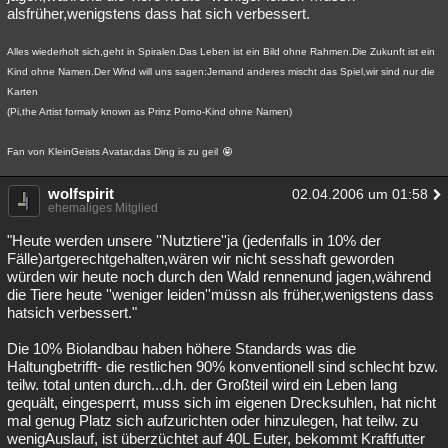
alsfrüher,wenigstens dass hat sich verbessert.
Alles wiederholt sich,geht in Spiralen.Das Leben ist ein Bild ohne Rahmen.Die Zukunft ist ein
Kind ohne Namen.Der Wind will uns sagen:Jemand anderes mischt das Spiel,wir sind nur die
Karten
(Pi,the Artist formaly known as Prinz Porno-Kind ohne Namen)
Fan von KleinGeists Avatar,das Ding is zu geil
wolfspirit
02.04.2006 um 01:58
ehemaliges Mitglied
"Heute werden unsere ''Nutztiere''ja (jedenfalls in 10% der
Fälle)artgerechtgehalten,wären wir nicht sesshaft geworden
würden wir heute noch durch den Wald rennenund jagen,während
die Tiere heute ''weniger leiden''müssn als früher,wenigstens dass
hatsich verbessert."
Die 10% Biolandbau haben höhere Standards was die
Haltungbetrifft- die restlichen 90% konventionell sind schlecht bzw.
teilw. total unten durch...d.h. der Großteil wird ein Leben lang
gequält, eingesperrt, muss sich im eigenen Drecksuhlen, hat nicht
mal genug Platz sich aufzurichten oder hinzulegen, hat teilw. zu
wenigAuslauf, ist überzüchtet auf 40L Euter, bekommt Kraftfutter