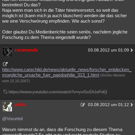
bestreitest Du das?
Naja wenn man sich in die Täter hineinversetzt, so weit das
möglich ist (kann mich ja auch täuschen) werden die das sicher
wie eine Verschwörung empfinden. Wie auch sonst?
Oder glaubst Du Medienberichte seien seriös, nachdem jegliche
Forschung zu dem Thema eingestellt wurde?
zaramanda
03.08.2012 um 01:09
http://www.carechild.de/news/aktuelle_news/forscher_entdecken_
moegliche_ursache_fuer_paedophilie_313_1.html
(Archiv-Version
vom 15.10.2007)
https://www.youtube.com/watch?v=yvf1eDUoFdQ
polos
03.08.2012 um 01:12
@Vorurteil
Warum nimmst du an, dass die Forschung zu diesem Thema
eingestellt wurde? Es gibt gute und recht neutrale Studien zu