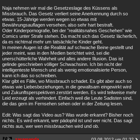
Naja nehmen wir mal die Gesetzeslage des Küssens als
Missbrauch. Das Gesetz verliert seine Anerkennung durch so
etwas. 15-Jährige werden wegen so etwas mit
Bewährungsauflagen versehen, also sehr hart bestraft.
Oder Kinderpornografie, bei der "realitätsnahes Geschehen" wie
Comics unter Strafe stehen. Da macht sich das Gesetz lächerlich,
da es nichtmal mehr um tatsächliche Kinder geht.
In meinen Augen ist die Realität auf schwache Beine gestellt und
jeder meint, was in den Medien berichtet wird, sei die
unerschütterliche Wahrheit und alles andere Illusion. Das ist
gelinde geschrieben völliger Schwachsinn. Ich bin nicht der
intelligenteste Mensch und als wenig emotionalisierte Person,
kann ich das so schreiben.
Klar gibt es Fälle, wo Missbrauch schadet. Es gibt aber auch so
etwas wie Liebesbeziehungen, in die gewaltsam eingewirkt wird
und Zukunftsperspektiven zerstört werden. Es wird teilweise mehr
Leid erzeugt als verhindert. Einfach weil die Leute Sadisten sind,
die das gern im Fernsehen sehen oder in der Zeitung lesen.
Edit: Was sagt das Video aus? Was wurde erkannt? Bisher noch
nichts. Es wird erkannt, wer pädophil ist und wer nicht. Das sagt
nichts aus, wer wen missbrauchen wird und ob.
zaramanda
03.08.2012 um 01:32