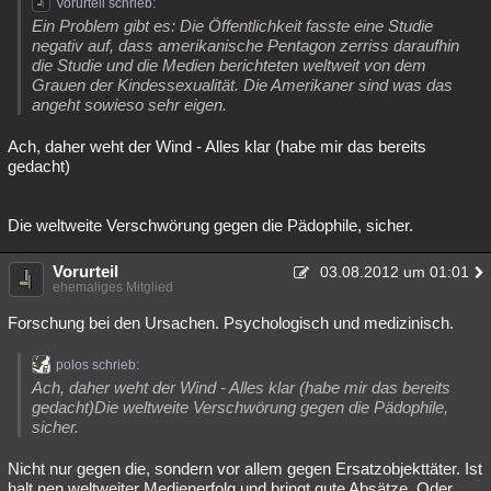
Vorurteil schrieb:
Besucht
Teilgenommen
Alle
Neue
Geschlossen
Ein Problem gibt es: Die Öffentlichkeit fasste eine Studie
negativ auf, dass amerikanische Pentagon zerriss daraufhin
die Studie und die Medien berichteten weltweit von dem
Lesenswert
Schlüsselwörter
Grauen der Kindessexualität. Die Amerikaner sind was das
angeht sowieso sehr eigen.
Ach, daher weht der Wind - Alles klar (habe mir das bereits
gedacht)
Die weltweite Verschwörung gegen die Pädophile, sicher.
Vorurteil
03.08.2012 um 01:01
ehemaliges Mitglied
Forschung bei den Ursachen. Psychologisch und medizinisch.
polos schrieb:
Ach, daher weht der Wind - Alles klar (habe mir das bereits
gedacht)Die weltweite Verschwörung gegen die Pädophile,
sicher.
Nicht nur gegen die, sondern vor allem gegen Ersatzobjekttäter. Ist
halt nen weltweiter Medienerfolg und bringt gute Absätze. Oder