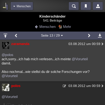
Menschen
Bereiche
Kinderschänder
541 Beiträge
Echtzeit
Diskussionen
Blogs
Videos
Statistiken
Menschen
Mehr
Chat
Wiki
Neuigkeiten
Seite
13
/ 29
meine Rubriken
zaramanda
03.08.2012 um 00:59
Menschen
Wissenschaft
Politik
Mystery
Kriminalfälle
Spiritualität
Verschwörungen
Technologie
Ufologie
@polos
ach,sorry...ich hab mich verlesen...ich meinte
@Vorurteil
damit.
Natur
Umfragen
Unterhaltung
weitere Rubriken
Also nochmal...wie stellst du dir solche Forschungen vor?
@Vorurteil
Philosophie
Träume
Orte
Esoterik
Literatur
polos
03.08.2012 um 00:59
Astronomie
Helpdesk
Gruppen
Gaming
Filme
Musik
Clash
Verbesserungen
Allmystery
English
@Vorurteil
Übersichten