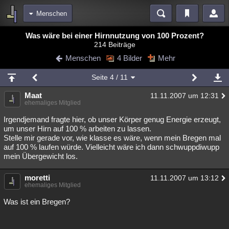
Menschen
Bereiche
Was wäre bei einer Hirnnutzung von 100 Prozent?
214 Beiträge
Echtzeit
Diskussionen
Blogs
Videos
Statistiken
Menschen
4 Bilder
Mehr
Chat
Wiki
Neuigkeiten
Seite
4
/ 11
meine Rubriken
Maat
11.11.2007 um 12:31
Menschen
Wissenschaft
Politik
Mystery
Kriminalfälle
ehemaliges Mitglied
Spiritualität
Verschwörungen
Technologie
Ufologie
Irgendjemand fragte hier, ob unser Körper genug Energie erzeugt,
um unser Hirn auf 100 % arbeiten zu lassen.
Stelle mir gerade vor, wie klasse es wäre, wenn mein Bregen mal
Natur
Umfragen
Unterhaltung
auf 100 % laufen würde. Vielleicht wäre ich dann schwuppdiwupp
weitere Rubriken
mein Übergewicht los.
Philosophie
Träume
Orte
Esoterik
Literatur
moretti
11.11.2007 um 13:12
ehemaliges Mitglied
Astronomie
Helpdesk
Gruppen
Gaming
Filme
Was ist ein Bregen?
Musik
Clash
Verbesserungen
Allmystery
English
Übersichten