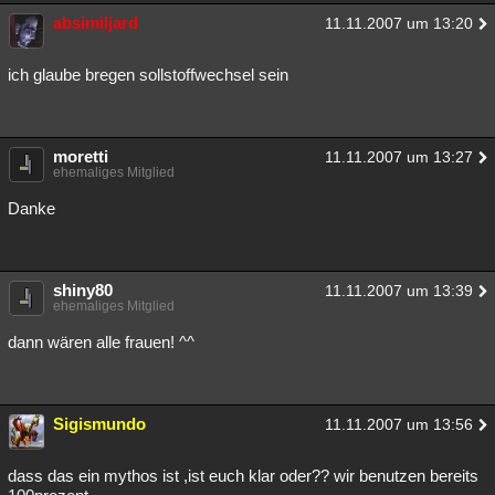
absimiljard
Besucht
Teilgenommen
Alle
Neue
11.11.2007 um 13:20
Geschlossen
Lesenswert
Schlüsselwörter
ich glaube bregen sollstoffwechsel sein
moretti
11.11.2007 um 13:27
ehemaliges Mitglied
Danke
shiny80
11.11.2007 um 13:39
ehemaliges Mitglied
dann wären alle frauen! ^^
Sigismundo
11.11.2007 um 13:56
dass das ein mythos ist ,ist euch klar oder?? wir benutzen bereits