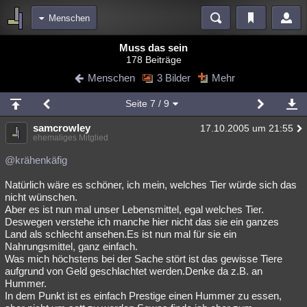
Menschen
Bereiche
Muss das sein
178 Beiträge
Echtzeit
Diskussionen
Blogs
Videos
Statistiken
Menschen
3 Bilder
Mehr
Chat
Wiki
Neuigkeiten
2
Seite
7
/ 9
meine Rubriken
samcrowley
17.10.2005 um 21:55
Menschen
Wissenschaft
Politik
Mystery
Kriminalfälle
ehemaliges Mitglied
Spiritualität
Verschwörungen
Technologie
Ufologie
@krähenkäfig
Natürlich wäre es schöner, ich mein, welches Tier würde sich das
Natur
Umfragen
Unterhaltung
nicht wünschen.
weitere Rubriken
Aber es ist nun mal unser Lebensmittel, egal welches Tier.
Deswegen verstehe ich manche hier nicht das sie ein ganzes
Philosophie
Träume
Orte
Esoterik
Literatur
Land als schlecht ansehen.Es ist nun mal für sie ein
Nahrungsmittel, ganz einfach.
Astronomie
Helpdesk
Gruppen
Gaming
Filme
Was mich höchstens bei der Sache stört ist das gewisse Tiere
aufgrund von Geld geschlachtet werden.Denke da z.B. an
Musik
Clash
Verbesserungen
Allmystery
English
Hummer.
In dem Punkt ist es einfach Prestige einen Hummer zu essen,
Übersichten