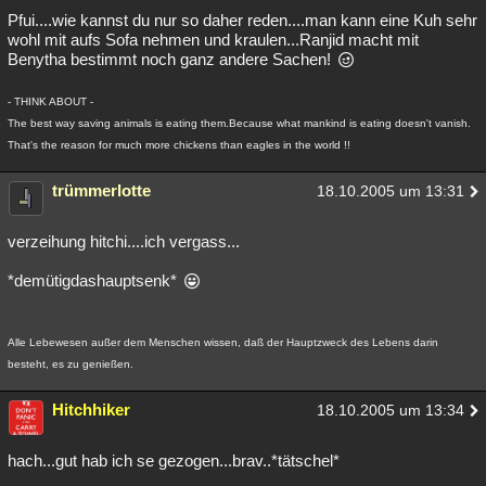
Pfui....wie kannst du nur so daher reden....man kann eine Kuh sehr
wohl mit aufs Sofa nehmen und kraulen...Ranjid macht mit
Benytha bestimmt noch ganz andere Sachen!
- THINK ABOUT -
The best way saving animals is eating them.Because what mankind is eating doesn't vanish.
That's the reason for much more chickens than eagles in the world !!
trümmerlotte
18.10.2005 um 13:31
verzeihung hitchi....ich vergass...
*demütigdashauptsenk*
Alle Lebewesen außer dem Menschen wissen, daß der Hauptzweck des Lebens darin
besteht, es zu genießen.
Hitchhiker
18.10.2005 um 13:34
hach...gut hab ich se gezogen...brav..*tätschel*