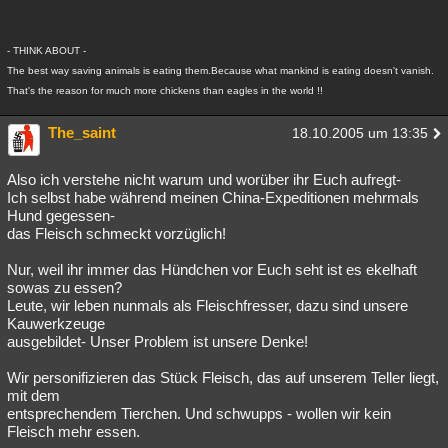
- THINK ABOUT -
The best way saving animals is eating them.Because what mankind is eating doesn't vanish.
That's the reason for much more chickens than eagles in the world !!
The_saint
18.10.2005 um 13:35
Also ich verstehe nicht warum und worüber ihr Euch aufregt-
Ich selbst habe während meinen China-Expeditionen mehrmals
Hund gegessen-
das Fleisch schmeckt vorzüglich!
Nur, weil ihr immer das Hündchen vor Euch seht ist es ekelhaft
sowas zu essen?
Leute, wir leben nunmals als Fleischfresser, dazu sind unsere
Kauwerkzeuge
ausgebildet- Unser Problem ist unsere Denke!
Wir personifizieren das Stück Fleisch, das auf unserem Teller liegt,
mit dem
entsprechendem Tierchen. Und schwupps - wollen wir kein
Fleisch mehr essen.