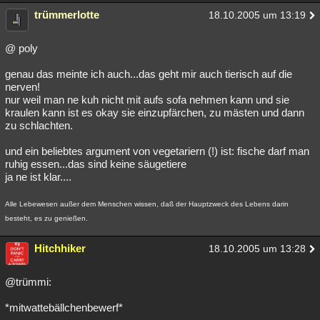
trümmerlotte
18.10.2005 um 13:19
@ poly
genau das meinte ich auch...das geht mir auch tierisch auf die
nerven!
nur weil man ne kuh nicht mit aufs sofa nehmen kann und sie
kraulen kann ist es okay sie einzupfärchen, zu mästen und dann
zu schlachten.
und ein beliebtes argument von vegetariern (!) ist: fische darf man
ruhig essen...das sind keine säugetiere
ja ne ist klar....
Alle Lebewesen außer dem Menschen wissen, daß der Hauptzweck des Lebens darin
besteht, es zu genießen.
Hitchhiker
18.10.2005 um 13:28
@trümmi:
*mitwattebällchenbewerf*