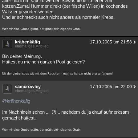
aber nicht um satt zu werden.Sowas finde ich eher zum
kotzen.Zumal Hummer direkt (der frische Willen) in kochendes
Besucht
Teilgenommen
Alle
Neue
Geschlossen
Wasser geworfen werden.
Und er schmeckt auch nicht anders als normaler Krebs.
Lesenswert
Schlüsselwörter
Wer mir eine Grube gräbt, der gräbt sein eigenes Grab.
krähenkäfig
17.10.2005 um 21:58
ehemaliges Mitglied
Bin deiner Meinung.
Hattest du meinen ganzen Post gelesen?
Mit der Liebe ist es wie mit dem Rauchen - man sollte gar nicht erst anfangen!
samcrowley
17.10.2005 um 22:00
ehemaliges Mitglied
@krähenkäfig
Im Nachhinein schon ...
.. nachdem du ja drauf aufmerksam
gemacht hattest.
Wer mir eine Grube gräbt, der gräbt sein eigenes Grab.