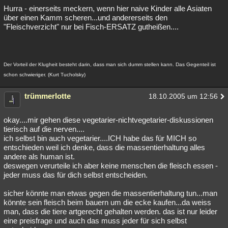
Hurra - einerseits meckern, wenn hier naive Kinder alle Asiaten
über einen Kamm scheren...und andererseits den
"Fleischverzicht" nur bei Fisch-ERSATZ gutheißen....
Der Vorteil der Klugheit besteht darin, dass man sich dumm stellen kann. Das Gegenteil ist
schon schwieriger. (Kurt Tucholsky)
trümmerlotte
18.10.2005 um 12:56
okay....mir gehen diese vegetarier-nichtvegetarier-diskussionen
tierisch auf die nerven....
ich selbst bin auch vegetarier....ICH habe das für MICH so
entschieden weil ich denke, dass die massentierhaltung alles
andere als human ist.
deswegen verurteile ich aber keine menschen die fleisch essen -
jeder muss das für dich selbst entscheiden.
sicher könnte man etwas gegen die massentierhaltung tun...man
könnte sein fleisch beim bauern um die ecke kaufen...da weiss
man, dass die tiere artgerecht gehalten werden. das ist nur leider
eine preisfrage und auch das muss jeder für sich selbst