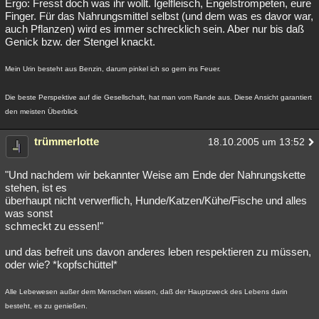
Ergo: Fresst doch was ihr wollt. Igelfleisch, Engelstrompeten, eure
Finger. Für das Nahrungsmittel selbst (und dem was es davor war,
auch Pflanzen) wird es immer schrecklich sein. Aber nur bis daß
Genick bzw. der Stengel knackt.
Mein Urin besteht aus Benzin, darum pinkel ich so gern ins Feuer.
Die beste Perspektive auf die Gesellschaft, hat man vom Rande aus. Diese Ansicht garantiert
den meisten Überblick
trümmerlotte
18.10.2005 um 13:52
"Und nachdem wir bekannter Weise am Ende der Nahrungskette
stehen, ist es
überhaupt nicht verwerflich, Hunde/Katzen/Kühe/Fische und alles
was sonst
schmeckt zu essen!"
und das befreit uns davon anderes leben respektieren zu müssen,
oder wie? *kopfschüttel*
Alle Lebewesen außer dem Menschen wissen, daß der Hauptzweck des Lebens darin
besteht, es zu genießen.