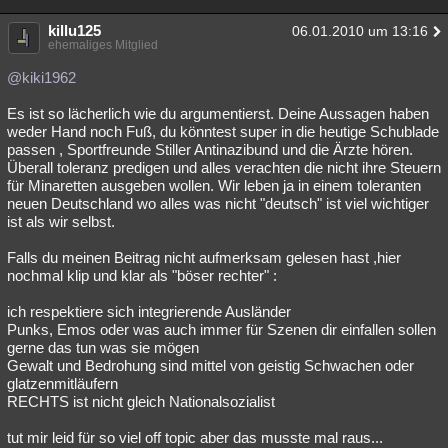
killu125
06.01.2010 um 13:16
ehemaliges Mitglied
@kiki1962
Es ist so lächerlich wie du argumentierst. Deine Aussagen haben
weder Hand noch Fuß, du könntest super in die heutige Schublade
passen , Sportfreunde Stiller Antinazibund und die Ärzte hören.
Überall toleranz predigen und alles verachten die nicht ihre Steuern
für Minaretten ausgeben wollen. Wir leben ja in einem toleranten
neuen Deutschland wo alles was nicht "deutsch" ist viel wichtiger
ist als wir selbst.
Falls du meinen Beitrag nicht aufmerksam gelesen hast ,hier
nochmal klip und klar als "böser rechter" :
ich respektiere sich integrierende Ausländer
Punks, Emos oder was auch immer für Szenen dir einfallen sollen
gerne das tun was sie mögen
Gewalt und Bedrohung sind mittel von geistig Schwachen oder
glatzenmitläufern
RECHTS ist nicht gleich Nationalsozialist
tut mir leid für so viel off topic aber das musste mal raus...