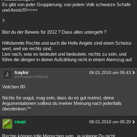
Es gibt von jeder Gruppierung, von jedem Volk schwarze Schafe
Besucht
Teilgenommen
Alle
Neue
Geschlossen
und Assis!!!!<<<<
Lesenswert
Schlüsselwörter
?
Bist du der Beweis für 2012 ? Dass alles untergeht ?
Hilfsbereite Rechte und auch die Hells Angels sind einen Scheiss
wert, weil sie rechts sind.
Lies nach, was es bedeutet und bedeutete, rechts zu sein, und
führe die übrigen in deiner Aufzählung nicht in einem Atemzug auf.
traylor
06.01.2010 um 05:43
ehemaliges Mitglied
Veilchen 80
Nichts für ungut, mag sein, dass du es gut meinst, deine
Argumentationen solltest du meiner Meinung nach jedenfalls
überdenken.^^
raupi
06.01.2010 um 06:20
Rechte können tolle Menschen sein.. ja solange Du nicht