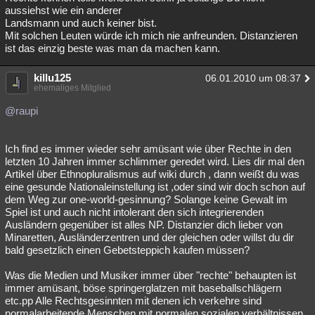
aussiehst wie ein anderer
Landsmann und auch keiner bist.
Mit solchen Leuten würde ich mich nie anfreunden. Distanzieren
ist das einzig beste was man da machen kann.
killu125
06.01.2010 um 08:37
ehemaliges Mitglied
@raupi
Ich find es immer wieder sehr amüsant wie über Rechte in den
letzten 10 Jahren immer schlimmer geredet wird. Lies dir mal den
Artikel über Ethnopluralismus auf wiki durch , dann weißt du was
eine gesunde Nationaleinstellung ist ,oder sind wir doch schon auf
dem Weg zur one-world-gesinnung? Solange keine Gewalt im
Spiel ist und auch nicht intolerant den sich integrierenden
Ausländern gegenüber ist alles NP. Distanzier dich lieber von
Minaretten, Ausländerzentren und der gleichen oder willst du dir
bald gesetzlich einen Gebetsteppich kaufen müssen?
Was die Medien und Musiker immer über "rechte" behaupten ist
immer amüsant, böse springerglatzen mit baseballschlägern
etc.pp Alle Rechtsgesinnten mit denen ich verkehre sind
normalarbeitende Menschen mit normalen sozialen verhältnissen