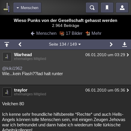
Menschen
Bereiche
Wieso Punks von der Gesellschaft gehasst werden
2.964 Beiträge
Echtzeit
Diskussionen
Blogs
Videos
Statistiken
Menschen
17 Bilder
Mehr
Chat
Wiki
Neuigkeiten
Seite
134
/ 149
meine Rubriken
Warhead
06.01.2010 um 03:29
Menschen
Wissenschaft
Politik
Mystery
Kriminalfälle
ehemaliges Mitglied
Spiritualität
Verschwörungen
Technologie
Ufologie
@kiki1962
Wie...kein Flash??lad halt runter
Natur
Umfragen
Unterhaltung
weitere Rubriken
traylor
06.01.2010 um 05:36
ehemaliges Mitglied
Philosophie
Träume
Orte
Esoterik
Literatur
Veilchen 80
Astronomie
Helpdesk
Gruppen
Gaming
Filme
Ich kenne sehr freundliche hilfsbereite *Rechte* und auch Hells-
Angels können tolle Menschen sein, mit einigen Zeugen Jehovas
Musik
Clash
Verbesserungen
Allmystery
English
war ich befreundet und dann habe ich wiederum tolle türkische
Übersichten
Arbeitskollegen!