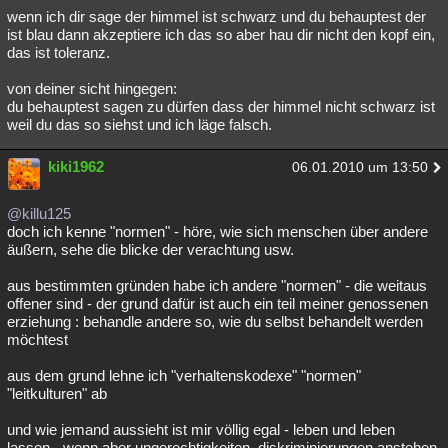
wenn ich dir sage der himmel ist schwarz und du behauptest der
ist blau dann akzeptiere ich das so aber hau dir nicht den kopf ein,
das ist toleranz.
von deiner sicht hingegen:
du behauptest sagen zu dürfen dass der himmel nicht schwarz ist
weil du das so siehst und ich läge falsch.
kiki1962
06.01.2010 um 13:50
@killu125
doch ich kenne "normen" - höre, wie sich menschen über andere
äußern, sehe die blicke der verachtung usw.
aus bestimmten gründen habe ich andere "normen" - die weitaus
offener sind - der grund dafür ist auch ein teil meiner genossenen
erziehung : behandle andere so, wie du selbst behandelt werden
möchtest
aus dem grund lehne ich "verhaltenskodexe" "normen"
"leitkulturen" ab
und wie jemand aussieht ist mir völlig egal - leben und leben
lassen - wenn aber ungerechtigkeiten, diskriminierungen anstehen