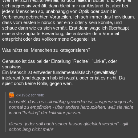
Wenn er sich neutral verhält, ist doch alles in Butter, und wenn er
sich aggressiv verhält, dann bleibt mir nur Abstand. Ist aber bei
jedem Menschen so, unabhängig von Optik oder damit in
Verbindung gebrachten Vorurteilen. Ich seh immer das Individuum,
dass vom ersten Eindruck her ein x oder y sein könnte, und
schaue dann wie es sich verhält. Erst dann wage ich überhaupt
eine erste zaghafte Bewertung, die entweder dem Vorurteil
entspricht oder das vollkommene Gegenteil ist.
Was nützt es, Menschen zu kategorisieren?
Genauso ist das bei der Einteilung "Rechte", "Linke", oder
sonstwas.
Ein Mensch ist entweder fundamentalistisch / gewalttätig/
intolerant (und dagegen hab ich was!), oder er ist es nicht. Da
spielt doch keine Rolle, gegen wen.
kiki1962 schrieb:
ich weiß, dass es salonfähig geworden ist, ausgrenzungen als
normal zu empfinden - über andere herzuziehen, weil sie nicht
in den "katalog" der leitkultur passen
dieses "jeder soll nach seiner fasson glücklich werden" - gilt
schon lang nicht mehr