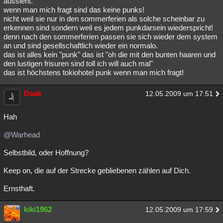
aussieht.
wenn man mich fragt sind das keine punks!
Besucht
Teilgenommen
Alle
Neue
Geschlossen
nicht weil sie nur in den sommerferien als solche scheinbar zu
erkennen sind sondern weil es jedem punkdarsein wiederspricht!
Lesenswert
Schlüsselwörter
denn nach den sommerferien passen sie sich wieder dem system
an und sind gesellschaftlich wieder ein normalo.
das ist alles kein "punk" das ist "oh die mit den bunten haaren und
den lustigen frisuren sind toll ich will auch mal"
das ist höchstens tokiohotel punk wenn man mich fragt!
Daak
12.05.2009 um 17:51
Hah
@Warhead
Selbstbild, oder Hoffnung?
Keep on, die auf der Strecke gebliebenen zählen auf Dich.
Ernsthaft.
kiki1962
12.05.2009 um 17:59