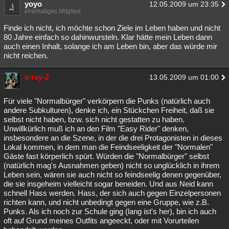
yoyo
12.05.2009 um 23:35
ehemaliges Mitglied
Finde ich nicht, ich möchte schon Ziele im Leben haben und nicht
80 Jahre einfach so dahinwursteln. Klar hätte mein Leben dann
auch einen Inhalt, solange ich am Leben bin, aber das würde mir
nicht reichen.
x-ray-2
13.05.2009 um 01:00
Für viele "Normalbürger" verkörpern die Punks (natürlich auch
andere Subkulturen), denke ich, ein Stückchen Freiheit, daß sie
selbst nicht haben, bzw. sich nicht gestatten zu haben.
Unwillkürlich muß ich an den Film "Easy Rider" denken,
insbesondere an die Szene, in der die drei Protagonisten in dieses
Lokal kommen, in dem man die Feindseeligkeit der "Normalen"
Gäste fast körperlich spürt. Würden die "Normalbürger" selbst
(natürlich mag's Ausnahmen geben) nicht so unglücklich in ihrem
Leben sein, wären sie auch nicht so feindseelig denen gegenüber,
die sie insgeheim vielleicht sogar beneiden. Und aus Neid kann
schnell Hass werden. Hass, der sich auch gegen Einzelpersonen
richten kann, und nicht unbedingt gegen eine Gruppe, wie z.B.
Punks. Als ich noch zur Schule ging (lang ist's her), bin ich auch
oft auf Grund meines Outfits angeeckt, oder mit Vorurteilen