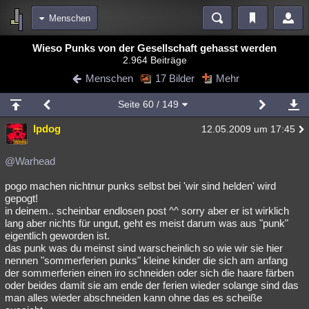
Menschen
Bereiche
Wieso Punks von der Gesellschaft gehasst werden
2.964 Beiträge
Echtzeit
Diskussionen
Blogs
Videos
Statistiken
Menschen
17 Bilder
Mehr
Chat
Wiki
Neuigkeiten
Seite
60
/ 149
meine Rubriken
lpdog
12.05.2009 um 17:45
Menschen
Wissenschaft
Politik
Mystery
Kriminalfälle
Spiritualität
Verschwörungen
Technologie
Ufologie
@Warhead
pogo machen nichtnur punks selbst bei 'wir sind helden' wird
Natur
Umfragen
Unterhaltung
gepogt!
weitere Rubriken
in deinem.. scheinbar endlosen post ^^ sorry aber er ist wirklich
lang aber nichts für ungut, geht es meist darum was aus "punk"
Philosophie
Träume
Orte
Esoterik
Literatur
eigentlich geworden ist.
das punk was du meinst sind warscheinlich so wie wir sie hier
Astronomie
Helpdesk
Gruppen
Gaming
Filme
nennen "sommerferien punks" kleine kinder die sich am anfang
der sommerferien einen iro schneiden oder sich die haare färben
Musik
Clash
Verbesserungen
Allmystery
English
oder beides damit sie am ende der ferien wieder solange sind das
man alles wieder abschneiden kann ohne das es scheiße
Übersichten