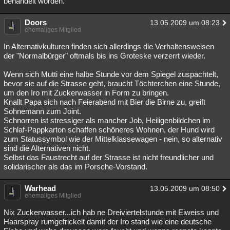
behandelt worden.
Doors
13.05.2009 um 08:23
ehemaliges Mitglied
In Alternativkulturen finden sich allerdings die Verhaltensweisen
der "Normalbürger" oftmals bis ins Groteske verzerrt wieder.
Wenn sich Mutti eine halbe Stunde vor dem Spiegel zuspachtelt,
bevor sie auf die Strasse geht, braucht Töchterchen eine Stunde,
um den Iro mit Zuckerwasser in Form zu bringen.
Knallt Papa sich nach Feierabend mit Bier die Birne zu, greift
Sohnemann zum Joint.
Schnorren ist stressiger als mancher Job, Heiligenbildchen im
Schlaf-Pappkarton schaffen schöneres Wohnen, der Hund wird
zum Statussymbol wie der Mittelklassewagen - nein, so alternativ
sind die Alternativen nicht.
Selbst das Faustrecht auf der Strasse ist nicht freundlicher und
solidarischer als das im Porsche-Vorstand.
Warhead
13.05.2009 um 08:50
ehemaliges Mitglied
Nix Zuckerwasser...ich hab ne Dreiviertelstunde mit Eiweiss und
Haarspray rumgefrickelt damit der Iro stand wie eine deutsche