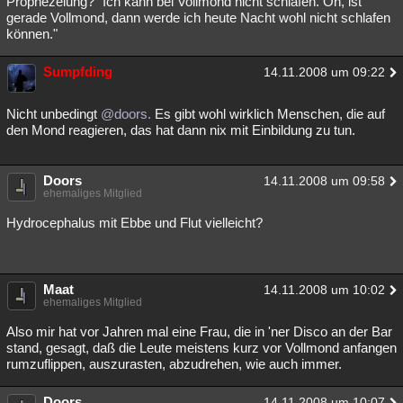
Prophezeiung? "Ich kann bei Vollmond nicht schlafen. Oh, ist
gerade Vollmond, dann werde ich heute Nacht wohl nicht schlafen
Besucht
Teilgenommen
Alle
Neue
Geschlossen
können."
Lesenswert
Schlüsselwörter
Sumpfding
14.11.2008 um 09:22
Nicht unbedingt
@doors.
Es gibt wohl wirklich Menschen, die auf
den Mond reagieren, das hat dann nix mit Einbildung zu tun.
Doors
14.11.2008 um 09:58
ehemaliges Mitglied
Hydrocephalus mit Ebbe und Flut vielleicht?
Maat
14.11.2008 um 10:02
ehemaliges Mitglied
Also mir hat vor Jahren mal eine Frau, die in 'ner Disco an der Bar
stand, gesagt, daß die Leute meistens kurz vor Vollmond anfangen
rumzuflippen, auszurasten, abzudrehen, wie auch immer.
Doors
14.11.2008 um 10:07