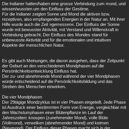
Die Indianer hatten/haben eine grosse Verbindung zum mond, und
wissen/wussten um den Einfluss der Gestirne.
Für die Indianer zeigten Sonne und Mond die aktiven bzw.
rezeptiven, also empfangenden Energien in der Natur an. Mit ihrer
Hilfe wurde auch die Zeit »gemessen«. Der Einfluss der Sonne
wurde mit bewusster Aktivität, mit Verstand und Willenskraft in
Verbindung gebracht. Der Einfluss des Mondes stand für
unbewusste Aktivität und für die emotionalen und intuitiven
Aspekte der menschlichen Natur.
Es gibt auch Meinungen, die davon ausgehen, dass der Zeitpunkt
der Geburt an den verschiedenen Mondphasen auf die
Persönlichkeitsentwicklung Einfluss hat.
Der zu- und abnehmende Mond während der vier Mondphasen
würde entscheidend auf die Persönlichkeitsbildung und das
Streben des Menschen einwirken.
Die vier Mondphasen
Der 29tägige Mondzyklus ist in vier Phasen eingeteilt. Jede Phase
ist Ausdruck einer bestimmten Form von Energie, vergleichbar mit
den Wachstumphasen einer Blütenpflanze im Lauf der
Jahreszeiten: knospen (zunehmender Mond), volle Blüte
(Vollmond), verwelken (abnehmender Mond) und keimen
(Neumond). Der Einfluss dieser Phasen macht sich in der