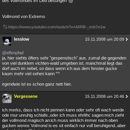
des Vollmondes im Lied besungen
Vollmond von Extremo
https://www.youtube.com/watch?v=MRB-_mb7x1w
lesslow
15.11.2008 um 20:09
@elfenpfad
ja, hier siehts öfters sehr "gespenstisch" aus. zumal die gegenden
von viel dunklem vichten-wald umgeben ist. manchmal liegt das
dorf auch im nebel, so dass wenn ich aus dem fenster gucke
kaum mehr viel sehen kann ^^
irgendwie ist es schon ganz nett hier.
Vergessene
15.11.2008 um 20:46
ich merks, dass ich nicht pennen kann oder sehr oft wach werde
ode rnur unruhig schlafe..oder ich muss ehrlihc sagen:mich zieht
der vollmond magisch an:ich muss wirklich immer nach oben
gucken wenns Volmond is-es sit einfach nur voll beruhigend..aber