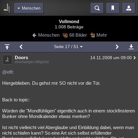
Menschen
Bereiche
Vollmond
1.008 Beiträge
Echtzeit
Diskussionen
Blogs
Videos
Statistiken
Menschen
68 Bilder
Mehr
Chat
Wiki
Neuigkeiten
2
Seite
17
/ 51
meine Rubriken
Doors
14.11.2008 um 09:00
Menschen
Wissenschaft
Politik
Mystery
Kriminalfälle
ehemaliges Mitglied
Spiritualität
Verschwörungen
Technologie
Ufologie
@elfi
:
Hiergeblieben. Du gehst mir SO nicht vor die Tür.
Natur
Umfragen
Unterhaltung
weitere Rubriken
Back to topic:
Philosophie
Träume
Orte
Esoterik
Literatur
Würden die "Mondfühligen" eigentlich auch in einem stockfinsteren
Astronomie
Helpdesk
Gruppen
Gaming
Filme
Bunker ohne Mondkalender etwas merken?
Musik
Clash
Verbesserungen
Allmystery
English
Ist nicht vielleicht viel Aberglaube und Einbildung dabei, wenn man
nicht schlafen kann? So eine Art sich selbst erfüllender
Übersichten