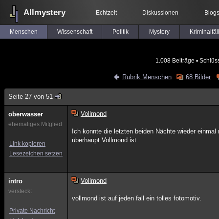
Allmystery
Echtzeit
Diskussionen
Blog
Menschen
Wissenschaft
Politik
Mystery
Kriminalfäl
1.008 Beiträge
▪ Schlüs
Rubrik Menschen
68 Bilder
Seite 27 von 51
Vollmond
oberwasser
ehemaliges Mitglied
Ich konnte die letzten beiden Nächte wieder einmal
überhaupt Vollmond ist
Link kopieren
Lesezeichen setzen
Vollmond
intro
versteckt
vollmond ist auf jeden fall ein tolles fotomotiv.
Private Nachricht