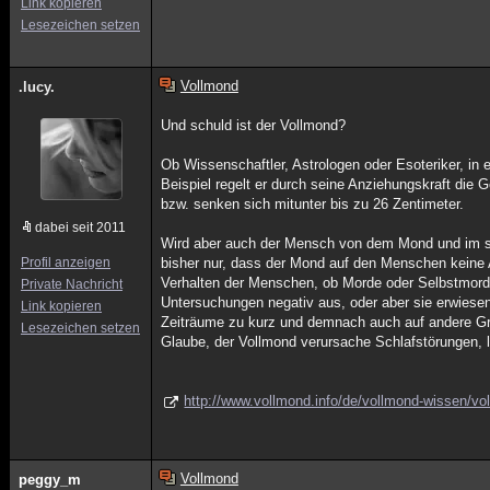
Link kopieren
Lesezeichen setzen
Vollmond
.lucy.
Und schuld ist der Vollmond?
Ob Wissenschaftler, Astrologen oder Esoteriker, in 
Beispiel regelt er durch seine Anziehungskraft di
bzw. senken sich mitunter bis zu 26 Zentimeter.
dabei seit 2011
Wird aber auch der Mensch von dem Mond und im sp
Profil anzeigen
bisher nur, dass der Mond auf den Menschen kein
Verhalten der Menschen, ob Morde oder Selbstmorde,
Private Nachricht
Untersuchungen negativ aus, oder aber sie erwiesen
Link kopieren
Zeiträume zu kurz und demnach auch auf andere Grü
Lesezeichen setzen
Glaube, der Vollmond verursache Schlafstörungen, li
http://www.vollmond.info/de/vollmond-wissen/v
Vollmond
peggy_m