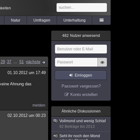
keiten
Natur
Umfragen
Unterhaltung
4
8
2
Nutzer anwesend
29
37
...
51
nächste
01.10.2012 um 17:49
Einloggen
h keine Ahnung das
Passwort vergessen?
Konto erstellen
melden
Ähnliche Diskussionen
02.10.2012 um 00:23
Vollmond und wenig Schlaf
92 Beiträge bis 2013
Seht ihr noch den Mond