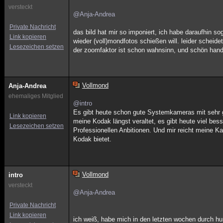
versteckt
@Anja-Andrea
Private Nachricht
das bild hat mir so imponiert, ich habe daraufhin s
Link kopieren
wieder (voll)mondfotos schießen will. leider scheide
Lesezeichen setzen
der zoomfaktor ist schon wahnsinn, und schön hand
Vollmond
Anja-Andrea
ehemaliges Mitglied
@intro
Es gibt heute schon gute Systemkameras mit sehr g
Link kopieren
meine Kodak längst veraltet, es gibt heute viel bes
Lesezeichen setzen
Professionellen Anbitionen. Und mir reicht meine K
Kodak bietet.
Vollmond
intro
versteckt
@Anja-Andrea
Private Nachricht
Link kopieren
ich weiß, habe mich in den letzten wochen durch hu