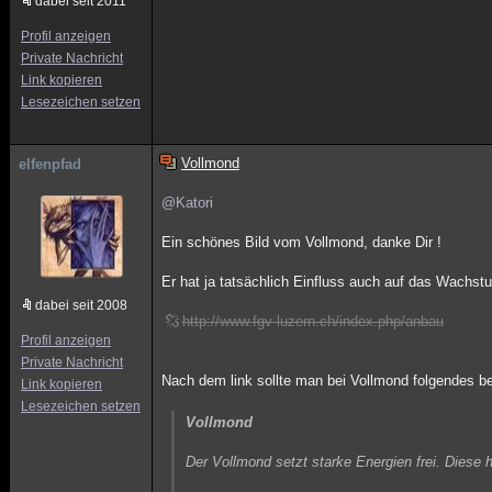
dabei seit 2011
Profil anzeigen
Private Nachricht
Link kopieren
Lesezeichen setzen
Vollmond
elfenpfad
@Katori
Ein schönes Bild vom Vollmond, danke Dir !
Er hat ja tatsächlich Einfluss auch auf das Wachst
dabei seit 2008
http://www.fgv-luzern.ch/index.php/anbau
Profil anzeigen
Private Nachricht
Nach dem link sollte man bei Vollmond folgendes b
Link kopieren
Lesezeichen setzen
Vollmond
Der Vollmond setzt starke Energien frei. Diese 