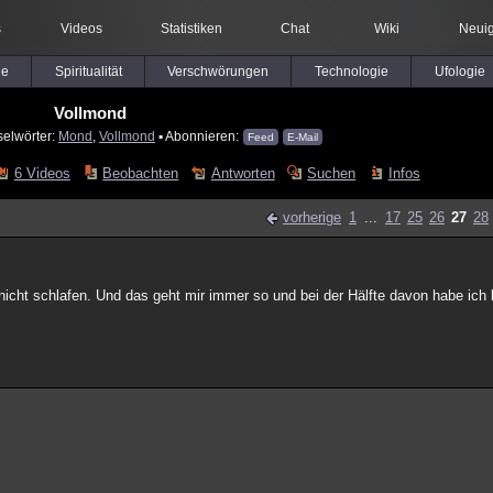
s
Videos
Statistiken
Chat
Wiki
Neuig
le
Spiritualität
Verschwörungen
Technologie
Ufologie
Vollmond
selwörter:
Mond
,
Vollmond
▪ Abonnieren:
Feed
E-Mail
6 Videos
Beobachten
Antworten
Suchen
Infos
vorherige
1
...
17
25
26
27
28
 nicht schlafen. Und das geht mir immer so und bei der Hälfte davon habe ic