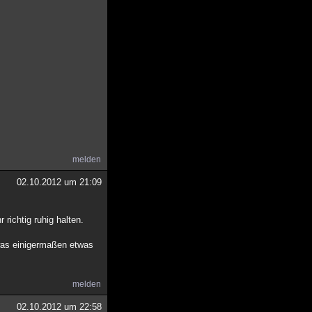
melden
02.10.2012 um 21:09
richtig ruhig halten.
was einigermaßen etwas
melden
02.10.2012 um 22:58