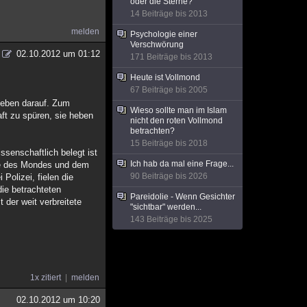
oder die Sterne?
14 Beiträge bis 2013
melden
Psychologie einer
Verschwörung
02.10.2012 um 01:12
171 Beiträge bis 2013
Heute ist Vollmond
67 Beiträge bis 2005
 Leben darauf. Zum
Wieso sollte man im Islam
ft zu spüren, sie heben
nicht den roten Vollmond
betrachten?
15 Beiträge bis 2018
senschaftlich belegt ist
Ich hab da mal eine Frage...
ge des Mondes und dem
90 Beiträge bis 2026
Polizei, fielen die
die betrachteten
Pareidolie - Wenn Gesichter
der weit verbreitete
"sichtbar" werden...
143 Beiträge bis 2025
1x zitiert
melden
02.10.2012 um 10:20