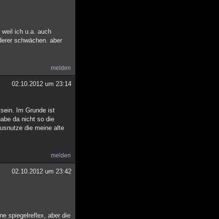
 weil ich u.a. auch
anderer schwächen. aber
melden
02.10.2012 um 23:14
sein. Im Grunde ist
habe da nicht so die
ausnutze die meine alte
melden
02.10.2012 um 23:42
e spiegelreflex, aber die