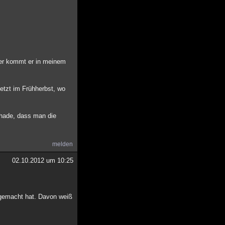
ider kommt er in meinem
etzt im Frühherbst, wo
chade, dass man die
melden
02.10.2012 um 10:25
r gemacht hat. Davon weiß