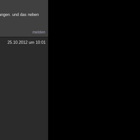
egangen. und das neben
melden
25.10.2012 um 10:01