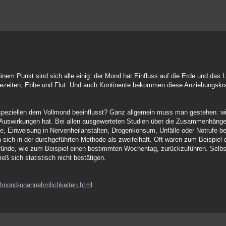
einem Punkt sind sich alle einig: der Mond hat Einfluss auf die Erde und das
e Gezeiten, Ebbe und Flut. Und auch Kontinente bekommen diese Anziehungskra
eziellen dem Vollmond beeinflusst? Ganz allgemein muss man gestehen: wis
e Auswirkungen hat. Bei allen ausgewerteten Studien über die Zusammenhän
 Einweisung in Nervenheilanstalten, Drogenkonsum, Unfälle oder Notrufe bei 
 sich in der durchgeführten Methode als zweifelhaft. Oft waren zum Beispiel 
nde, wie zum Beispiel einen bestimmten Wochentag, zurückzuführen. Selbst 
eß sich statistisch nicht bestätigen.
ollmond-unannehmlichkeiten.html