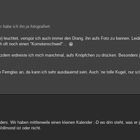
habe ich ihn ja fotografiert.
ge) leuchtet, verspür ich auch immer den Drang, ihn aufs Foto zu bannen. Le
h oft noch einen "Kometenschweif"...
rotzdem erdreiste ich mich manchmal, aufs Knöpfchen zu drücken. Besonders j
m Fernglas an, da kann ich sehr ausdauernd sein. Auch `ne tolle Kugel, nur s
ers. Wir haben mittlerweile einen kleinen Kalender :-D wo drin steht, was e
Vollmond ist oder nicht.