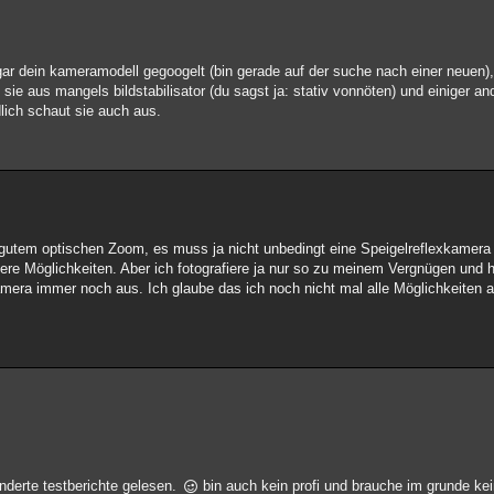
ogar dein kameramodell gegoogelt (bin gerade auf der suche nach einer neuen),
t sie aus mangels bildstabilisator (du sagst ja: stativ vonnöten) und einiger 
lich schaut sie auch aus.
utem optischen Zoom, es muss ja nicht unbedingt eine Speigelreflexkamera 
sere Möglichkeiten. Aber ich fotografiere ja nur so zu meinem Vergnügen und 
amera immer noch aus. Ich glaube das ich noch nicht mal alle Möglichkeiten 
nderte testberichte gelesen.
bin auch kein profi und brauche im grunde kein