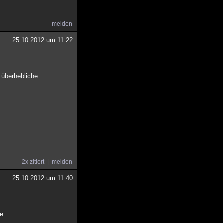
melden
25.10.2012 um 11:22
 überhebliche
2x zitiert
melden
25.10.2012 um 11:40
e.