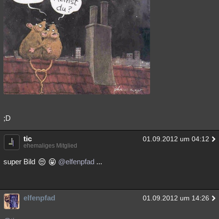
Besucht
Teilgenommen
Alle
Neue
Geschlossen
Lesenswert
Schlüsselwörter
;D
tic
01.09.2012 um 04:12
ehemaliges Mitglied
super Bild
@elfenpfad
...
elfenpfad
01.09.2012 um 14:26