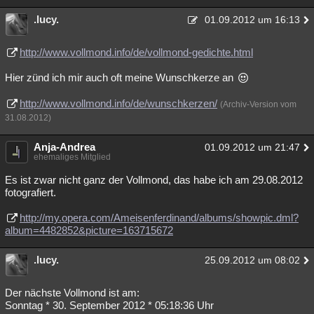
.lucy.
01.09.2012 um 16:13
http://www.vollmond.info/de/vollmond-gedichte.html
Hier zünd ich mir auch oft meine Wunschkerze an
http://www.vollmond.info/de/wunschkerzen/
(Archiv-Version vom
31.08.2012)
Anja-Andrea
01.09.2012 um 21:47
ehemaliges Mitglied
Es ist zwar nicht ganz der Vollmond, das habe ich am 29.08.2012
fotografiert.
http://my.opera.com/Ameisenferdinand/albums/showpic.dml?
album=4482852&picture=163715672
.lucy.
25.09.2012 um 08:02
Der nächste Vollmond ist am:
Sonntag * 30. September 2012 * 05:18:36 Uhr